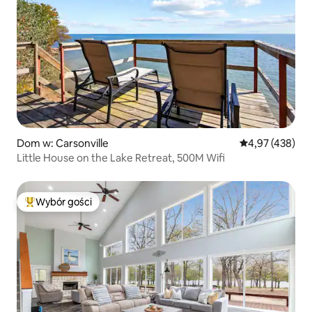
Dom w: Carsonville
Średnia ocena: 
4,97 (438)
Little House on the Lake Retreat, 500M Wifi
Wybór gości
Najpopularniejsze z kategorii Wybór gości