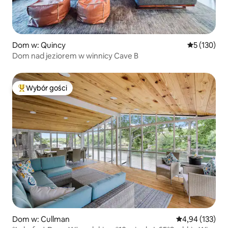
Dom w: Quincy
Średnia ocen
5 (130)
Dom nad jeziorem w winnicy Cave B
Wybór gości
Najpopularniejsze z kategorii Wybór gości
Dom w: Cullman
Średnia ocena: 
4,94 (133)