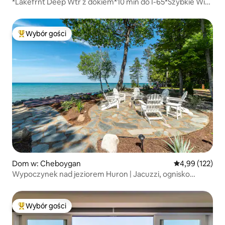
*Lakefrnt Deep Wtr z dokiem*10 min do I-65*Szybkie Wi-
Fi
Wybór gości
Najpopularniejsze z kategorii Wybór gości
Dom w: Cheboygan
Średnia ocena: 
4,99 (122)
Wypoczynek nad jeziorem Huron | Jacuzzi, ognisko
i zachody słońca
Wybór gości
Najpopularniejsze z kategorii Wybór gości