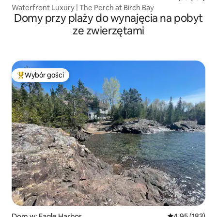
Waterfront Luxury | The Perch at Birch Bay
Domy przy plaży do wynajęcia na pobyt
ze zwierzętami
Wybór gości
Najpopularniejsze z kategorii Wybór gości
Dom w: Eagle Harbor
Średnia ocena: 
4,95 (183)