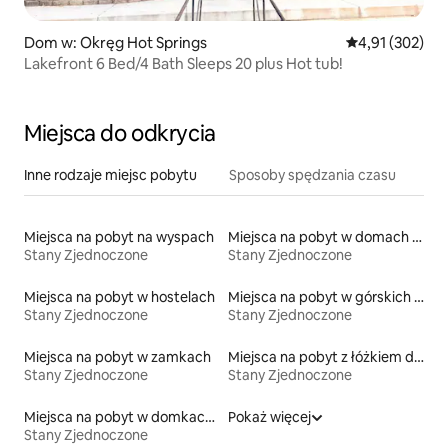
Dom w: Okręg Hot Springs
Średnia ocena: 
4,91 (302)
Lakefront 6 Bed/4 Bath Sleeps 20 plus Hot tub!
Miejsca do odkrycia
Inne rodzaje miejsc pobytu
Sposoby spędzania czasu
Miejsca na pobyt na wyspach
Miejsca na pobyt w domach w pobliżu jeziora
Stany Zjednoczone
Stany Zjednoczone
Miejsca na pobyt w hostelach
Miejsca na pobyt w górskich chatach
Stany Zjednoczone
Stany Zjednoczone
Miejsca na pobyt w zamkach
Miejsca na pobyt z łóżkiem dla osoby z niepełnosprawnością
Stany Zjednoczone
Stany Zjednoczone
Miejsca na pobyt w domkach na drzewie
Pokaż więcej
Stany Zjednoczone