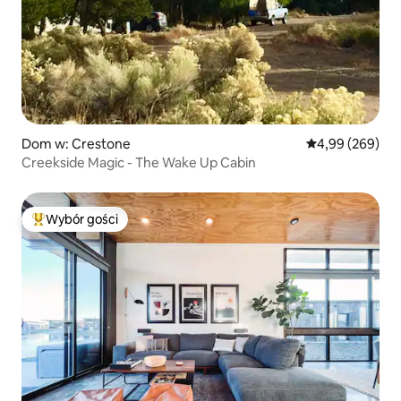
Dom w: Crestone
Średnia ocena: 4
4,99 (269)
Creekside Magic - The Wake Up Cabin
Wybór gości
Najpopularniejsze z kategorii Wybór gości