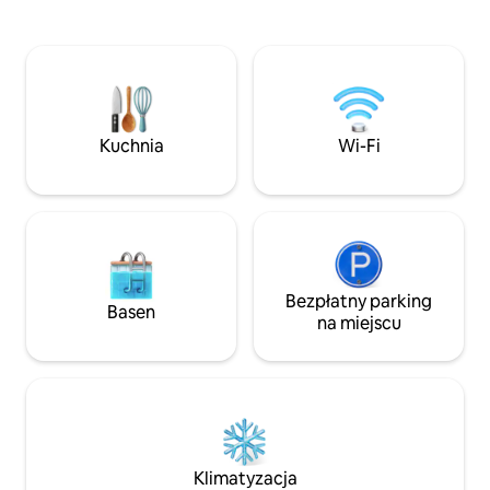
prywatna piaszczysta plaża, pomost
większe z łóżkiem
z bezpośrednim dostępem do jeziora
łóżkami pojedyncz
Sebago oraz park stanowy oddalony
sofami w salonie. 
o kilka minut. Odpręż się w jacuzzi
pralnia, stół piknik
(dostępnym przez cały rok), pod
Sinking Creek, 9-
prysznicem na świeżym powietrzu,
ryb i farma o pow
w hamaku lub przy przezroczystym
zwiedzania! Aby uzyskać dodatkowe
Kuchnia
Wi-Fi
kominku. Luksusowa łazienka
zakwaterowanie, 
z podgrzewaną podłogą, ogromną
Mushroom Loft Hou
kabiną prysznicową i malowniczym
potoku dostępny r
oknem. Klimatyzacja, zwierzęta mile
widziane. Idealne, spokojne miejsce na
odpoczynek – przyjedź i naładuj baterie!
Bezpłatny parking
Basen
na miejscu
Klimatyzacja