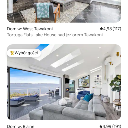
Dom w: West Tawakoni
Średnia ocena: 
4,93 (117)
Tortuga Flats Lake House nad jeziorem Tawakoni
Wybór gości
Najpopularniejsze z kategorii Wybór gości
Dom w: Blaine
Średnia ocena: 
4,99 (191)