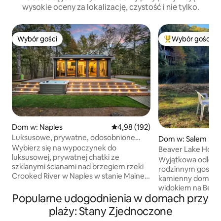
wysokie oceny za lokalizację, czystość i nie tylko.
Wybór gości
Wybór gości
Wybór gości
Najpopularniejsze
Dom w: Naples
Średnia ocena: 4,98 na 5, liczba 
4,98 (192)
Luksusowe, prywatne, odosobnione
Dom w: Salem
jacuzzi przy wodzie
Wybierz się na wypoczynek do
Beaver Lake Hous
luksusowej, prywatnej chatki ze
krainiełku dystan
Wyjątkowa odległa 
szklanymi ścianami nad brzegiem rzeki
rodzinnym gospodarstwie.
Crooked River w Naples w stanie Maine,
kamienny dom z 5
położonej na odosobnionym terenie
widokiem na Beave
o powierzchni ponad 1,2 hektara. Rzeka
Popularne udogodnienia w domach przy
słuchaj niesamowi
otacza posesję, zapewniając całkowitą
kuchnia, jadalnia/
plaży: Stany Zjednoczone
prywatność, a do dyspozycji gości jest
podłogi wyłożone p