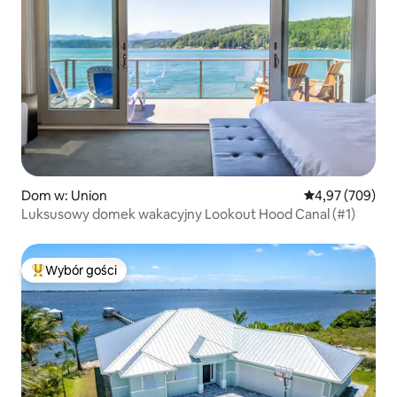
Dom w: Union
Średnia ocena: 
4,97 (709)
Luksusowy domek wakacyjny Lookout Hood Canal (#1)
Wybór gości
Najpopularniejsze z kategorii Wybór gości