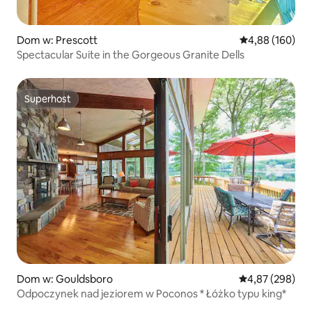
Dom w: Prescott
Średnia ocena: 
4,88 (160)
Spectacular Suite in the Gorgeous Granite Dells
Superhost
Superhost
Dom w: Gouldsboro
Średnia ocena: 
4,87 (298)
Odpoczynek nad jeziorem w Poconos * Łóżko typu king*