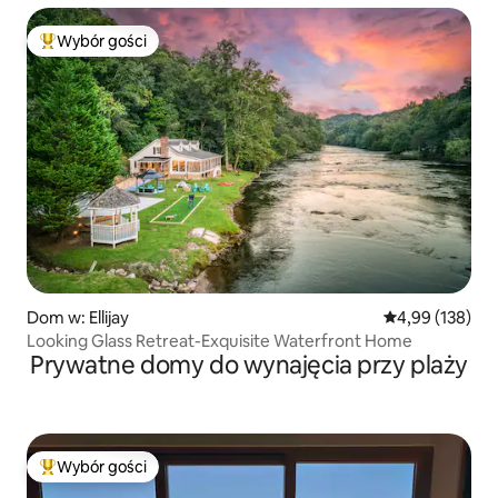
Wybór gości
Najpopularniejsze z kategorii Wybór gości
Dom w: Ellijay
Średnia ocena: 
4,99 (138)
Looking Glass Retreat-Exquisite Waterfront Home
Prywatne domy do wynajęcia przy plaży
Wybór gości
Najpopularniejsze z kategorii Wybór gości