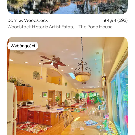
Dom w: Woodstock
Średnia ocena: 
4,94 (393)
Woodstock Historic Artist Estate - The Pond House
Wybór gości
Wybór gości