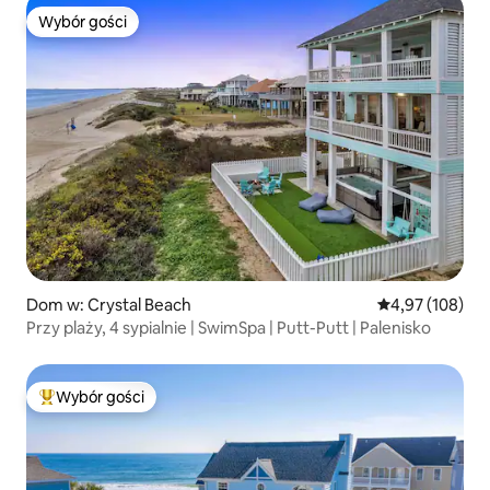
Wybór gości
Wybór gości
Dom w: Crystal Beach
Średnia ocena: 
4,97 (108)
Przy plaży, 4 sypialnie | SwimSpa | Putt-Putt | Palenisko
Wybór gości
Najpopularniejsze z kategorii Wybór gości