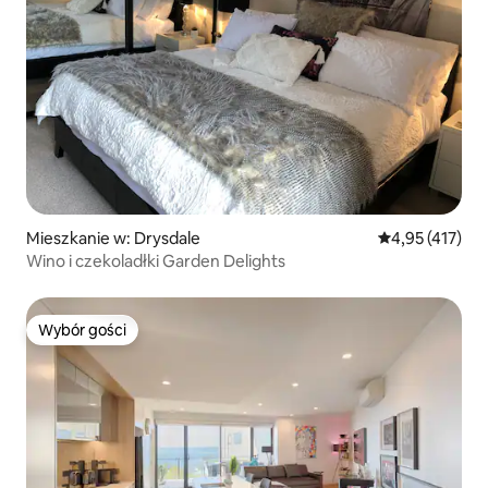
Mieszkanie w: Drysdale
Średnia ocena: 
4,95 (417)
Wino i czekoladłki Garden Delights
Wybór gości
Wybór gości