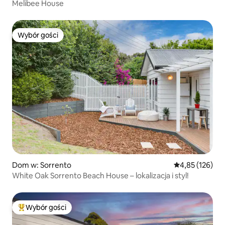
Melibee House
Wybór gości
Wybór gości
Dom w: Sorrento
Średnia ocena: 
4,85 (126)
White Oak Sorrento Beach House – lokalizacja i styl!
Wybór gości
Najpopularniejsze z kategorii Wybór gości