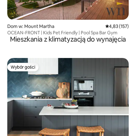
Dom w: Mount Martha
Średnia ocena: 
4,83 (157)
OCEAN-FRONT | Kids Pet Friendly | Pool Spa Bar Gym
Mieszkania z klimatyzacją do wynajęcia
Wybór gości
Wybór gości