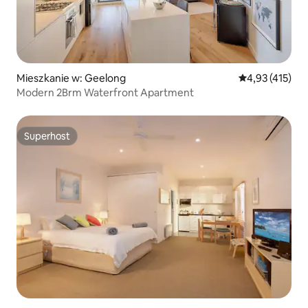
Mieszkanie w: Geelong
Średnia ocena: 
4,93 (415)
Modern 2Brm Waterfront Apartment
Superhost
Superhost