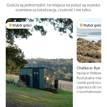
Goście są jednomyślni: te miejsca na pobyt są wysoko
oceniane za lokalizację, czystość i nie tylko.
Wybór gości
Wybór gości
Najpopularniejsze z kategorii Wybór gości
Najpopularniejsze
Chatka w: Rye
Iquique Hideaway 
Ocean Beach
Rustykalne miejsce
i osób podróżując
zaprasza do zwoln
i rozsmakowania s
Kreatywny, indywi
z ręcznie wykona
z drewna Wygodne łóżko typu king,