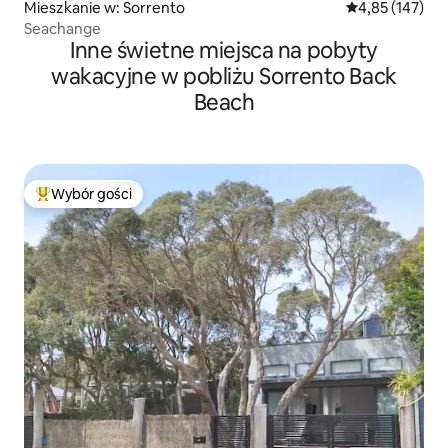
Mieszkanie w: Sorrento
Średnia ocena: 
4,85 (147)
Seachange
Inne świetne miejsca na pobyty
wakacyjne w pobliżu Sorrento Back
Beach
Wybór gości
Najpopularniejsze z kategorii Wybór gości