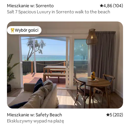
Mieszkanie w: Sorrento
Średnia ocena: 
4,86 (104)
Salt 7 Spacious Luxury in Sorrento walk to the beach
Wybór gości
Najpopularniejsze z kategorii Wybór gości
Mieszkanie w: Safety Beach
Średnia ocen
5 (202)
Ekskluzywny wypad na plażę