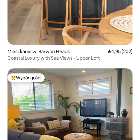
Mieszkanie w: Barwon Heads
Średnia ocena: 
4,95 (202)
Coastal Luxury with Sea Views - Upper Loft
Wybór gości
Najpopularniejsze z kategorii Wybór gości