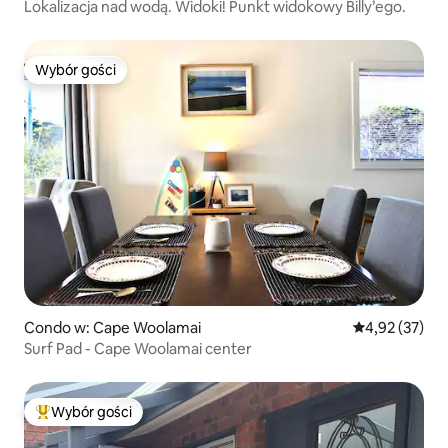
Lokalizacja nad wodą. Widoki! Punkt widokowy Billy’ego.
Wybór gości
Wybór gości
Condo w: Cape Woolamai
Średnia ocena:
4,92 (37)
Surf Pad - Cape Woolamai center
Wybór gości
Najpopularniejsze z kategorii Wybór gości