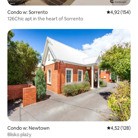
Condo w: Sorrento
Średnia ocena: 
4,92 (154)
126Chic apt in the heart of Sorrento
Condo w: Newtown
Średnia ocena: 
4,52 (128)
Blisko plaży