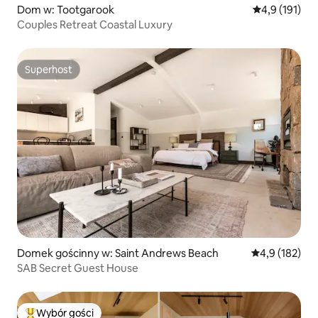
Dom w: Tootgarook
Średnia ocena:
4,9 (191)
Couples Retreat Coastal Luxury
Superhost
Superhost
Domek gościnny w: Saint Andrews Beach
Średnia ocena:
4,9 (182)
SAB Secret Guest House
Wybór gości