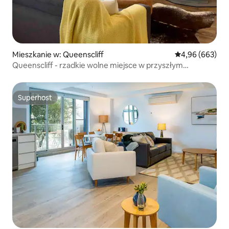
Mieszkanie w: Queenscliff
Średnia ocena: 4
4,96 (663)
Queenscliff - rzadkie wolne miejsce w przyszłym
tygodniu. Rezerwuj teraz
Superhost
Superhost