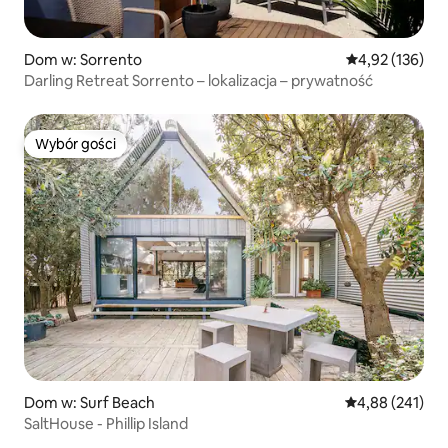
Dom w: Sorrento
Średnia ocena: 
4,92 (136)
Darling Retreat Sorrento – lokalizacja – prywatność
Wybór gości
Wybór gości
Dom w: Surf Beach
Średnia ocena: 
4,88 (241)
SaltHouse - Phillip Island