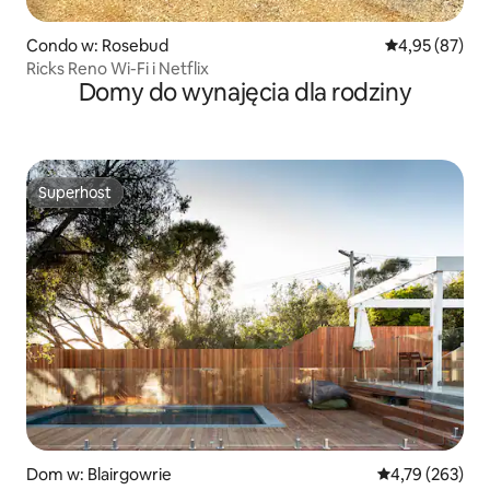
Condo w: Rosebud
Średnia ocena:
4,95 (87)
Ricks Reno Wi-Fi i Netflix
Domy do wynajęcia dla rodziny
Superhost
Superhost
Dom w: Blairgowrie
Średnia ocena: 
4,79 (263)