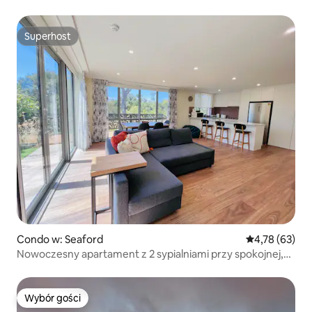
Superhost
Superhost
Condo w: Seaford
Średnia ocena:
4,78 (63)
Nowoczesny apartament z 2 sypialniami przy spokojnej,
białej, piaszczystej plaży
Wybór gości
Wybór gości