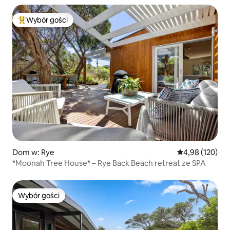
Wybór gości
Najpopularniejsze z kategorii Wybór gości
Dom w: Rye
Średnia ocena: 
4,98 (120)
*Moonah Tree House* – Rye Back Beach retreat ze SPA
Wybór gości
Wybór gości