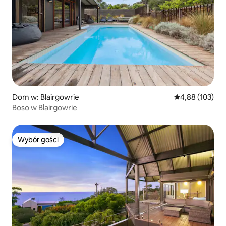
Dom w: Blairgowrie
Średnia ocena: 
4,88 (103)
Boso w Blairgowrie
Wybór gości
Wybór gości