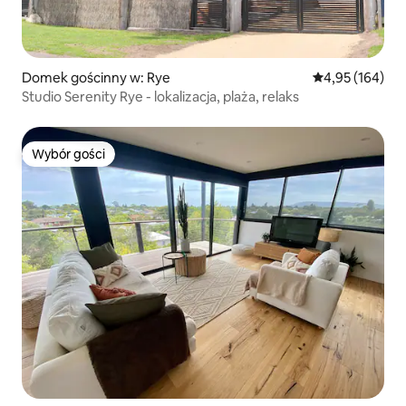
Domek gościnny w: Rye
Średnia ocena: 
4,95 (164)
Studio Serenity Rye - lokalizacja, plaża, relaks
Wybór gości
Wybór gości