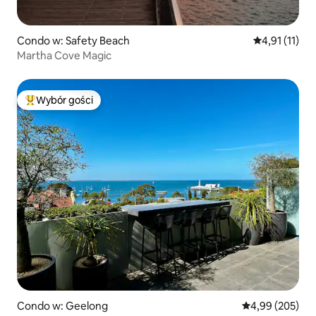
Condo w: Safety Beach
Średnia ocena
4,91 (11)
Martha Cove Magic
Wybór gości
Najpopularniejsze z kategorii Wybór gości
Condo w: Geelong
Średnia ocena: 
4,99 (205)