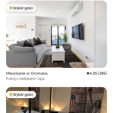
Wybór gości
Najpopularniejsze z kategorii Wybór gości
Mieszkanie w: Dromana
Średnia ocena: 
4,95 (286)
Pokój z widokiem i spa
Wybór gości
Najpopularniejsze z kategorii Wybór gości