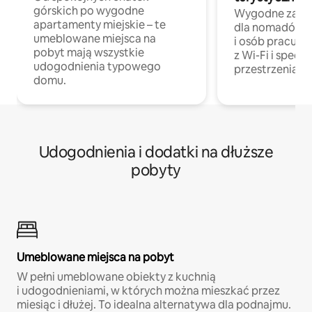
górskich po wygodne
Wygodne zakw
apartamenty miejskie – te
dla nomadów 
umeblowane miejsca na
i osób pracując
pobyt mają wszystkie
z Wi-Fi i specja
udogodnienia typowego
przestrzenią do
domu.
Udogodnienia i dodatki na dłuższe
pobyty
Umeblowane miejsca na pobyt
W pełni umeblowane obiekty z kuchnią
i udogodnieniami, w których można mieszkać przez
miesiąc i dłużej. To idealna alternatywa dla podnajmu.