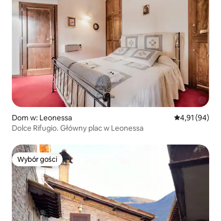
Dom w: Leonessa
Średnia ocena:
4,91 (94)
Dolce Rifugio. Główny plac w Leonessa
Wybór gości
Wybór gości