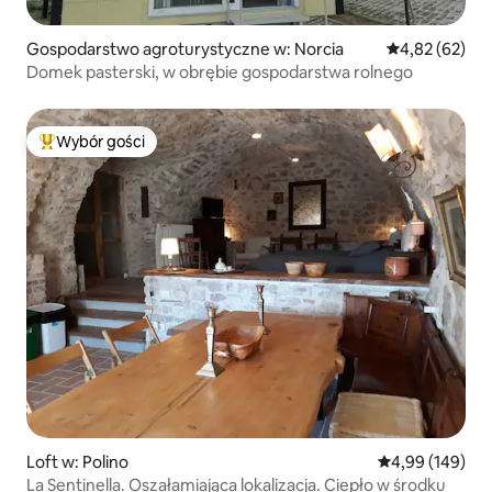
Gospodarstwo agroturystyczne w: Norcia
Średnia ocena:
4,82 (62)
Domek pasterski, w obrębie gospodarstwa rolnego
Wybór gości
Najpopularniejsze z kategorii Wybór gości
Loft w: Polino
Średnia ocena: 
4,99 (149)
La Sentinella. Oszałamiająca lokalizacja. Ciepło w środku