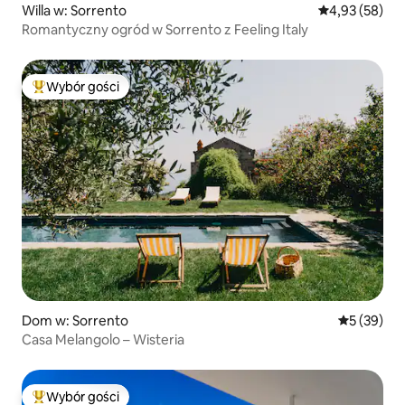
Willa w: Sorrento
Średnia ocena:
4,93 (58)
Romantyczny ogród w Sorrento z Feeling Italy
Wybór gości
Najpopularniejsze z kategorii Wybór gości
Dom w: Sorrento
Średnia oce
5 (39)
Casa Melangolo – Wisteria
Wybór gości
Najpopularniejsze z kategorii Wybór gości