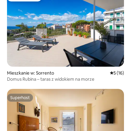
Mieszkanie w: Sorrento
Średnia oce
5 (16)
Domus Rubina – taras z widokiem na morze
Superhost
Superhost