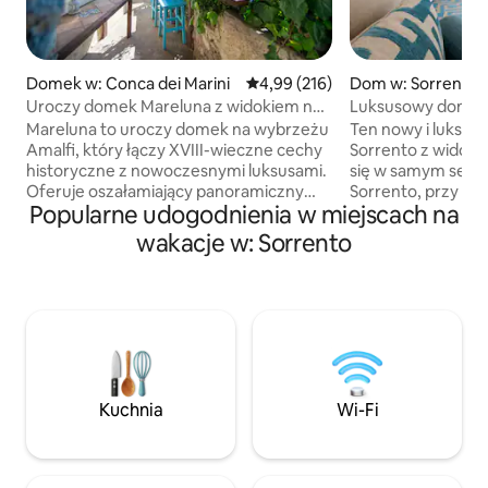
Domek w: Conca dei Marini
Średnia ocena: 4,99 na 5, liczba 
4,99 (216)
Dom w: Sorrento
Uroczy domek Mareluna z widokiem na
Luksusowy dom z
Capri
i jacuzzi w centru
Mareluna to uroczy domek na wybrzeżu
Ten nowy i luksu
Amalfi, który łączy XVIII-wieczne cechy
Sorrento z widoki
historyczne z nowoczesnymi luksusami.
się w samym sercu
Oferuje oszałamiający panoramiczny
Sorrento, przy tęt
Popularne udogodnienia w miejscach na
widok na morze i eleganckie wnętrza z
ulicy, gdzie można
detalami, takimi jak kasztanowe belki,
najbardziej autent
wakacje w: Sorrento
tradycyjne płytki i nowoczesne
zabytków. Idealne 
udogodnienia, takie jak klimatyzacja i
grup, ponieważ ap
inteligentny telewizor. Wyjątkowe
3 sypialni, 2 łazien
akcenty, takie jak odnowione łazienki z
wszystko to jest c
odsłoniętym kamieniem i 200-letnim
dezynfekowane zg
zlewem, dodają charakteru. W obiekcie
standardami prze
znajduje się również taras i taras, idealny
wyspecjalizowany
do podziwiania zapierającej dech w
znajduje się równi
Kuchnia
Wi-Fi
piersiach nadmorskiej scenerii i
odległości od głów
restauracji na świeżym powietrzu
połączeń komunik