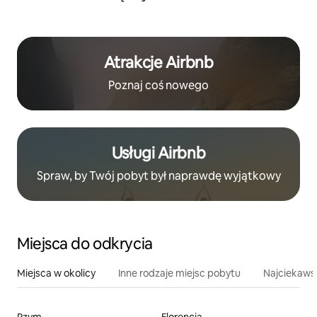
Atrakcje Airbnb
Poznaj coś nowego
Usługi Airbnb
Spraw, by Twój pobyt był naprawdę wyjątkowy
Miejsca do odkrycia
Miejsca w okolicy
Inne rodzaje miejsc pobytu
Najciekawsz