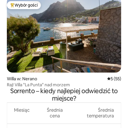
Wybór gości
Najpopularniejsze z kategorii Wybór gości
Willa w: Nerano
Średnia oce
5 (55)
Raj! Villa "La Punta" nad morzem
Sorrento – kiedy najlepiej odwiedzić to
miejsce?
Miesiąc
Średnia
Średnia
cena
temperatura