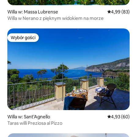
Willa w: Massa Lubrense
Średnia ocena:
4,99 (83)
Willa w Nerano z pięknym widokiem na morze
Wybór gości
Wybór gości
Willa w: Sant’Agnello
Średnia ocena:
4,93 (60)
Taras willi Preziosa al Pizzo