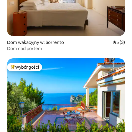
Dom wakacyjny w: Sorrento
Średnia oc
5 (3)
Dom nad portem
Wybór gości
Najpopularniejsze z kategorii Wybór gości