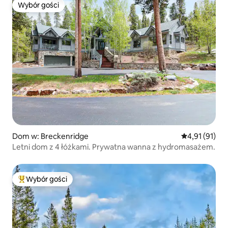
Wybór gości
Wybór gości
Dom w: Breckenridge
Średnia ocena:
4,91 (91)
Letni dom z 4 łóżkami. Prywatna wanna z hydromasażem.
Wybór gości
Najpopularniejsze z kategorii Wybór gości