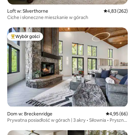
Loft w: Silverthorne
Średnia ocena: 
4,83 (262)
Ciche i słoneczne mieszkanie w górach
Wybór gości
Najpopularniejsze z kategorii Wybór gości
Dom w: Breckenridge
Średnia ocena:
4,95 (66)
Prywatna posiadłość w górach | 3 akry • Siłownia • Prysznic
parowy