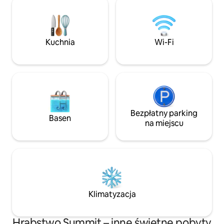
zwiedzić odrestaurowane górnicze
komfortu i łatweg
miasteczko. Ciesz się pieszymi
światowej klasy n
wędrówkami, jazdą na rowerze, jazdą na
restauracji i zakupów. ✓ Niesa
nartach, łyżwiarstwem, wędkarstwem,
widoki na góry ✓ T
Kuchnia
Wi-Fi
raftingiem, rurkami, jazdą konną i innymi
centrum Breck i n
atrakcjami.
dla psów ✓ Przyja
Szybkie Wi-Fi
Bezpłatny parking
Basen
na miejscu
Klimatyzacja
Hrabstwo Summit – inne świetne pobyty