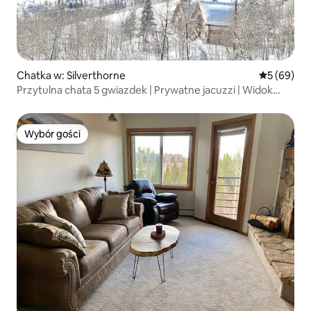
Chatka w: Silverthorne
Średnia oce
5 (69)
Przytulna chata 5 gwiazdek | Prywatne jacuzzi | Widok
270°
Wybór gości
Wybór gości