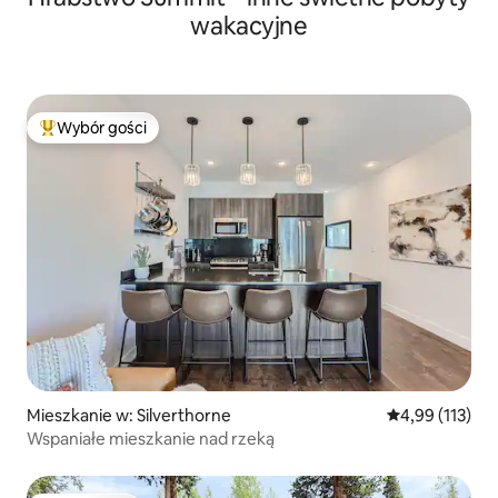
wakacyjne
Wybór gości
Najpopularniejsze z kategorii Wybór gości
Mieszkanie w: Silverthorne
Średnia ocena: 
4,99 (113)
Wspaniałe mieszkanie nad rzeką