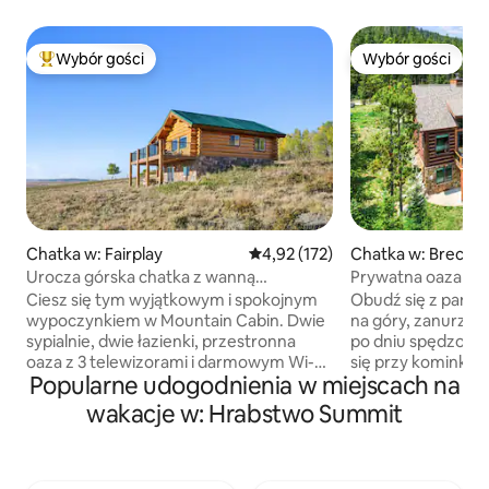
Wybór gości
Wybór gości
Najpopularniejsze z kategorii Wybór gości
Wybór gości
Chatka w: Fairplay
Średnia ocena: 4,92 na 5, liczba 
4,92 (172)
Chatka w: Brecke
Urocza górska chatka z wanną
Prywatna oaza w 
z hydromasażem i malowniczymi
z oszałamiającymi
Ciesz się tym wyjątkowym i spokojnym
Obudź się z pano
widokami
wypoczynkiem w Mountain Cabin. Dwie
na góry, zanurz s
sypialnie, dwie łazienki, przestronna
po dniu spędzonym
oaza z 3 telewizorami i darmowym Wi-Fi.
się przy kominku
Popularne udogodnienia w miejscach na
Jeśli chcesz się odłączyć i cieszyć się
w naszym komfor
dziką przyrodą, nie szukaj dalej. 35 mil do
wypoczynkowym 
wakacje w: Hrabstwo Summit
Breckenridge, blisko Boreas Pass,
wysokości ponad 1
Kenosha Trailhead and Pass, Jefferson
wśród drzew, zale
Lake i Taryall Reservoir. Kilka minut od
centrum Breckenr
słynnego South Park, gdzie można
idealne połączeni