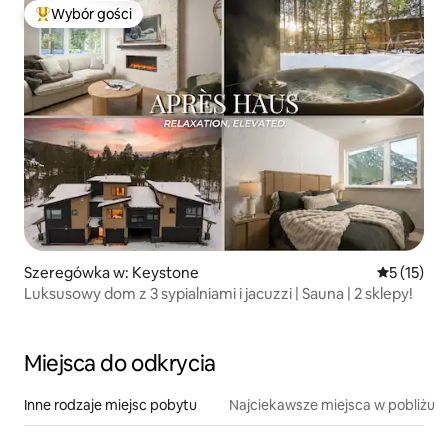
Wybór gości
Najpopularniejsze z kategorii Wybór gości
Szeregówka w: Keystone
Średnia oce
5 (15)
Luksusowy dom z 3 sypialniami i jacuzzi | Sauna | 2 sklepy!
Miejsca do odkrycia
Inne rodzaje miejsc pobytu
Najciekawsze miejsca w pobliżu