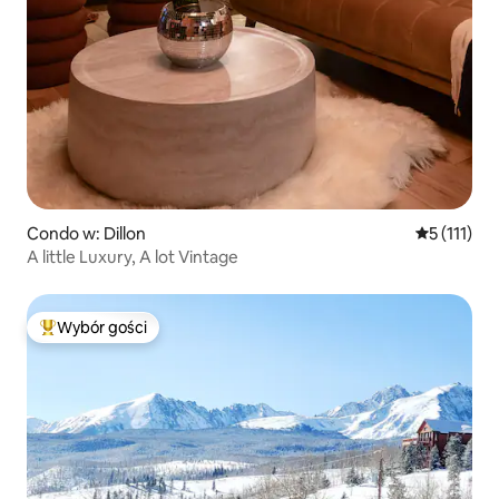
Condo w: Dillon
Średnia oce
5 (111)
A little Luxury, A lot Vintage
Wybór gości
Najpopularniejsze z kategorii Wybór gości