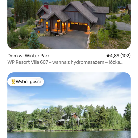
Dom w: Winter Park
Średnia ocena: 
4,89 (102)
WP Resort Villa 607 – wanna z hydromasażem – łóżka
piętrowe – wspaniały widok
Wybór gości
Najpopularniejsze z kategorii Wybór gości