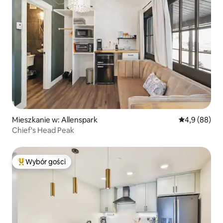
Mieszkanie w: Allenspark
Średnia ocena
4,9 (88)
Chief's Head Peak
Wybór gości
Najpopularniejsze z kategorii Wybór gości