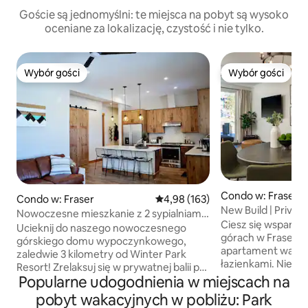
Goście są jednomyślni: te miejsca na pobyt są wysoko
oceniane za lokalizację, czystość i nie tylko.
Wybór gości
Wybór gości
Wybór gości
Wybór gości
Condo w: Fraser
Condo w: Fraser
Średnia ocena: 4,98 na 5, liczba 
4,98 (163)
New Build | Privat
Nowoczesne mieszkanie z 2 sypialniami •
Gameroom
Ciesz się wspani
Prywatne jacuzzi • W pobliżu Winter
Ucieknij do naszego nowoczesnego
górach w Fraser, 
Park
górskiego domu wypoczynkowego,
apartament wakacyj
zaledwie 3 kilometry od Winter Park
łazienkami. Nier
Resort! Zrelaksuj się w prywatnej balii po
prywatną wannę 
Popularne udogodnienia w miejscach na
nartach, wędrówce, przejażdżce
apartament z zam
rowerem, grze w golfa lub wędkowaniu.
pobyt wakacyjnych w pobliżu: Park
wyposażoną kuch
Na trasie bezpłatnego autobusu