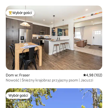
n.p.m.
Wybór gości
Najpopularniejsze z kategorii Wybór gości
Dom w: Fraser
Średnia ocena: 
4,98 (102)
Nowość | Śnieżny krajobraz przyjazny psom | Jacuzzi
Wybór gości
Wybór gości