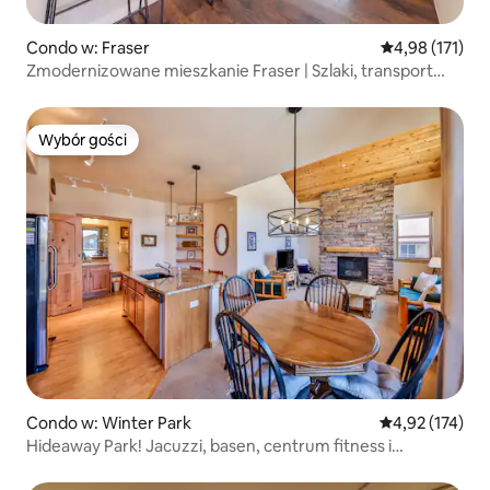
Condo w: Fraser
Średnia ocena: 
4,98 (171)
Zmodernizowane mieszkanie Fraser | Szlaki, transport
wahadłowy, pralka i suszarka
Wybór gości
Wybór gości
Condo w: Winter Park
Średnia ocena: 
4,92 (174)
Hideaway Park! Jacuzzi, basen, centrum fitness i
bezpłatny parking