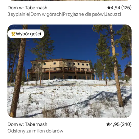
Dom w: Tabernash
Średnia ocena: 
4,94 (126)
3 sypialnie|Dom w górach|Przyjazne dla psów|Jacuzzi
Wybór gości
Najpopularniejsze z kategorii Wybór gości
Dom w: Tabernash
Średnia ocena: 
4,95 (240)
Odsłony za milion dolarów