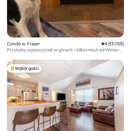
Condo w: Fraser
Średnia ocena: 
4,93 (105)
Przytulny wypoczynek w górach – kilka minut od Winter
Park
Wybór gości
Najpopularniejsze z kategorii Wybór gości