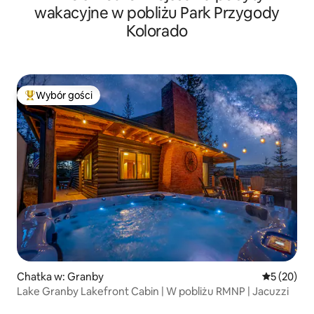
wakacyjne w pobliżu Park Przygody
Kolorado
Wybór gości
Najpopularniejsze z kategorii Wybór gości
Chatka w: Granby
Średnia oce
5 (20)
Lake Granby Lakefront Cabin | W pobliżu RMNP | Jacuzzi