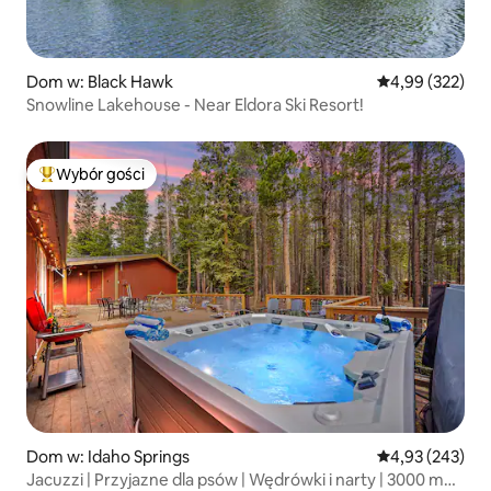
Dom w: Black Hawk
Średnia ocena: 
4,99 (322)
Snowline Lakehouse - Near Eldora Ski Resort!
Wybór gości
Najpopularniejsze z kategorii Wybór gości
Dom w: Idaho Springs
Średnia ocena: 
4,93 (243)
Jacuzzi | Przyjazne dla psów | Wędrówki i narty | 3000 m