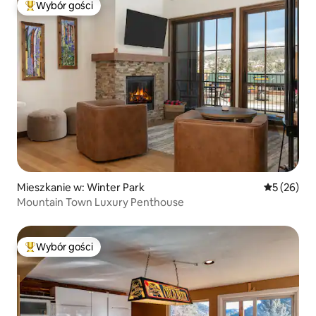
Wybór gości
Najpopularniejsze z kategorii Wybór gości
Mieszkanie w: Winter Park
Średnia oce
5 (26)
Mountain Town Luxury Penthouse
Wybór gości
Najpopularniejsze z kategorii Wybór gości