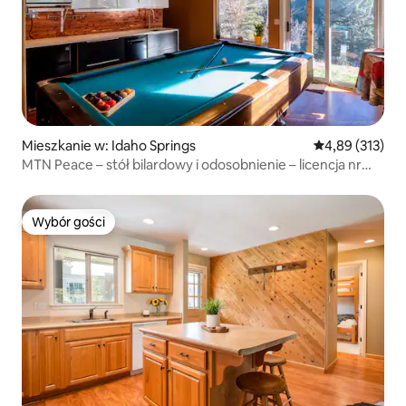
Mieszkanie w: Idaho Springs
Średnia ocena: 
4,89 (313)
MTN Peace – stół bilardowy i odosobnienie – licencja nr
2022-06
Wybór gości
Wybór gości