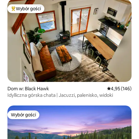
Wybór gości
Najpopularniejsze z kategorii Wybór gości
Dom w: Black Hawk
Średnia ocena: 
4,95 (146)
Idylliczna górska chata | Jacuzzi, palenisko, widoki
Wybór gości
Wybór gości