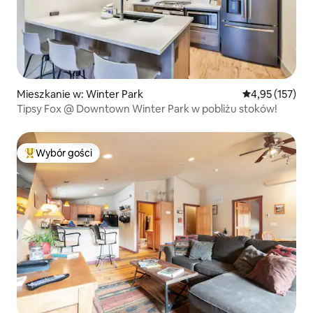
Mieszkanie w: Winter Park
Średnia ocena: 
4,95 (157)
Tipsy Fox @ Downtown Winter Park w pobliżu stoków!
Wybór gości
Najpopularniejsze z kategorii Wybór gości