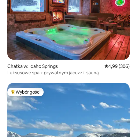
Chatka w: Idaho Springs
Średnia ocena: 4
4,99 (306)
Luksusowe spa z prywatnym jacuzzi i sauną
Wybór gości
Najpopularniejsze z kategorii Wybór gości