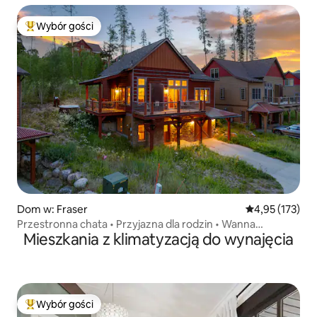
Wybór gości
Najpopularniejsze z kategorii Wybór gości
Dom w: Fraser
Średnia ocena: 
4,95 (173)
Przestronna chata • Przyjazna dla rodzin • Wanna
Mieszkania z klimatyzacją do wynajęcia
z hydromasażem • Widoki
Wybór gości
Najpopularniejsze z kategorii Wybór gości