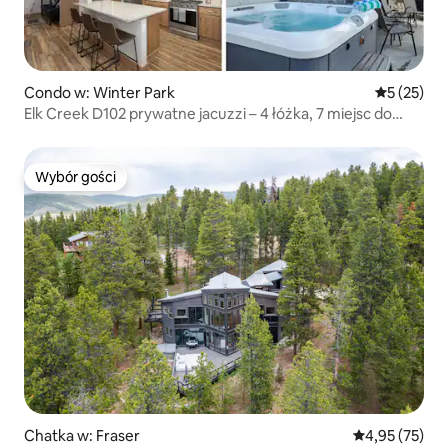
Condo w: Winter Park
Średnia oce
5 (25)
Elk Creek D102 prywatne jacuzzi – 4 łóżka, 7 miejsc do
spania
Wybór gości
Wybór gości
Chatka w: Fraser
Średnia ocena:
4,95 (75)