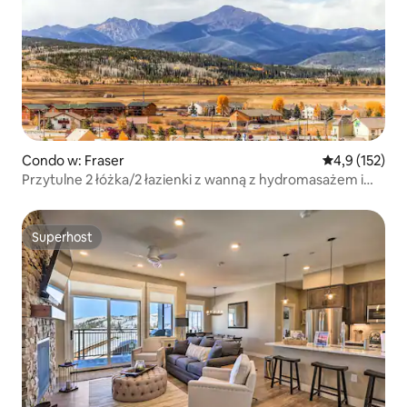
Condo w: Fraser
Średnia ocena:
4,9 (152)
Przytulne 2 łóżka/2 łazienki z wanną z hydromasażem i
widokiem na góry
Superhost
Superhost