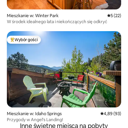
Mieszkanie w: Winter Park
Średnia oce
5 (22)
W środek idealnego lata i niekończących się odkryć
Wybór gości
Najpopularniejsze z kategorii Wybór gości
Mieszkanie w: Idaho Springs
Średnia ocena:
4,89 (93)
Przygody w Angel's Landing!
Inne świetne miejsca na pobyty