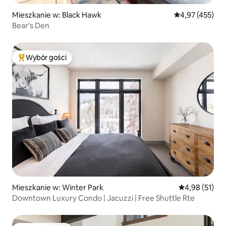
Mieszkanie w: Black Hawk
Średnia ocena: 
4,97 (455)
Bear's Den
Wybór gości
Najpopularniejsze z kategorii Wybór gości
Mieszkanie w: Winter Park
Średnia ocena:
4,98 (51)
Downtown Luxury Condo | Jacuzzi | Free Shuttle Rte