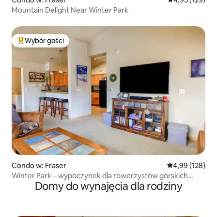
Mountain Delight Near Winter Park
Wybór gości
Najpopularniejsze z kategorii Wybór gości
Condo w: Fraser
Średnia ocena: 
4,99 (128)
Winter Park – wypoczynek dla rowerzystów górskich
Domy do wynajęcia dla rodziny
i miłośników pieszych wędrówek!