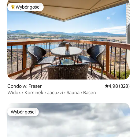
Wybór gości
Najpopularniejsze z kategorii Wybór gości
Condo w: Fraser
Średnia ocena: 
4,98 (328)
Widok • Kominek • Jacuzzi • Sauna • Basen
Wybór gości
Wybór gości