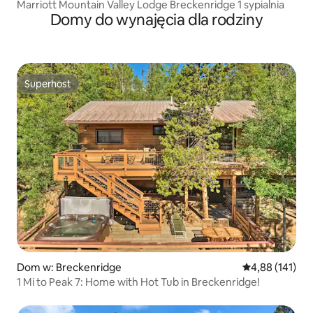
Marriott Mountain Valley Lodge Breckenridge 1 sypialnia
Domy do wynajęcia dla rodziny
Superhost
Superhost
Dom w: Breckenridge
Średnia ocena: 
4,88 (141)
1 Mi to Peak 7: Home with Hot Tub in Breckenridge!