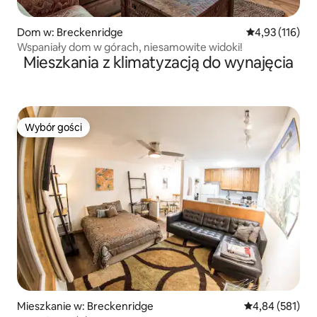
Dom w: Breckenridge
Średnia ocena: 
4,93 (116)
Wspaniały dom w górach, niesamowite widoki!
Mieszkania z klimatyzacją do wynajęcia
Wybór gości
Wybór gości
Mieszkanie w: Breckenridge
Średnia ocena: 
4,84 (581)