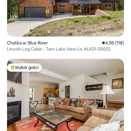
Chatka w: Blue River
Średnia ocena: 
4,95 (118)
Lincoln Log Cabin - Tarn Lake View Lic.#LR21-00002
Wybór gości
Najpopularniejsze z kategorii Wybór gości