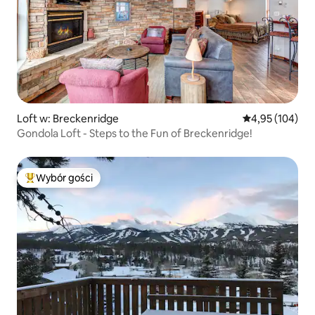
Loft w: Breckenridge
Średnia ocena: 
4,95 (104)
Gondola Loft - Steps to the Fun of Breckenridge!
Wybór gości
Najpopularniejsze z kategorii Wybór gości