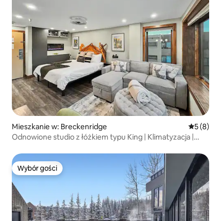
Mieszkanie w: Breckenridge
Średnia oc
5 (8)
Odnowione studio z łóżkiem typu King | Klimatyzacja |
Przy stoku | Peak 9
Wybór gości
Wybór gości