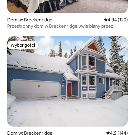
Dom w: Breckenridge
Średnia ocena: 
4,94 (120)
Przestronny dom w Breckenridge uwielbiany przez
gości*Wanna z hydromasażem!
Wybór gości
Wybór gości
Dom w: Breckenridge
Średnia ocena:
4,9 (144)