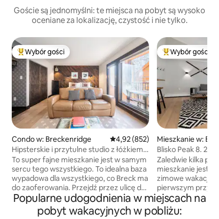
Goście są jednomyślni: te miejsca na pobyt są wysoko
oceniane za lokalizację, czystość i nie tylko.
Wybór gości
Wybór gości
Najpopularniejsze z kategorii Wybór gości
Najpopularniejsze
Condo w: Breckenridge
Średnia ocena: 4,92 na 5, liczba 
4,92 (852)
Mieszkanie w: Bre
e
Hipsterskie i przytulne studio z łóżkiem
Blisko Peak 8. 2b
typu King. W mieście. Naprzeciwko
Bus Rte.
To super fajne mieszkanie jest w samym
Zaledwie kilka prz
wind.
sercu tego wszystkiego. To idealna baza
mieszkanie jest ide
wypadowa dla wszystkiego, co Breck ma
zimowe wakacje! O
do zaoferowania. Przejdź przez ulicę do
pierwszym przyst
Popularne udogodnienia w miejscach na
windy, a potem: przytul się przy
trasie autobusowe
kominku, wskocz do jacuzzi (teraz
pierwszym przyst
pobyt wakacyjnych w pobliżu:
otwarte!) lub wypij margaritę w
skończysz jeździć 