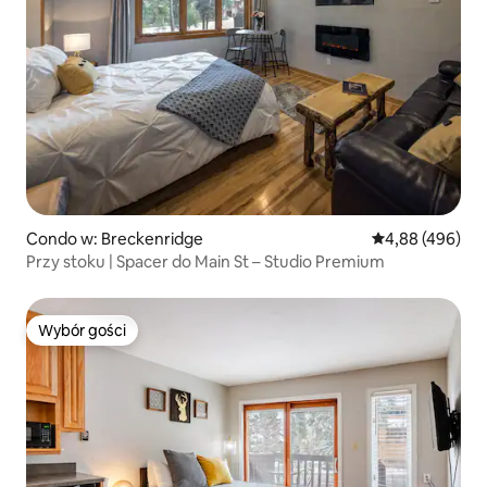
Condo w: Breckenridge
Średnia ocena: 
4,88 (496)
Przy stoku | Spacer do Main St – Studio Premium
Wybór gości
Wybór gości