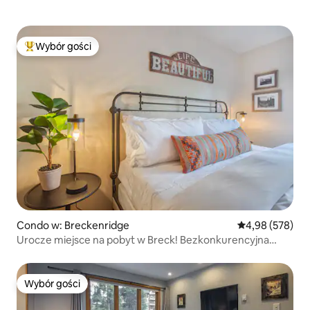
Wybór gości
Najpopularniejsze z kategorii Wybór gości
Condo w: Breckenridge
Średnia ocena: 
4,98 (578)
Urocze miejsce na pobyt w Breck! Bezkonkurencyjna
lokalizacja + widoki
Wybór gości
Wybór gości