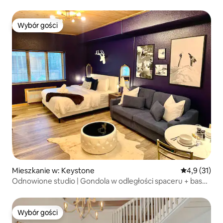
Wybór gości
Wybór gości
Mieszkanie w: Keystone
Średnia ocena
4,9 (31)
Odnowione studio | Gondola w odległości spaceru + basen
/ wanna z hydromasażem
Wybór gości
Wybór gości