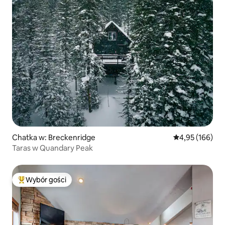
Chatka w: Breckenridge
Średnia ocena: 
4,95 (166)
Taras w Quandary Peak
Wybór gości
Najpopularniejsze z kategorii Wybór gości