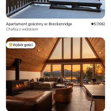
Apartament gościnny w: Breckenridge
Średnia ocen
5 (106)
Chatka z widokiem
Wybór gości
Najpopularniejsze z kategorii Wybór gości