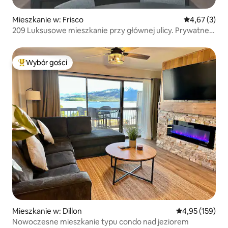
Mieszkanie w: Frisco
Średnia ocena
4,67 (3)
209 Luksusowe mieszkanie przy głównej ulicy. Prywatne
jacuzzi
Wybór gości
Najpopularniejsze z kategorii Wybór gości
Mieszkanie w: Dillon
Średnia ocena: 
4,95 (159)
Nowoczesne mieszkanie typu condo nad jeziorem