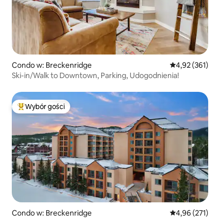
Condo w: Breckenridge
Średnia ocena: 
4,92 (361)
Ski-in/Walk to Downtown, Parking, Udogodnienia!
Wybór gości
Najpopularniejsze z kategorii Wybór gości
Condo w: Breckenridge
Średnia ocena: 
4,96 (271)