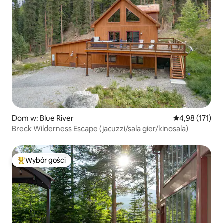
Dom w: Blue River
Średnia ocena: 
4,98 (171)
Breck Wilderness Escape (jacuzzi/sala gier/kinosala)
Wybór gości
Najpopularniejsze z kategorii Wybór gości