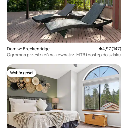
Dom w: Breckenridge
Średnia ocena: 
4,97 (147)
Ogromna przestrzeń na zewnątrz, MTB i dostęp do szlaku
Wybór gości
Wybór gości