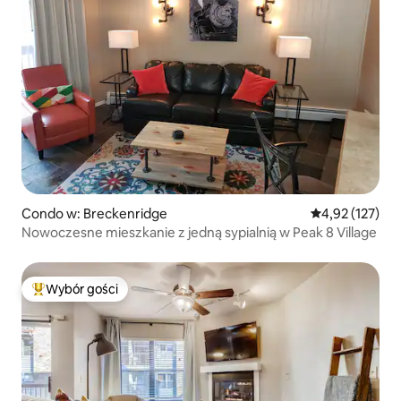
Condo w: Breckenridge
Średnia ocena: 
4,92 (127)
Nowoczesne mieszkanie z jedną sypialnią w Peak 8 Village
Wybór gości
Najpopularniejsze z kategorii Wybór gości