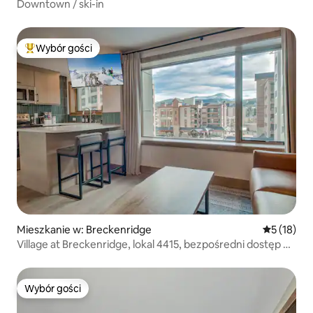
Downtown / ski-in
Wybór gości
Najpopularniejsze z kategorii Wybór gości
Mieszkanie w: Breckenridge
Średnia oce
5 (18)
Village at Breckenridge, lokal 4415, bezpośredni dostęp do
stoku, klimatyzacja
Wybór gości
Wybór gości