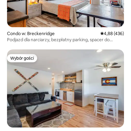
Condo w: Breckenridge
Średnia ocena: 
4,88 (436)
Podjazd dla narciarzy, bezpłatny parking, spacer do
głównej ulicy
Wybór gości
Wybór gości