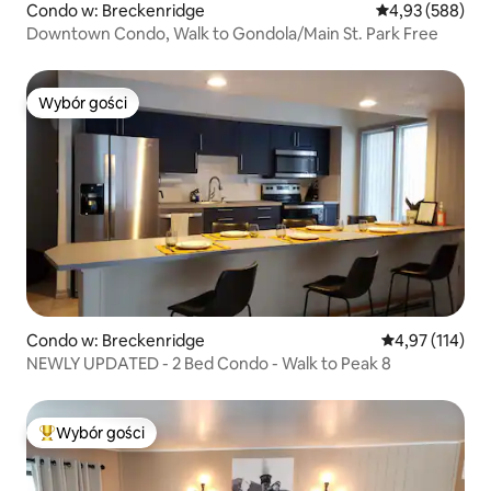
Condo w: Breckenridge
Średnia ocena: 
4,93 (588)
Downtown Condo, Walk to Gondola/Main St. Park Free
Wybór gości
Wybór gości
Condo w: Breckenridge
Średnia ocena: 
4,97 (114)
NEWLY UPDATED - 2 Bed Condo - Walk to Peak 8
Wybór gości
Najpopularniejsze z kategorii Wybór gości