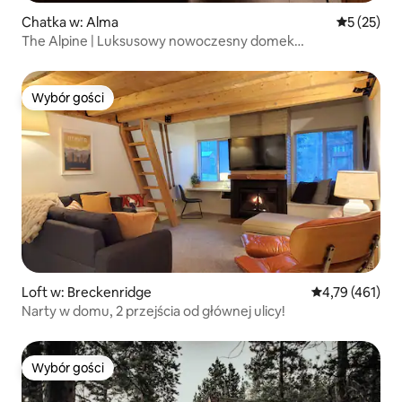
Chatka w: Alma
Średnia oce
5 (25)
The Alpine | Luksusowy nowoczesny domek
z dwuspadowym dachem
Wybór gości
Wybór gości
Loft w: Breckenridge
Średnia ocena: 
4,79 (461)
Narty w domu, 2 przejścia od głównej ulicy!
Wybór gości
Wybór gości