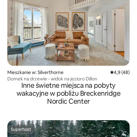
Mieszkanie w: Silverthorne
Średnia ocena
4,9 (48)
Domek na drzewie - widok na jezioro Dillon
Inne świetne miejsca na pobyty
wakacyjne w pobliżu Breckenridge
Nordic Center
Superhost
Superhost