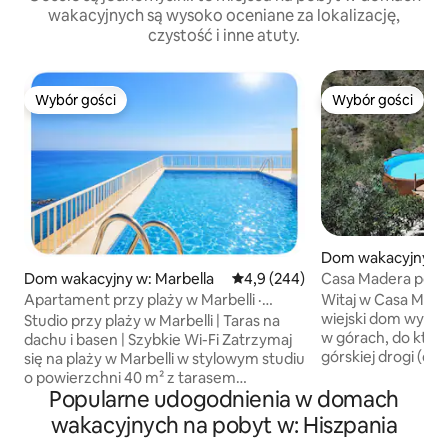
wakacyjnych są wysoko oceniane za lokalizację,
czystość i inne atuty.
Wybór gości
Wybór gości
Wybór gości
Wybór gości
Dom wakacyjny w
r
Casa Madera położony w Montes de
Dom wakacyjny w: Marbella
Średnia ocena: 4,9 na 5, liczba 
4,9 (244)
Malaga
Witaj w Casa Mad
Apartament przy plaży w Marbelli ·
wiejski dom wypo
Basen na dachu · Widoki na morze
Studio przy plaży w Marbelli | Taras na
w górach, do któr
dachu i basen | Szybkie Wi-Fi Zatrzymaj
górskiej drogi (do
się na plaży w Marbelli w stylowym studiu
nieruchomości pot
o powierzchni 40 m² z tarasem
samochód). Zwier
Popularne udogodnienia w domach
z widokiem na morze, łóżkiem typu
Idealne dla gości,
king-size + rozkładaną sofą,
wakacyjnych na pobyt w: Hiszpania
prywatności w gór
klimatyzacją, wentylatorem sufitowym,