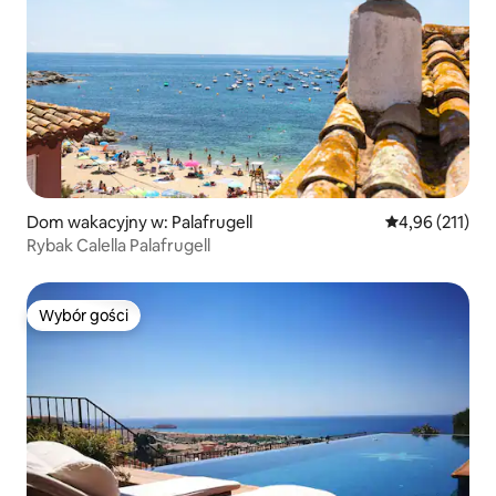
Dom wakacyjny w: Palafrugell
Średnia ocena: 
4,96 (211)
Rybak Calella Palafrugell
Wybór gości
Wybór gości