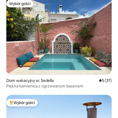
Wybór gości
Wybór gości
Dom wakacyjny w: Sedella
Średnia oce
5 (37)
Piękna kamienica z ogrzewanym basenem
Wybór gości
Najpopularniejsze z kategorii Wybór gości