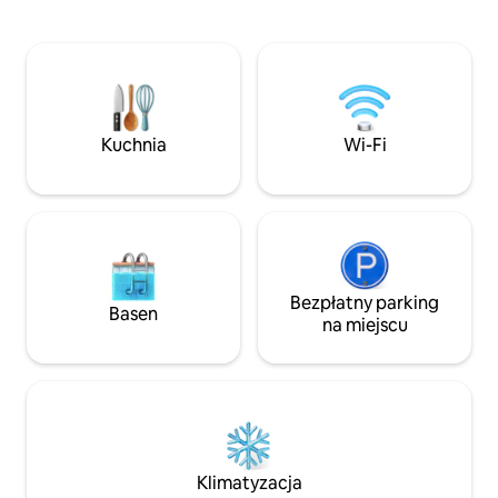
potrzebujesz, by 
telewizorem Smart TV, szybkim Wi-Fi
z niesamowitymi 
i dedykowanym miejscem do pracy. Dwa
basenem. Prywatne
baseny: jeden na poziomie morza przy
10 minut jazdy do
plaży i jeden na dachu z panoramicznym
Colmenar, gdzie z
widokiem na Morze Śródziemne. W pełni
supermarkety, rest
wyposażona kuchnia, udogodnienia na
45 minut od lotnis
plaży, dostępna deska SUP. Pieszo do
Kuchnia
Wi-Fi
plaży, starego miasta, sklepów
i restauracji – samochód nie jest
potrzebny
Bezpłatny parking
Basen
na miejscu
Klimatyzacja