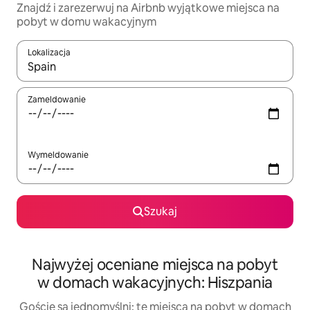
Znajdź i zarezerwuj na Airbnb wyjątkowe miejsca na
pobyt w domu wakacyjnym
Lokalizacja
Gdy wyniki będą dostępne, możesz poruszać się po nich za pom
Zameldowanie
Wymeldowanie
Szukaj
Najwyżej oceniane miejsca na pobyt
w domach wakacyjnych: Hiszpania
Goście są jednomyślni: te miejsca na pobyt w domach