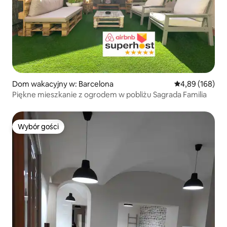
Dom wakacyjny w: Barcelona
Średnia ocena: 
4,89 (168)
Piękne mieszkanie z ogrodem w pobliżu Sagrada Familia
Wybór gości
Wybór gości