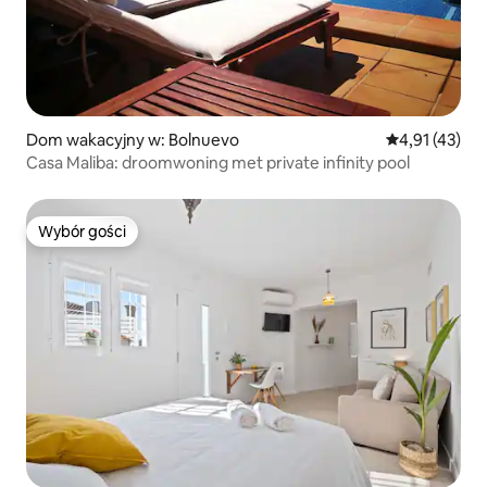
Dom wakacyjny w: Bolnuevo
Średnia ocena:
4,91 (43)
Casa Maliba: droomwoning met private infinity pool
Wybór gości
Wybór gości