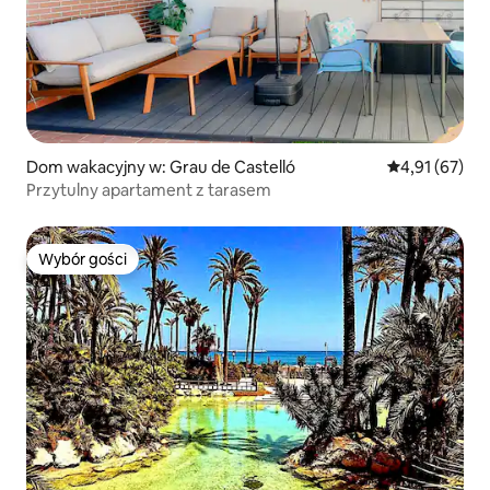
Dom wakacyjny w: Grau de Castelló
Średnia ocena:
4,91 (67)
Przytulny apartament z tarasem
Wybór gości
Wybór gości