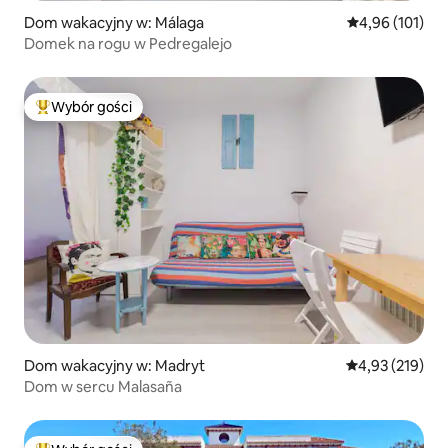
Dom wakacyjny w: Málaga
Średnia ocena: 
4,96 (101)
Domek na rogu w Pedregalejo
Wybór gości
Najpopularniejsze z kategorii Wybór gości
Dom wakacyjny w: Madryt
Średnia ocena: 
4,93 (219)
Dom w sercu Malasaña