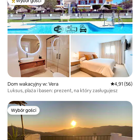
Wybór gości
Najpopularniejsze z kategorii Wybór gości
Dom wakacyjny w: Vera
Średnia ocena:
4,91 (56)
Luksus, plaża i basen: prezent, na który zasługujesz
Wybór gości
Wybór gości