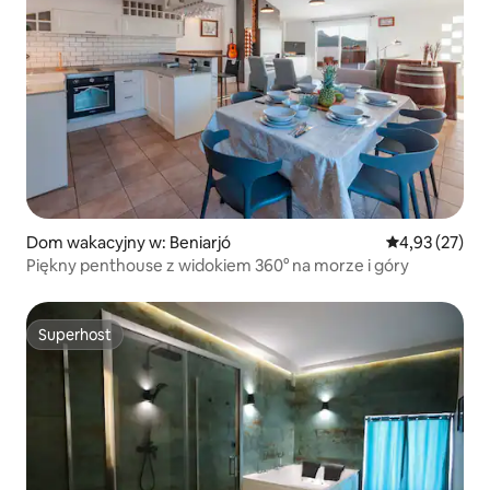
Dom wakacyjny w: Beniarjó
Średnia ocena:
4,93 (27)
Piękny penthouse z widokiem 360° na morze i góry
Superhost
Superhost