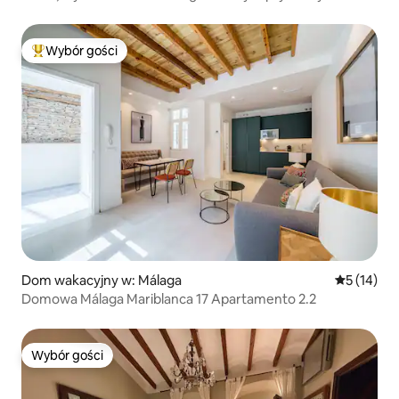
basenem
Wybór gości
Najpopularniejsze z kategorii Wybór gości
Dom wakacyjny w: Málaga
Średnia oce
5 (14)
Domowa Málaga Mariblanca 17 Apartamento 2.2
Wybór gości
Wybór gości