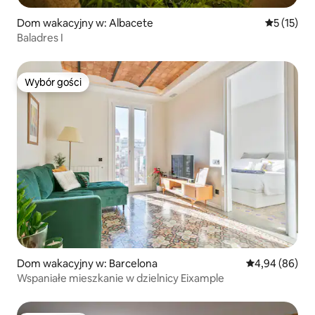
Dom wakacyjny w: Albacete
Średnia oce
5 (15)
Baladres I
Wybór gości
Wybór gości
Dom wakacyjny w: Barcelona
Średnia ocena:
4,94 (86)
Wspaniałe mieszkanie w dzielnicy Eixample