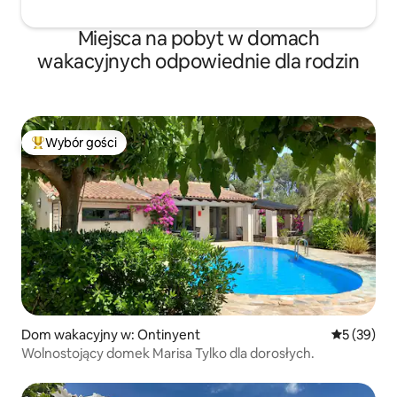
Miejsca na pobyt w domach
wakacyjnych odpowiednie dla rodzin
Wybór gości
Najpopularniejsze z kategorii Wybór gości
Dom wakacyjny w: Ontinyent
Średnia oce
5 (39)
Wolnostojący domek Marisa Tylko dla dorosłych.