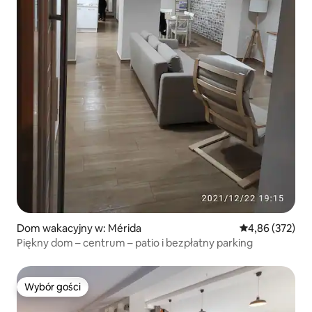
Dom wakacyjny w: Mérida
Średnia ocena: 
4,86 (372)
Piękny dom – centrum – patio i bezpłatny parking
Wybór gości
Wybór gości