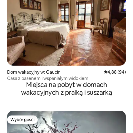
Dom wakacyjny w: Gaucín
Średnia ocena:
4,88 (94)
Casa z basenem i wspaniałym widokiem
Miejsca na pobyt w domach
wakacyjnych z pralką i suszarką
Wybór gości
Wybór gości