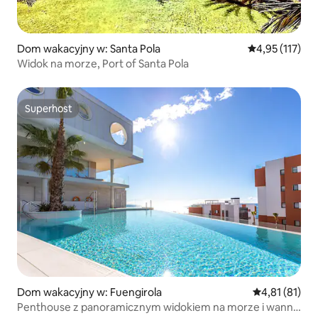
Dom wakacyjny w: Santa Pola
Średnia ocena: 
4,95 (117)
Widok na morze, Port of Santa Pola
Superhost
Superhost
Dom wakacyjny w: Fuengirola
Średnia ocena:
4,81 (81)
Penthouse z panoramicznym widokiem na morze i wanną