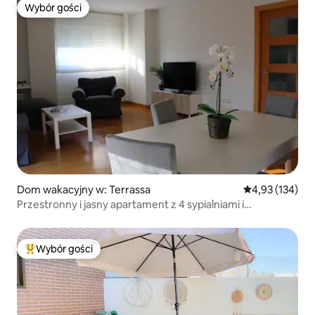
Wybór gości
Wybór gości
Dom wakacyjny w: Terrassa
Średnia ocena: 
4,93 (134)
Przestronny i jasny apartament z 4 sypialniami i
parkingiem
Wybór gości
Najpopularniejsze z kategorii Wybór gości