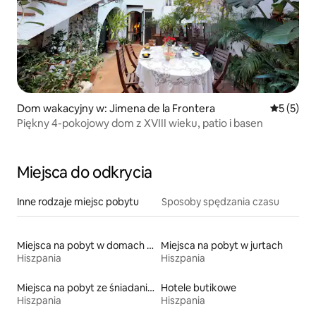
Dom wakacyjny w: Jimena de la Frontera
Średnia oc
5 (5)
Piękny 4-pokojowy dom z XVIII wieku, patio i basen
Miejsca do odkrycia
Inne rodzaje miejsc pobytu
Sposoby spędzania czasu
Miejsca na pobyt w domach przy plaży
Miejsca na pobyt w jurtach
Hiszpania
Hiszpania
Miejsca na pobyt ze śniadaniem
Hotele butikowe
Hiszpania
Hiszpania