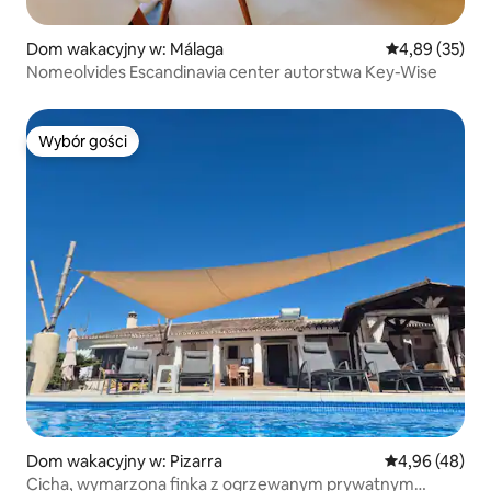
Dom wakacyjny w: Málaga
Średnia ocena:
4,89 (35)
Nomeolvides Escandinavia center autorstwa Key-Wise
Wybór gości
Wybór gości
Dom wakacyjny w: Pizarra
Średnia ocena:
4,96 (48)
Cicha, wymarzona finka z ogrzewanym prywatnym