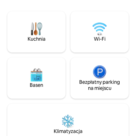
i oszałamiające w
do lodu - zabytkowe drewniane leżaki
miasta. Zasypiaj 
i meble - ogromny salon z wygodnymi
poczuj morską bry
skórzanymi sofami - rustykalny stół
Ciesz się morskim
w jadalni, telewizor, szybkie Wi-Fi - łóżko
falami – romantyc
typu kingsize i łazienka w pokoju - piękne
wypoczynek zaledw
dzieła sztuki.
plaży, zoo i centr
Kuchnia
Wi-Fi
Bezpłatny parking
Basen
na miejscu
Klimatyzacja