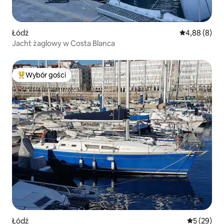
Łódź
Średnia ocena
4,88 (8)
Jacht żaglowy w Costa Blanca
Wybór gości
Najpopularniejsze z kategorii Wybór gości
Łódź
Średnia oce
5 (29)