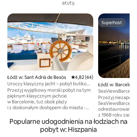
atuty.
Superhost
Superhost
Łódź w: Sant Adrià de Besòs
Średnia ocena: 4,82 na 5, liczba
4,82 (44)
Uroczy klasyczny jacht – pobyt butikowy
Łódź w: Barcelona
w Barcelonie
Przeżyj wyjątkowy morski pobyt na tym
SeaViewsBarcelona,
pięknym klasycznym jachcie
Przyroda w BCN
Przeżyj niezapomn
w Barcelonie, tuż obok plaży
SeaViewsBarcelona
i z doskonałym dostępem do miasta -
odrestaurowanej ł
luksusowe wnętrze w stylu antycznym -
z 1968 roku zac
ogromny taras słoneczny z
Popularne udogodnienia na łodziach na
sercu przystani w 
całodziennym dostępem do słońca -
znajdują się dwie
pobyt w: Hiszpania
w pełni wyposażona kuchnia ekspres do
jednoosobowe łóż
kawy i amerykańska lodówka z kostkarką