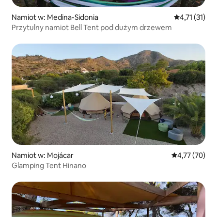
Namiot w: Medina-Sidonia
Średnia ocena
4,71 (31)
Przytulny namiot Bell Tent pod dużym drzewem
Namiot w: Mojácar
Średnia ocena:
4,77 (70)
Glamping Tent Hinano