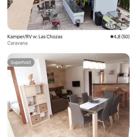
Kamper/RV w: Las Chozas
Średnia ocena
4,8 (50)
Caravana
Superhost
Superhost