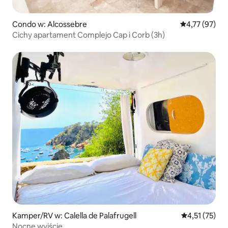
Condo w: Alcossebre
Średnia ocena:
4,77 (97)
Cichy apartament Complejo Cap i Corb (3h)
Kamper/RV w: Calella de Palafrugell
Średnia ocena:
4,51 (75)
Nocne wyjście