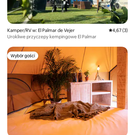
Kamper/RV w: El Palmar de Vejer
Średnia ocena
4,67 (3)
Urokliwe przyczepy kempingowe El Palmar
Wybór gości
Wybór gości