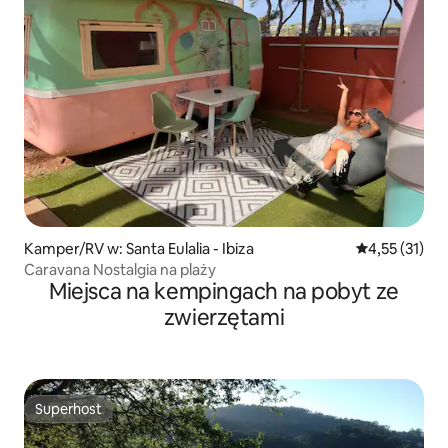
Kamper/RV w: Santa Eulalia - Ibiza
Średnia ocena:
4,55 (31)
Caravana Nostalgia na plaży
Miejsca na kempingach na pobyt ze
zwierzętami
Superhost
Superhost