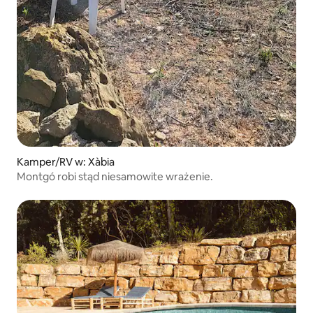
Kamper/RV w: Xàbia
Montgó robi stąd niesamowite wrażenie.