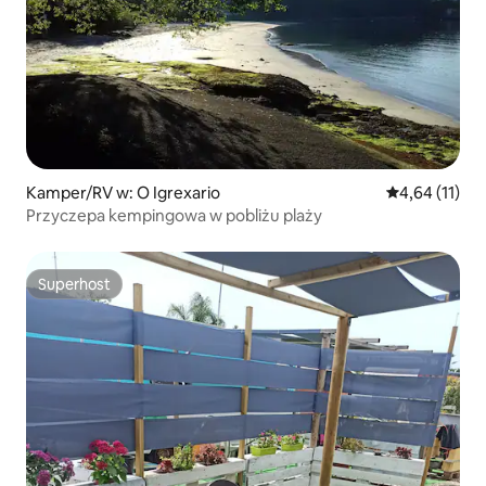
Kamper/RV w: O Igrexario
Średnia ocena:
4,64 (11)
Przyczepa kempingowa w pobliżu plaży
Superhost
Superhost