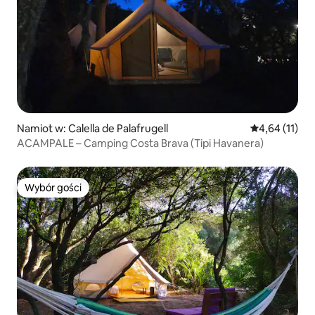
Namiot w: Calella de Palafrugell
Średnia ocena:
4,64 (11)
ACAMPALE – Camping Costa Brava (Tipi Havanera)
Wybór gości
Wybór gości