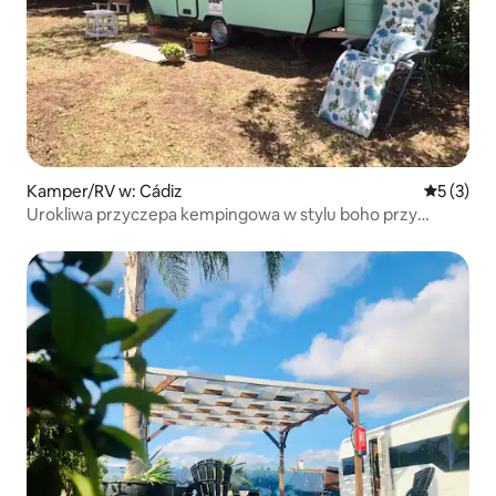
Kamper/RV w: Cádiz
Średnia oc
5 (3)
Urokliwa przyczepa kempingowa w stylu boho przy
basenie.