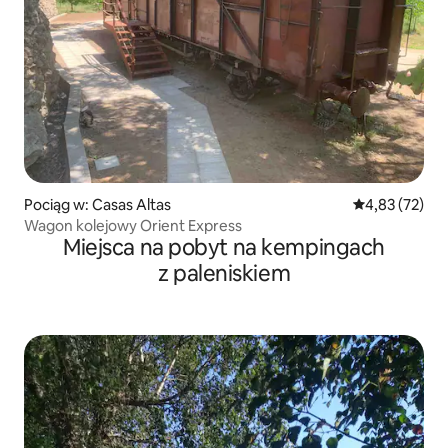
Pociąg w: Casas Altas
Średnia ocena:
4,83 (72)
Wagon kolejowy Orient Express
Miejsca na pobyt na kempingach
z paleniskiem