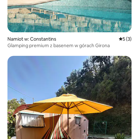
Namiot w: Constantins
Średnia oc
5 (3)
Glamping premium z basenem w górach Girona