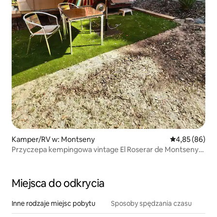
Kamper/RV w: Montseny
Średnia ocena:
4,85 (86)
Przyczepa kempingowa vintage El Roserar de Montseny
Homestay
Miejsca do odkrycia
Inne rodzaje miejsc pobytu
Sposoby spędzania czasu