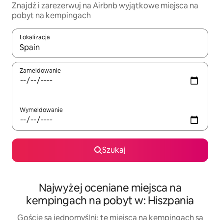
Znajdź i zarezerwuj na Airbnb wyjątkowe miejsca na
pobyt na kempingach
Lokalizacja
Gdy wyniki będą dostępne, możesz poruszać się po nich za pom
Zameldowanie
Wymeldowanie
Szukaj
Najwyżej oceniane miejsca na
kempingach na pobyt w: Hiszpania
Goście są jednomyślni: te miejsca na kempingach są