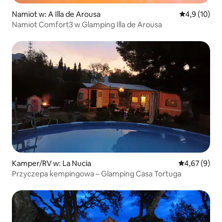
Namiot w: A Illa de Arousa
Średnia ocena
4,9 (10)
Namiot Comfort3 w Glamping Illa de Arousa
Kamper/RV w: La Nucia
Średnia ocena
4,67 (9)
Przyczepa kempingowa – Glamping Casa Tortuga