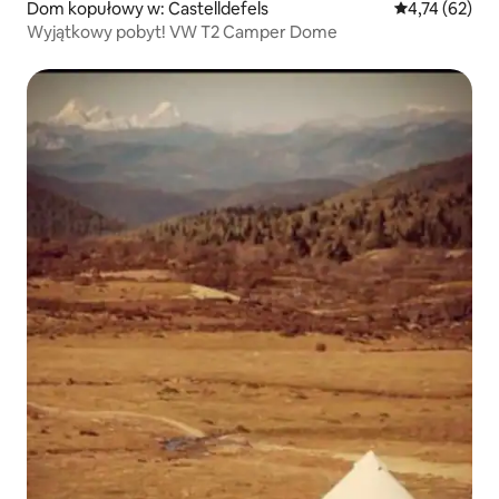
Dom kopułowy w: Castelldefels
Średnia ocena:
4,74 (62)
Wyjątkowy pobyt! VW T2 Camper Dome