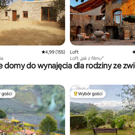
, liczba recenzji: 137
Średnia ocena: 4,99 na 5, liczba recenzji: 155
4,99 (155)
Loft
Ś
ia
Loft „jak z filmu”
 domy do wynajęcia dla rodziny ze zw
 gości
Wybór gości
arniejsze z kategorii Wybór gości
Najpopularniejsze z kategorii 