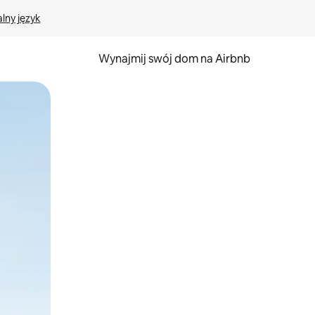
lny język
Wynajmij swój dom na Airbnb
e za pomocą gestów dotykowych lub przesuwania.