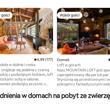
 gości
Wybór gości
arniejsze z kategorii Wybór gości
Wybór gości
Średnia ocena: 4,99 na 5, liczba recenzji: 177
4,99 (177)
 liczba recenzji: 262
Domek
Ś
doła w dolinie i rzeka
Loft w górach
znajduje się jadalnia z czarną
Nasz MOUNTAIN LOFT jest spec
pokój z podwójnym łóżkiem, loft
zaprojektowany dla par lub par 
óżkami i sofą w salonie.
Wyróżnia się przestronnymi i
ównież podwójny prysznic z
pokojami z fantastycznymi wid
by móc podziwiać przyrodę
góry. – Salon z kominkiem
. Kominek, basen i
i panoramicznymi widokami. - W
nienia w domach na pobyt ze zwierzę
 otoczenie z monumentalnym
wyposażona kuchnia. – Składan
em składającym się
podwójne i rozkładana sofa. - Ł
iego kościoła z kryptą,
toaletą z kamienia naturalnego.