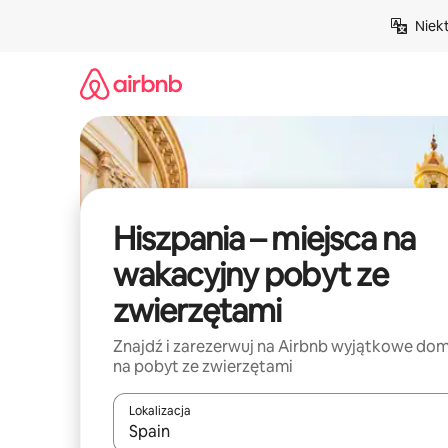
Przejdź
Niek
do
treści
Hiszpania – miejsca na
wakacyjny pobyt ze
zwierzętami
Znajdź i zarezerwuj na Airbnb wyjątkowe do
na pobyt ze zwierzętami
Lokalizacja
Gdy wyniki będą dostępne, możesz poruszać się p