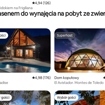
Średnia ocena: 4,94 na 5, liczba recenzji: 126
4,94 (126)
idokiem na Frigiliana
asenem do wynajęcia na pobyt ze zwie
ości
Superhost
ości
Superhost
, liczba recenzji: 126
Średnia ocena: 4,98 na 5, liczba recenzji: 176
4,98 (176)
Dom kopułowy
Ś
adise
El Avistador. Montes de Toledo
 gości
Wybór gości
arniejsze z kategorii Wybór gości
Wybór gości