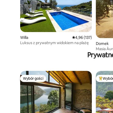
Willa
Średnia ocena: 4,96 na 5
4,96 (137)
Luksus z prywatnym widokiem na plażę
Domek
Masia Àur
Prywatne
Wybór gości
Wybór
Wybór gości
Najpopul