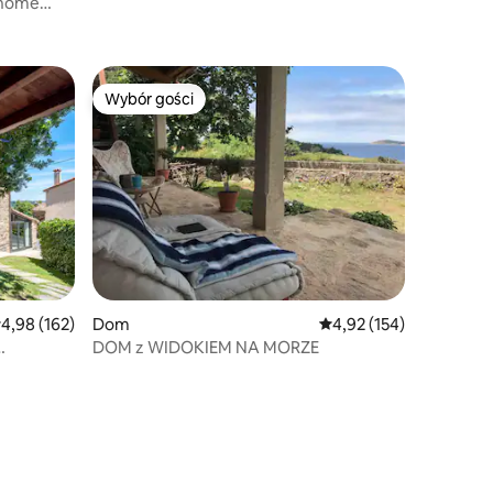
 home
Wybór gości
Wybór gości
rednia ocena: 4,98 na 5, liczba recenzji: 162
4,98 (162)
Dom
Średnia ocena: 4,92 na 5
4,92 (154)
DOM z WIDOKIEM NA MORZE