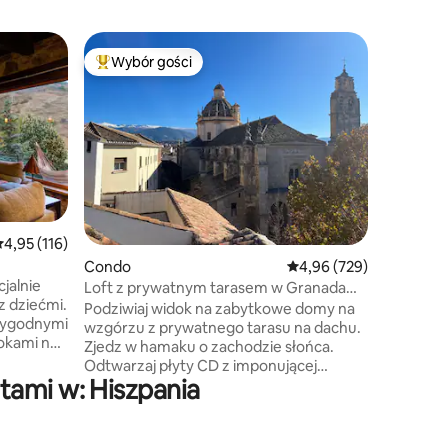
Domek
Wybór gości
Wybór g
Najpopularniejsze z kategorii Wybór gości
Wybór g
Dom w go
Obudź się
i poczuci
kataloński
Pallissa 
w kataloń
zaprojek
które chc
i znaleźć
rednia ocena: 4,95 na 5, liczba recenzji: 116
4,95 (116)
Idealne m
Condo
Średnia ocena: 4,96 na 5
4,96 (729)
pracujący
jalnie
wśród na
Loft z prywatnym tarasem w Granada
z dziećmi.
i niezap
Centre
Podziwiaj widok na zabytkowe domy na
 wygodnymi
w pobliżu 
wzgórzu z prywatnego tarasu na dachu.
okami na
Susqueda
Zjedz w hamaku o zachodzie słońca.
Odtwarzaj płyty CD z imponującej
 pełni
tami w: Hiszpania
kolekcji lub gotuj w kuchni z widokiem 2
e łóżko
tarasy z niesamowitymi widokami na
azienka z
piękny kościół Santo Domingo, Stare
 –
Miasto i Sierra Nevada, gdzie można