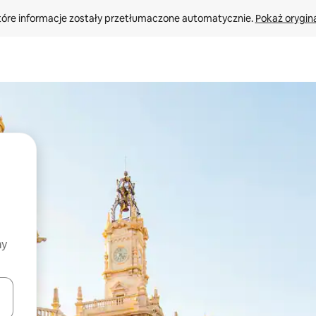
tóre informacje zostały przetłumaczone automatycznie. 
Pokaż orygina
my
o nich za pomocą klawiszy strzałek w górę i w dół lub przeglądać j