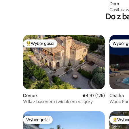
Dom
Casita z w
Do z b
Wybór gości
Wybór g
Najpopularniejsze z kategorii Wybór gości
Wybór g
Domek
Średnia ocena: 4,97 na 5
4,97 (126)
Chatka
Willa z basenem i widokiem na góry
Wood Par
Wybór gości
Wybór
Wybór gości
Najpopul