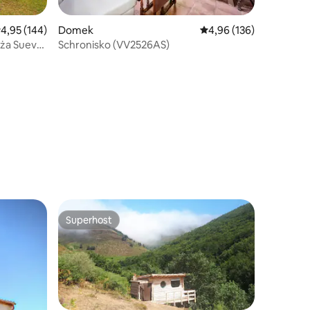
rednia ocena: 4,95 na 5, liczba recenzji: 144
4,95 (144)
Domek
Średnia ocena: 4,96 na 5
4,96 (136)
óża Sueve
Schronisko (VV2526AS)
Superhost
Wybór gości
Superhost