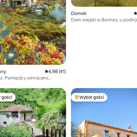
 5, liczba recenzji: 6
Domek
Ś
Dom wiejski w Borines, u podn
z widokami
mny
Średnia ocena: 4,98 na 5, liczba recenzji: 41
4,98 (41)
íz. Pomiędzy winnicami
Ribeira Sacra.
 gości
Wybór gości
arniejsze z kategorii Wybór gości
Najpopularniejsze z kategorii 