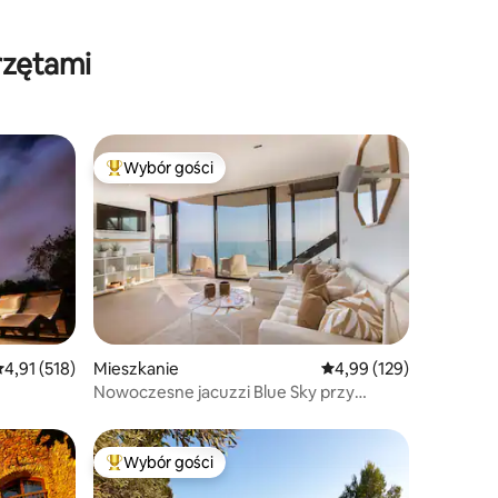
rzętami
Wybór gości
Najpopularniejsze z kategorii Wybór gości
rednia ocena: 4,91 na 5, liczba recenzji: 518
4,91 (518)
Mieszkanie
Średnia ocena: 4,99 na 5
4,99 (129)
Nowoczesne jacuzzi Blue Sky przy
brzegu morza
Wybór gości
Najpopularniejsze z kategorii Wybór gości