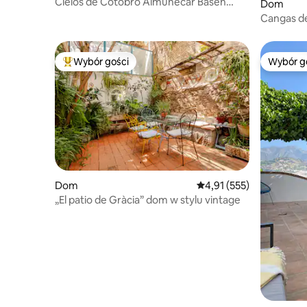
Cielos de Cotobro Almuñecar Basen
Dom
Wanna z hydromasażem Plaża
Cangas de
Wybór gości
Wybór g
Najpopularniejsze z kategorii Wybór gości
Wybór g
Dom
Średnia ocena: 4,91 na 5
4,91 (555)
„El patio de Gràcia” dom w stylu vintage