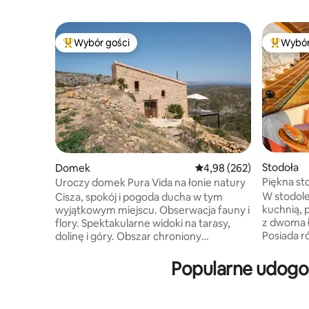
Wybór gości
Wybór
Najpopularniejsze z kategorii Wybór gości
Najpopul
Stodoła
Domek
Średnia ocena: 4,98 na 5,
4,98 (262)
Piękna sto
Uroczy domek Pura Vida na łonie natury
W stodole 
Cisza, spokój i pogoda ducha w tym
kuchnią, 
wyjątkowym miejscu. Obserwacja fauny i
z dwoma ł
flory. Spektakularne widoki na tarasy,
Posiada r
dolinę i góry. Obszar chroniony
oknem, a
Natura 2000… Weź głęboki oddech! Mały
podczas prysznica
basen znajduje się 400 metrów od domu
Popularne udogod
rzeka. I
i jest wspólny. Niezapomniany pobyt
kompleks
w wyjątkowym i całkowicie niezależnym
z romańsk
miejscu zakwaterowania! Odbiór