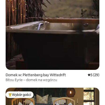
Domek w: Plettenberg bay Wittedrift
Średnia oce
5 (29)
Bitou Eyrie – domek na wzgórzu
Wybór gości
Najpopularniejsze z kategorii Wybór gości