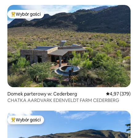
Wybór gości
Najpopularniejsze z kategorii Wybór gości
Domek parterowy w: Cederberg
Średnia ocena: 
4,97 (379)
CHATKA AARDVARK EDENVELDT FARM CEDERBERG
Wybór gości
Najpopularniejsze z kategorii Wybór gości