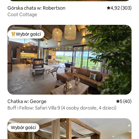
Górska chata w: Robertson
Średnia ocena: 
4,92 (303)
Coot Cottage
Wybór gości
Najpopularniejsze z kategorii Wybór gości
Chatka w: George
Średnia oce
5 (40)
Buff i Fellow: Safari Villa 9 (4 osoby dorosłe, 4 dzieci)
Wybór gości
Wybór gości