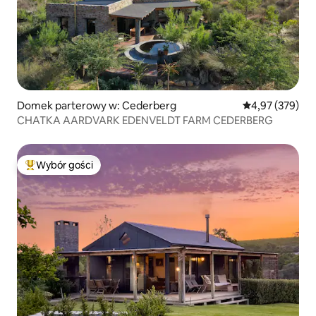
Domek parterowy w: Cederberg
Średnia ocena: 
4,97 (379)
CHATKA AARDVARK EDENVELDT FARM CEDERBERG
Wybór gości
Najpopularniejsze z kategorii Wybór gości