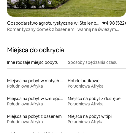
Gospodarstwo agroturystyczne w: Stellenbo
Średnia ocena: 
4,98 (522)
sch
Romantyczny domek z basenem I wanną na świeżym
powietrzu!
Miejsca do odkrycia
Inne rodzaje miejsc pobytu
Sposoby spędzania czasu
Miejsca na pobyt w małych domkach
Hotele butikowe
Południowa Afryka
Południowa Afryka
Miejsca na pobyt w szeregówkach
Miejsca na pobyt z dostępem do jeziora
Południowa Afryka
Południowa Afryka
Miejsca na pobyt z basenem
Miejsca na pobyt w tipi
Południowa Afryka
Południowa Afryka