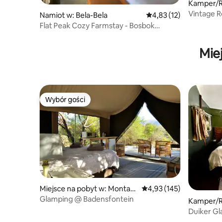
Kamper/R
dni
Vintage 
Namiot w: Bela-Bela
Średnia ocena: 4,83 na 
4,83 (12)
stay (9)
Flat Peak Cozy Farmstay - Bosbok
Tented Camp
Mie
Wybór gości
Wybór gości
Miejsce na pobyt w: Montag
Średnia ocena: 4,93 na 5
4,93 (145)
u
Glamping @ Badensfontein
Kamper/R
Duiker G