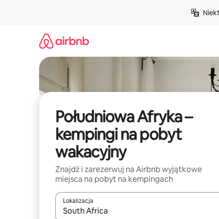
Przejdź
Niek
do
treści
Południowa Afryka –
kempingi na pobyt
wakacyjny
Znajdź i zarezerwuj na Airbnb wyjątkowe
miejsca na pobyt na kempingach
Lokalizacja
Gdy wyniki będą dostępne, możesz poruszać się p