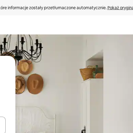
tóre informacje zostały przetłumaczone automatycznie. 
Pokaż orygina
o nich za pomocą klawiszy strzałek w górę i w dół lub przeglądać j