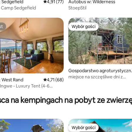
, liczba recenzji: 120
 Sedgefield
Średnia ocena: 4,91 na 5, liczba recenzji: 77
4,91 (77)
Autobus w: Wilderness
 Camp Sedgefield
StoepStil
st
Wybór gości
st
Wybór gości
Gospodarstwo agroturystyczn
w: Klein Brak River
miejsce na szczęśliwe dni z
: West Rand
Średnia ocena: 4,71 na 5, liczba recenzji: 68
4,71 (68)
jacuzzi/basenem
 Ingwe - Luxury Tent (4-6
5, liczba recenzji: 30
sca na kempingach na pobyt ze zwierz
st
Wybór gości
st
Wybór gości