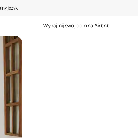
lny język
Wynajmij swój dom na Airbnb
e za pomocą gestów dotykowych lub przesuwania.