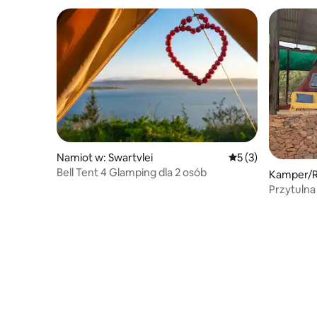
Namiot w: Swartvlei
Średnia ocena: 5 na
5 (3)
Bell Tent 4 Glamping dla 2 osób
Kamper/R
Przytuln
Moya