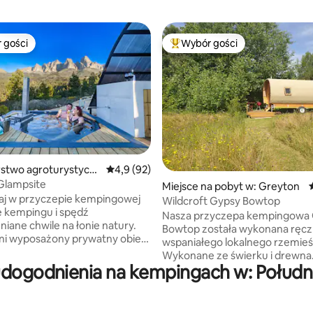
 gości
Wybór gości
arniejsze z kategorii Wybór gości
Najpopularniejsze z kategorii 
 5, liczba recenzji: 4
stwo agroturystycz
Średnia ocena: 4,9 na 5, liczba recenzji: 92
4,9 (92)
lington
Glampsite
Miejsce na pobyt w: Greyton
aj w przyczepie kempingowej
Wildcroft Gypsy Bowtop
e kempingu i spędź
Nasza przyczepa kempingowa
iane chwile na łonie natury.
Bowtop została wykonana ręcz
ni wyposażony prywatny obiekt
wspaniałego lokalnego rzemieśl
łasną ekskluzywną przyczepę
Wykonane ze świerku i drewna
ą, zadaszony grill braai na
udogodnienia na kempingach w: Połudn
cyprysowego oraz płóciennego
nnym drewnianym tarasie
pokrywającego charakterystycz
 wyposażony aneks kuchenny na
to wyjątkowa i bardzo wygodn
powietrzu, wannę
przestrzeń. Jest samodzielny z