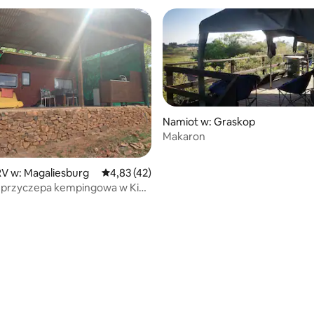
Namiot w: Graskop
Makaron
 5, liczba recenzji: 3
V w: Magaliesburg
Średnia ocena: 4,83 na 5, liczba recenzji: 42
4,83 (42)
a przyczepa kempingowa w Kiva