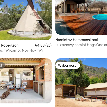
, liczba recenzji: 113
Namiot w: Hammanskraal
Luksusowy namiot Hogs One a
: Robertson
Średnia ocena: 4,88 na 5, liczba recenzji: 25
4,88 (25)
 TiPi camp : Noy Noy TiPi
st
Wybór gości
st
Wybór gości