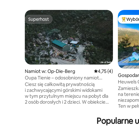
Superhost
Wybór
Superhost
Najpopul
Namiot w: Op-Die-Berg
Średnia ocena: 4,75 na
4,75 (4)
Gospodar
Oupa Tienie – odosobniony namiot
ne w: Wel
Heuwels 
w Balie'sGat
Ciesz się całkowitą prywatnością
Zamieszk
i zachwycającymi górskimi widokami
na tereni
w tym przytulnym miejscu na pobyt dla
niezapomn
2 osób dorosłych i 2 dzieci. W obiekcie
Ten w peł
znajduje się pościel i ręczniki, kuchenka
oferuje w
gazowa i piekarnik, średniej wielkości
kempingow
Popularne 
lodówko-zamrażarka oraz piec opalany
przestro
drewnem z zamkniętym obiegiem
i dobrze
spalania. Zrelaksuj się pod strzechowym
świeżym 
dachem z natryskiwaczami mgły, zanurz