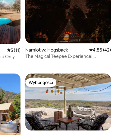
Namiot w: Hogsback
Średnia ocena: 4,86 na 
4,86 (42)
Średnia ocena: 5 na 5, liczba recenzji: 11
5 (11)
The Magical Teepee Experience!
nd Only
POWIETRZE (3/4)
Wybór gości
Wybór gości