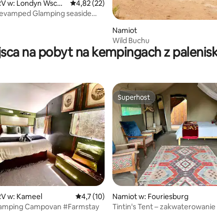
V w: Londyn Wscho
Średnia ocena: 4,82 na 5, liczba recenzji: 22
4,82 (22)
Revamped Glamping seaside
5, liczba recenzji: 12
Namiot
Wild Buchu
jsca na pobyt na kempingach z palenis
Superhost
Superhost
, liczba recenzji: 145
V w: Kameel
Średnia ocena: 4,7 na 5, liczba recenzji: 10
4,7 (10)
Namiot w: Fouriesburg
lamping Campovan #Farmstay
Tintin's Tent – zakwaterowanie
siecią