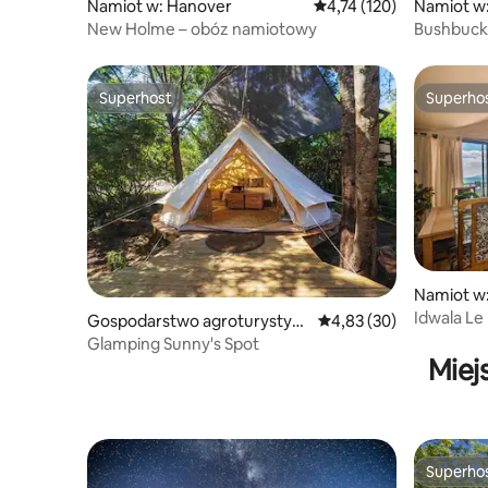
Namiot w: Hanover
Średnia ocena: 4,74 na 5
4,74 (120)
Namiot w:
New Holme – obóz namiotowy
Bushbuck
Superhost
Superho
Superhost
Superho
Namiot w
Idwala Le
Gospodarstwo agroturystycz
Średnia ocena: 4,83 na 
4,83 (30)
Sleeper)
ne w: Garden Route District
Glamping Sunny's Spot
Municipality
Miej
Superho
Superho