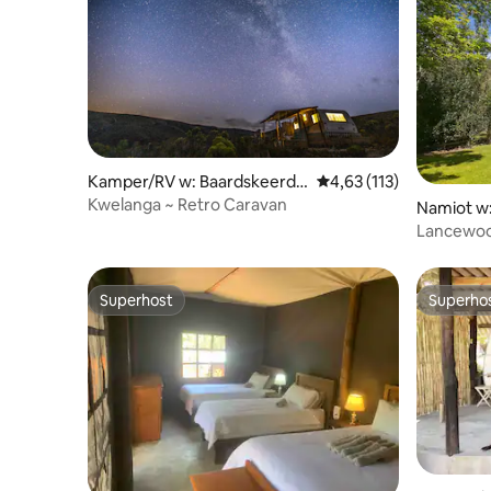
Kamper/RV w: Baardskeerde
Średnia ocena: 4,63 na 5
4,63 (113)
rsbos
Kwelanga ~ Retro Caravan
Namiot w
Lancewood
Superhost
Superho
Superhost
Superho