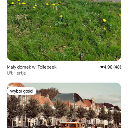
Mały domek w: Tollebeek
Średnia ocena:
4,98 (48)
U't Hertje
Wybór gości
Wybór gości