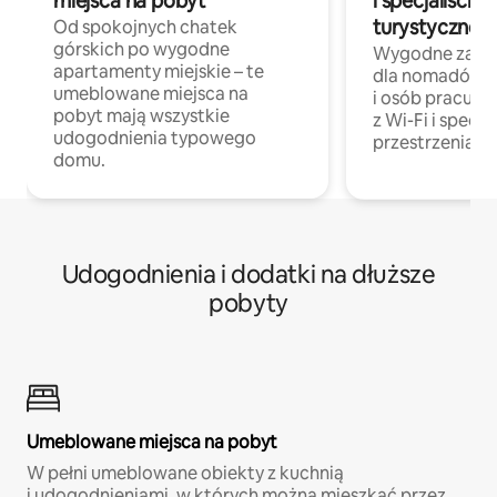
miejsca na pobyt
i specjaliści z
turystycznej
Od spokojnych chatek
górskich po wygodne
Wygodne zakw
apartamenty miejskie – te
dla nomadów 
umeblowane miejsca na
i osób pracując
pobyt mają wszystkie
z Wi-Fi i specja
udogodnienia typowego
przestrzenią do
domu.
Udogodnienia i dodatki na dłuższe
pobyty
Umeblowane miejsca na pobyt
W pełni umeblowane obiekty z kuchnią
i udogodnieniami, w których można mieszkać przez