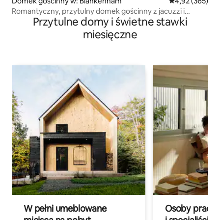
Domek gościnny w: Blankenham
Średnia ocena: 
4,92 (365)
Romantyczny, przytulny domek gościnny z jacuzzi i
Przytulne domy i świetne stawki
basenem
miesięczne
W pełni umeblowane
Osoby pracują