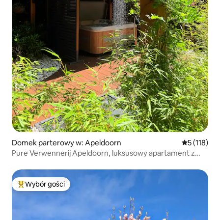
Domek parterowy w: Apeldoorn
Średnia ocen
5 (118)
Pure Verwennerij Apeldoorn, luksusowy apartament z
jacuzzi
Wybór gości
Najpopularniejsze z kategorii Wybór gości