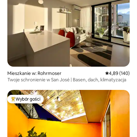
Mieszkanie w: Rohrmoser
Średnia ocena: 
4,89 (140)
Twoje schronienie w San José | Basen, dach, klimatyzacja
Wybór gości
Najpopularniejsze z kategorii Wybór gości