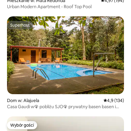
Mieszkanie w: Mata Redonda
Średnia ocena: 
4,97 (194)
Urban Modern Apartment - Roof Top Pool
Superhost
Superhost
Dom w: Alajuela
Średnia ocena:
4,9 (134)
Casa Gaudi w🦚 pobliżu SJO🦚 prywatny basen basen i
łóżko typu king
Wybór gości
Wybór gości