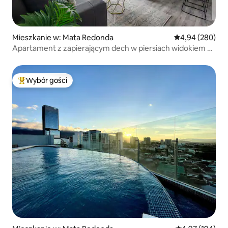
Mieszkanie w: Mata Redonda
Średnia ocena: 4
4,94 (280)
Apartament z zapierającym dech w piersiach widokiem na
góry
Wybór gości
Najpopularniejsze z kategorii Wybór gości