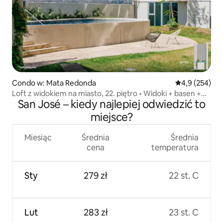
Condo w: Mata Redonda
Średnia ocena:
4,9 (254)
Loft z widokiem na miasto, 22. piętro • Widoki + basen +
San José – kiedy najlepiej odwiedzić to
siłownia + klimatyzacja
miejsce?
Miesiąc
Średnia
Średnia
cena
temperatura
Sty
279 zł
22 st. C
Lut
283 zł
23 st. C