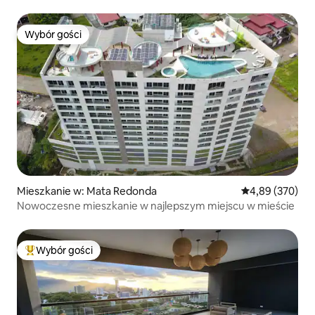
Wybór gości
Wybór gości
Mieszkanie w: Mata Redonda
Średnia ocena: 
4,89 (370)
Nowoczesne mieszkanie w najlepszym miejscu w mieście
Wybór gości
Najpopularniejsze z kategorii Wybór gości