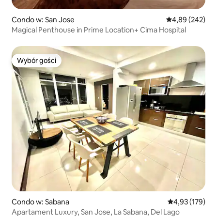
Condo w: San Jose
Średnia ocena: 
4,89 (242)
Magical Penthouse in Prime Location+ Cima Hospital
Wybór gości
Wybór gości
Condo w: Sabana
Średnia ocena: 
4,93 (179)
Apartament Luxury, San Jose, La Sabana, Del Lago