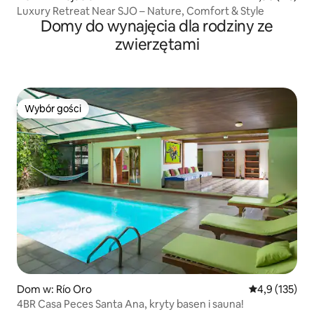
Luxury Retreat Near SJO – Nature, Comfort & Style
Domy do wynajęcia dla rodziny ze
zwierzętami
Wybór gości
Wybór gości
Dom w: Río Oro
Średnia ocena:
4,9 (135)
4BR Casa Peces Santa Ana, kryty basen i sauna!