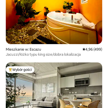
Mieszkanie w: Escazu
Średnia ocena: 
4,96 (499)
Jacuzzi/łóżko typu king size/dobra lokalizacja
Wybór gości
Najpopularniejsze z kategorii Wybór gości