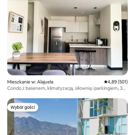
Mieszkanie w: Alajuela
Średnia ocena: 
4,89 (501)
Condo z basenem, klimatyzacją, siłownią i parkingiem, 3
minuty do lotniska
Wybór gości
Wybór gości