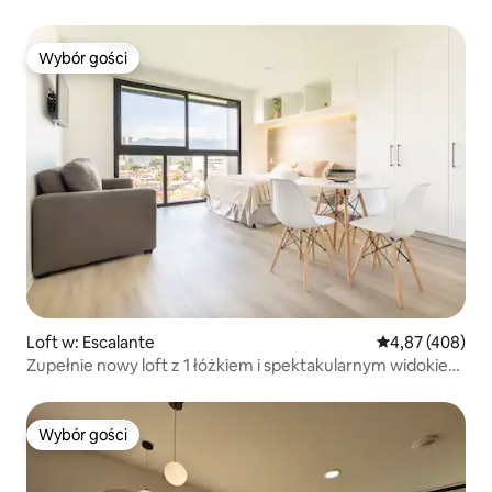
Wybór gości
Wybór gości
Loft w: Escalante
Średnia ocena: 
4,87 (408)
Zupełnie nowy loft z 1 łóżkiem i spektakularnym widokiem
na miasto
Wybór gości
Wybór gości