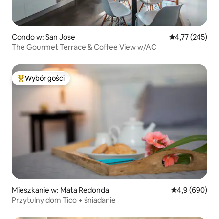
Condo w: San Jose
Średnia ocena: 
4,77 (245)
The Gourmet Terrace & Coffee View w/AC
Wybór gości
Najpopularniejsze z kategorii Wybór gości
Mieszkanie w: Mata Redonda
Średnia ocena:
4,9 (690)
Przytulny dom Tico + śniadanie