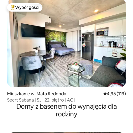
Wybór gości
Najpopularniejsze z kategorii Wybór gości
Mieszkanie w: Mata Redonda
Średnia ocena: 
4,95 (119)
Secrt Sabana | SJ | 22. piętro | AC |
Domy z basenem do wynajęcia dla
rodziny