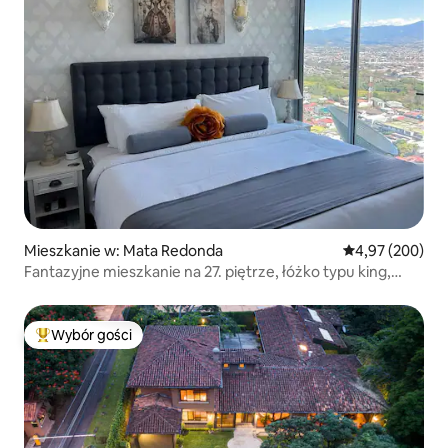
Mieszkanie w: Mata Redonda
Średnia ocena: 
4,97 (200)
Fantazyjne mieszkanie na 27. piętrze, łóżko typu king,
klimatyzacja, parking
Wybór gości
Najpopularniejsze z kategorii Wybór gości