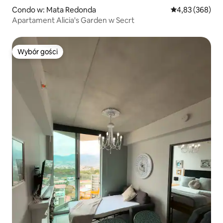
Condo w: Mata Redonda
Średnia ocena: 
4,83 (368)
Apartament Alicia's Garden w Secrt
Wybór gości
Wybór gości