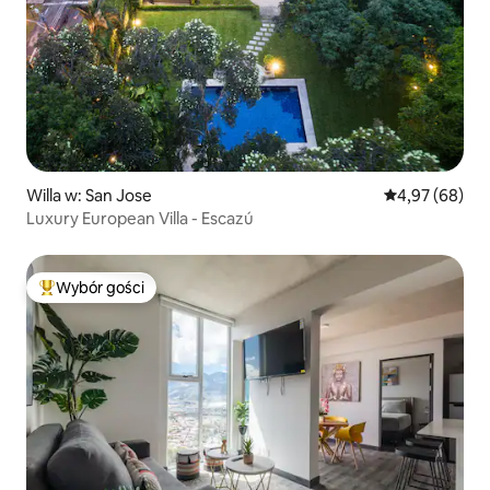
Willa w: San Jose
Średnia ocena:
4,97 (68)
Luxury European Villa - Escazú
Wybór gości
Najpopularniejsze z kategorii Wybór gości