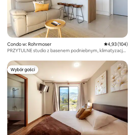
Condo w: Rohrmoser
Średnia ocena: 
4,93 (104)
PRZYTULNE studio z basenem podniebnym, klimatyzacją,
WI-FI i SIŁOWNIĄ
Wybór gości
Wybór gości