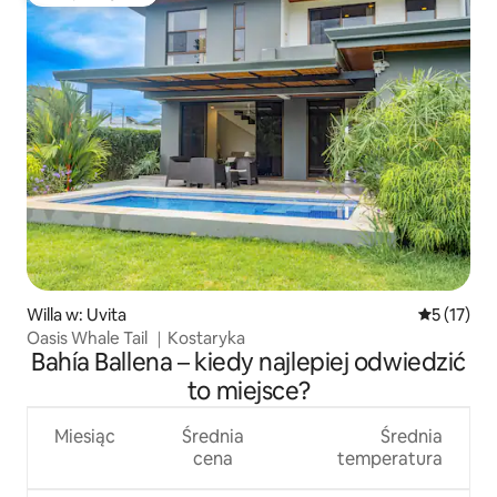
Najpopularniejsze z kategorii Wybór gości
Willa w: Uvita
Średnia oce
5 (17)
Oasis Whale Tail ｜Kostaryka
Bahía Ballena – kiedy najlepiej odwiedzić
to miejsce?
Miesiąc
Średnia
Średnia
cena
temperatura