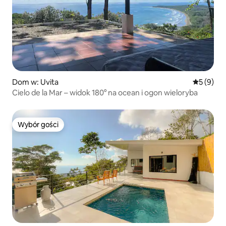
Dom w: Uvita
Średnia oc
5 (9)
Cielo de la Mar – widok 180° na ocean i ogon wieloryba
Wybór gości
Wybór gości