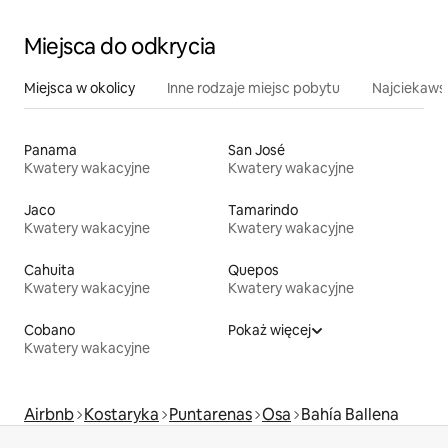
Miejsca do odkrycia
Miejsca w okolicy
Inne rodzaje miejsc pobytu
Najciekawsz
Panama
San José
Kwatery wakacyjne
Kwatery wakacyjne
Jaco
Tamarindo
Kwatery wakacyjne
Kwatery wakacyjne
Cahuita
Quepos
Kwatery wakacyjne
Kwatery wakacyjne
Cobano
Pokaż więcej
Kwatery wakacyjne
Airbnb
Kostaryka
Puntarenas
Osa
Bahía Ballena