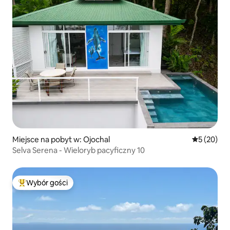
Miejsce na pobyt w: Ojochal
Średnia oce
5 (20)
Selva Serena - Wieloryb pacyficzny 10
Wybór gości
Najpopularniejsze z kategorii Wybór gości