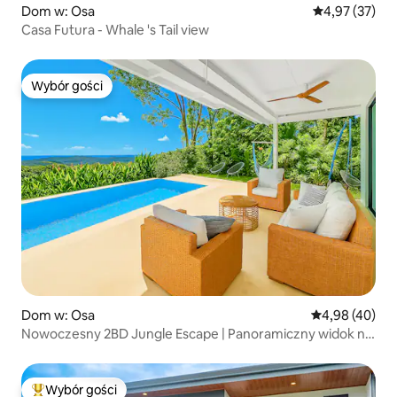
Dom w: Osa
Średnia ocena:
4,97 (37)
Casa Futura - Whale 's Tail view
Wybór gości
Wybór gości
Dom w: Osa
Średnia ocena:
4,98 (40)
Nowoczesny 2BD Jungle Escape | Panoramiczny widok na
ocean
Wybór gości