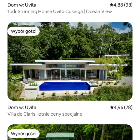
Dom w: Uvita
Średnia ocena:
4,88 (93)
1bdr Stunning House Uvita Cusinga | Ocean View
Wybór gości
Wybór gości
Dom w: Uvita
Średnia ocena:
4,95 (78)
Villa de Claris, letnie ceny specjalne
Wybór gości
Wybór gości