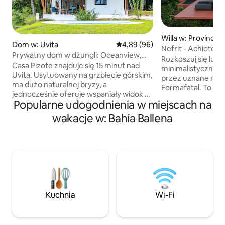
Willa w: Provincia
Dom w: Uvita
Średnia ocena: 4,89 na 5, liczba
4,89 (96)
nas
Nefrit - Achiote De
Prywatny dom w dżungli: Oceanview,
Rozkoszuj się luk
basen, Wi-Fi strlnk
Casa Pizote znajduje się 15 minut nad
minimalistycznej w
Uvita. Usytuowany na grzbiecie górskim,
przez uznane na c
ma dużo naturalnej bryzy, a
Formafatal. To mie
jednocześnie oferuje wspaniały widok na
koktajl najlepszego
Popularne udogodnienia w miejscach na
słynny ogon wieloryba. Nowoczesna
natury. NEFRIT casa oferuje jeden z
tropikalna współczesna architektura
wakacje w: Bahía Ballena
najpiękniejszych 
położona w górach z zachodami słońca z
całej okolicy, któ
widokiem na ocean przez cały rok. Dom
bezpośrednio z łóż
otoczony jest tropikalnym lasem z
prywatnym basenem. Nasze wy
mnóstwem dzikich zwierząt, takich jak
miejsce składa się z
tukany i małpy, które można oglądać
posiada prywatny 
podczas relaksu w basenie. Zaledwie 5
duży taras i w pe
minut jazdy samochodem na
z urządzeniami Ki
spektakularne plaże i 10 minut do parku
Kuchnia
Wi-Fi
morskiego „ogon wielorybów”.