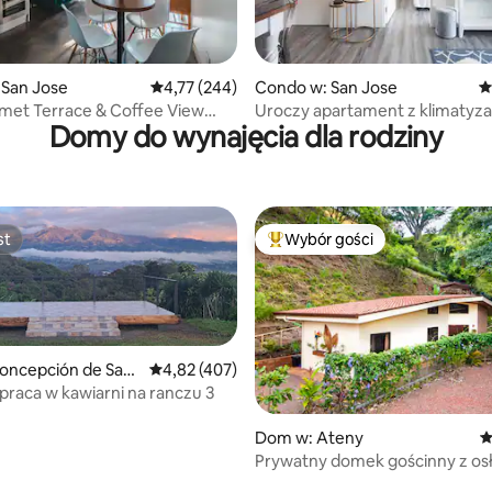
 liczba recenzji: 347
 San Jose
Średnia ocena: 4,77 na 5, liczba recenzji: 244
4,77 (244)
Condo w: San Jose
Ś
met Terrace & Coffee View
Uroczy apartament z klimatyza
Domy do wynajęcia dla rodziny
pobliżu międzynarodowego lot
st
Wybór gości
st
Najpopularniejsze z kategorii 
ncepción de San I
Średnia ocena: 4,82 na 5, liczba recenzji: 407
4,82 (407)
praca w kawiarni na ranczu 3
 liczba recenzji: 634
Dom w: Ateny
Ś
Prywatny domek gościnny z os
jacuzzi w pobliżu Aten