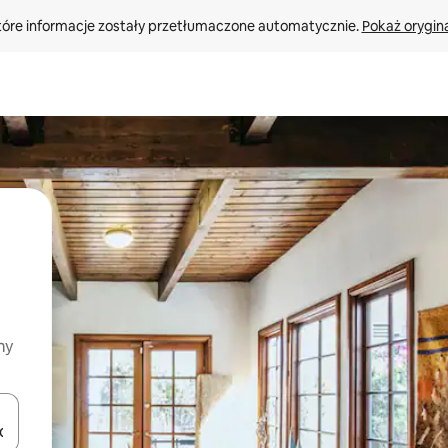
tóre informacje zostały przetłumaczone automatycznie. 
Pokaż orygina
my
o nich za pomocą klawiszy strzałek w górę i w dół lub przeglądać j