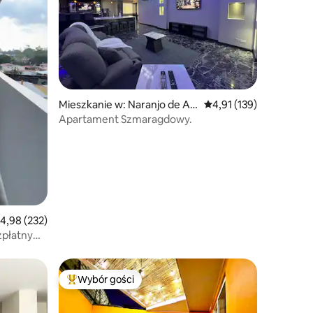
Mieszkanie w: Naranjo de Ala
Średnia ocena: 4,91 na 5
4,91 (139)
juela
Apartament Szmaragdowy.
rednia ocena: 4,98 na 5, liczba recenzji: 232
4,98 (232)
zpłatny
wanie
Wybór gości
Najpopularniejsze z kategorii Wybór gości