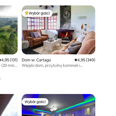
CR
Wybór gości
Najpopularniejsze z kategorii Wybór gości
rednia ocena: 4,95 na 5, liczba recenzji: 131
4,95 (131)
Dom w: Cartago
Średnia ocena: 4,95 na 5
4,95 (349)
 (20 min)-
Wiejski dom, przytulny kominek i
niesamowity widok
a
Wybór gości
Wybór gości
Wybór gości