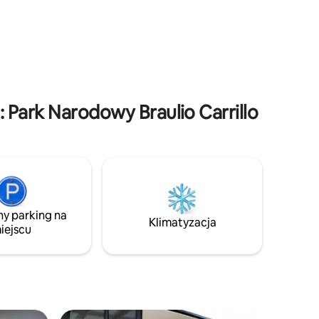
na wulkan Poás i Dolinę Centralną.
-
Znajdziesz tu wiele udogodnień, w tym
fińską saunę, wiszące łóżko,palenisko,
grill, hamaki, domek dla dzieci i kominek.
obiektu.
Nazwa chatki jest inspirowana Cordyline
fruticosa, tropikalną rośliną o czarnych
liściach.
Park Narodowy Braulio Carrillo
ny parking na
Klimatyzacja
iejscu