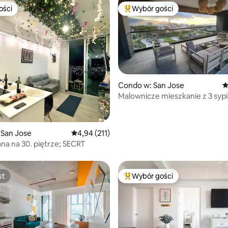
ości
Wybór gości
ości
Najpopularniejsze z kategorii 
Condo w: San Jose
Ś
Malownicze mieszkanie z 3 sypia
, liczba recenzji: 122
Basen, siłownia i całodobowa o
 San Jose
Średnia ocena: 4,94 na 5, liczba recenzji: 211
4,94 (211)
na na 30. piętrze; SECRT
st
Wybór gości
st
Najpopularniejsze z kategorii 