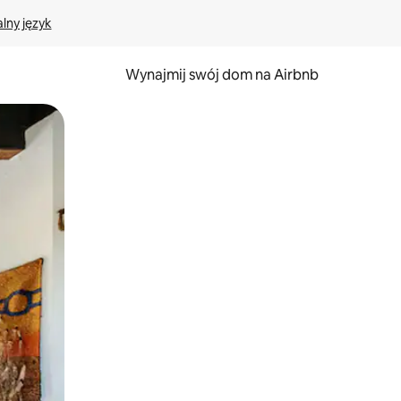
lny język
Wynajmij swój dom na Airbnb
e za pomocą gestów dotykowych lub przesuwania.