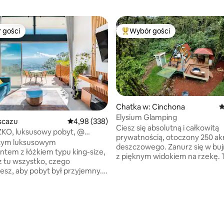
 gości
Wybór gości
arniejsze z kategorii Wybór gości
Najpopularniejsze z kategorii 
Chatka w: Cinchona
Ś
Elysium Glamping
scazu
Średnia ocena: 4,98 na 5, liczba recenzji: 338
4,98 (338)
Ciesz się absolutną i całkowitą
KO, luksusowy pobyt, @
prywatnością, otoczony 250 ak
tereny zielone, klimatyzacja
 tym luksusowym
deszczowego. Zanurz się w buj
tem z łóżkiem typu king-size,
z pięknym widokiem na rzekę. 
z tu wszystko, czego
znajduje się zaledwie kilka stóp 
esz, aby pobyt był przyjemny.
Zafunduj sobie odpoczynek i wy
ię w doskonałej lokalizacji, ale
Poczuj więź z przyrodą i zrelaksu
się z dala od miasta. Blisko
Doświadczysz absolutnego spok
andlowych, restauracji,
ciszy. W otoczeniu pięknych dz
 itp. Zachwyci Cię każdy
zwierząt i ptaków, takich jak tu
tal wykonany ręcznie przez
kolibry i nosaki. Wszystko to w 