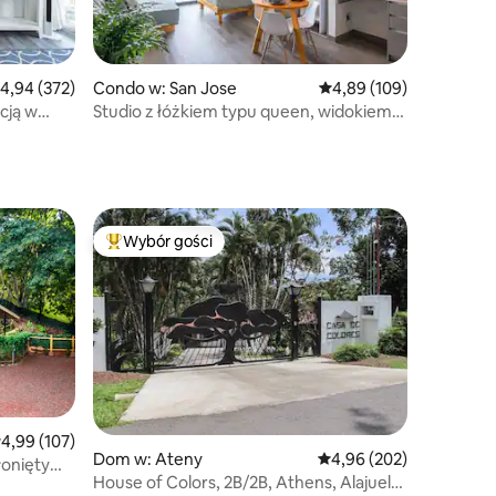
rednia ocena: 4,94 na 5, liczba recenzji: 372
4,94 (372)
Condo w: San Jose
Średnia ocena: 4,89 na 5
4,89 (109)
cją w
Studio z łóżkiem typu queen, widokiem
niska
na zachód słońca i wanną
z hydromasażem
Wybór gości
Wybór gości
Najpopularniejsze z kategorii Wybór gości
rednia ocena: 4,99 na 5, liczba recenzji: 107
4,99 (107)
Dom w: Ateny
Średnia ocena: 4,96 na 5
4,96 (202)
łoniętym
House of Colors, 2B/2B, Athens, Alajuela