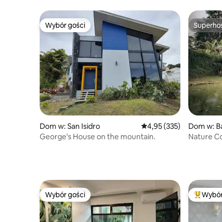
Wybór gości
Superho
Wybór gości
Superho
Dom w: Ba
Dom w: San Isidro
Średnia ocena: 4,95 na 5
4,95 (335)
Nature Coz
George's House on the mountain.
Toro
Wybór gości
Wybór
Wybór gości
Najpopul