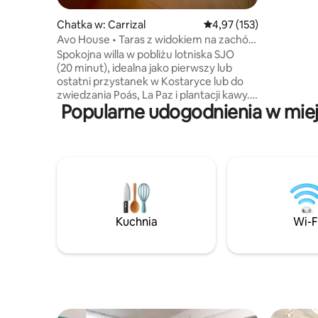
Giulio, pa
uwielbia 
Chatka w: Carrizal
Średnia ocena: 4,97 na 5
4,97 (153)
zachęcają
Avo House • Taras z widokiem na zachód
jest jasny
słońca • Klimatyzacja • W pobliżu lotniska
Spokojna willa w pobliżu lotniska SJO
które wpu
SJO
(20 minut), idealna jako pierwszy lub
oferują z
ostatni przystanek w Kostaryce lub do
widok na m
zwiedzania Poás, La Paz i plantacji kawy.
Popularne udogodnienia w miej
Avo House oferuje klimatyzację, szybkie
Wi-Fi, kuchnię i prywatny taras, na
którym możesz podziwiać zachód
słońca, otoczony drzewami owocowymi,
kawowcami, ptakami i górskim
powietrzem. Idealne dla par, osób
podróżujących samotnie, małych rodzin
lub osób pracujących zdalnie, które
szukają komfortu, prywatności
Kuchnia
Wi-F
i relaksującego pobytu. Droga jest
utwardzona, nie jest potrzebny
samochód 4x4, a Uber działa dobrze.
Gracia Verde się rozwija; w ciągu dnia
mogą odbywać się prace.