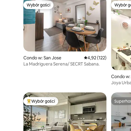
Wybór gości
Wybór g
Wybór gości
Wybór g
Condo w: San Jose
Średnia ocena: 4,92 na 5
4,92 (122)
La Madriguera Serena/ SECRT Sabana.
Condo w:
Joya Urba
Wybór gości
Superho
Najpopularniejsze z kategorii Wybór gości
Superho