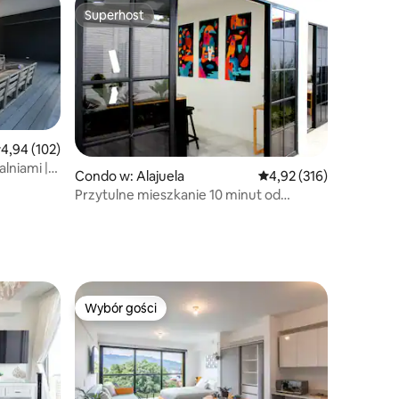
Superhost
Wybór gości
Superhost
rednia ocena: 4,94 na 5, liczba recenzji: 102
4,94 (102)
lniami |
Condo w: Alajuela
Średnia ocena: 4,92 na 5
4,92 (316)
chrona
Przytulne mieszkanie 10 minut od
lotniska JSM + parking + Wi-Fi
Wybór gości
Wybór gości
Wybór gości