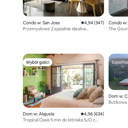
Condo w: San Jose
Średnia ocena: 4,94 na 5,
4,94 (347)
Condo w:
Przemysłowe 2 sypialnie idealna
The Gour
lokalizacja z klimatyzacją + widok na
w/AC
zachód słońca
Wybór gości
Superho
Wybór gości
Superho
Dom w: Co
sidro
Butikowa 
Dom w: Alajuela
Średnia ocena: 4,96 na 5,
4,96 (634)
Tropical Oasis 5 min do lotniska SJO z
przytulnym tarasem