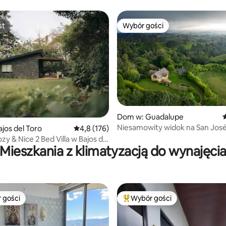
st
Wybór gości
st
Wybór gości
Dom w: Guadalupe
Ś
Niesamowity widok na San José
jos del Toro
Średnia ocena: 4,8 na 5, liczba recenzji: 176
4,8 (176)
, liczba recenzji: 335
Casa los Cielos
y & Nice 2 Bed Villa w Bajos del
Mieszkania z klimatyzacją do wynajęci
 gości
Wybór gości
arniejsze z kategorii Wybór gości
Najpopularniejsze z kategorii 