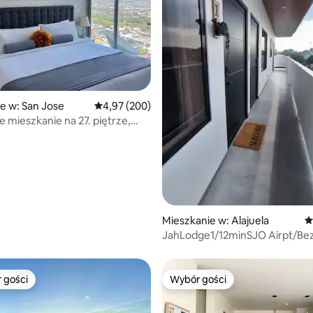
, liczba recenzji: 225
e w: San Jose
Średnia ocena: 4,97 na 5, liczba recenzji: 200
4,97 (200)
e mieszkanie na 27. piętrze,
 king, klimatyzacja, parking
Mieszkanie w: Alajuela
Ś
JahLodge1/12minSJO Airpt/Be
parking-samodzielne zameldo
 gości
Wybór gości
arniejsze z kategorii Wybór gości
Wybór gości