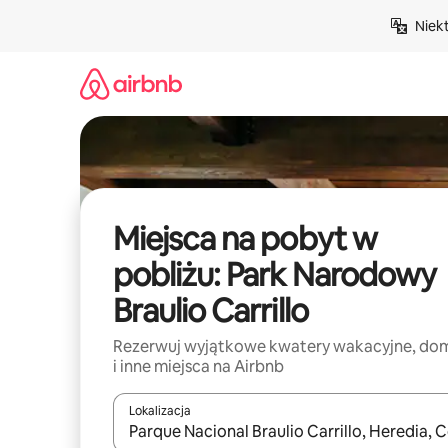
Przejdź
Niek
do
treści
Miejsca na pobyt w
pobliżu: Park Narodowy
Braulio Carrillo
Rezerwuj wyjątkowe kwatery wakacyjne, do
i inne miejsca na Airbnb
Lokalizacja
Gdy wyniki będą dostępne, możesz poruszać się p