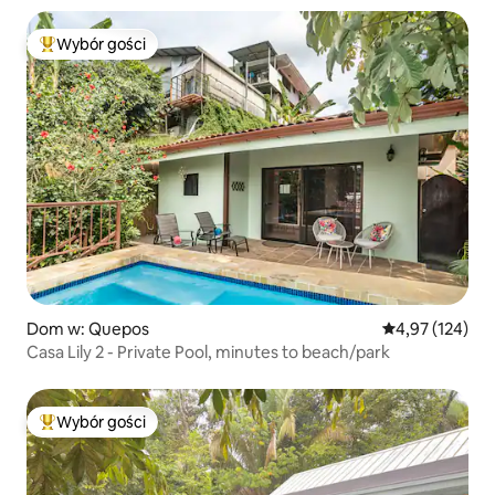
Wybór gości
Najpopularniejsze z kategorii Wybór gości
Dom w: Quepos
Średnia ocena: 
4,97 (124)
Casa Lily 2 - Private Pool, minutes to beach/park
Wybór gości
Najpopularniejsze z kategorii Wybór gości