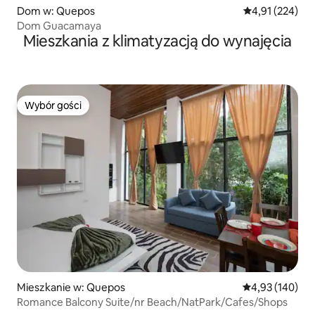
Dom w: Quepos
Średnia ocena: 
4,91 (224)
Dom Guacamaya
Mieszkania z klimatyzacją do wynajęcia
Wybór gości
Wybór gości
Mieszkanie w: Quepos
Średnia ocena: 
4,93 (140)
Romance Balcony Suite/nr Beach/NatPark/Cafes/Shops