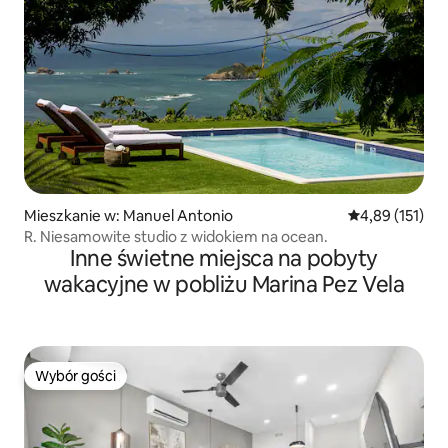
Mieszkanie w: Manuel Antonio
Średnia ocena: 
4,89 (151)
R. Niesamowite studio z widokiem na ocean.
Inne świetne miejsca na pobyty
wakacyjne w pobliżu Marina Pez Vela
Wybór gości
Wybór gości