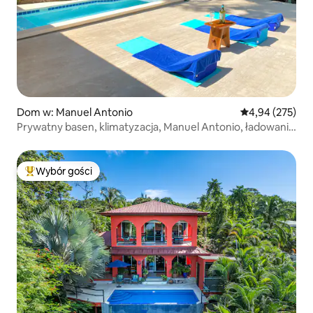
Dom w: Manuel Antonio
Średnia ocena: 
4,94 (275)
Prywatny basen, klimatyzacja, Manuel Antonio, ładowanie
pojazdów elektrycznych, 3 łóżka
Wybór gości
Najpopularniejsze z kategorii Wybór gości