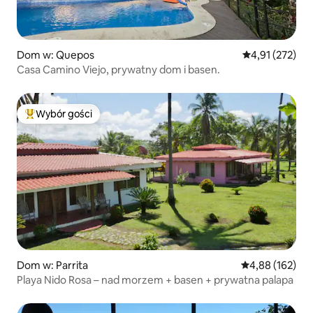
Dom w: Quepos
Średnia ocena: 
4,91 (272)
Casa Camino Viejo, prywatny dom i basen.
Wybór gości
Najpopularniejsze z kategorii Wybór gości
Dom w: Parrita
Średnia ocena: 
4,88 (162)
Playa Nido Rosa – nad morzem + basen + prywatna palapa