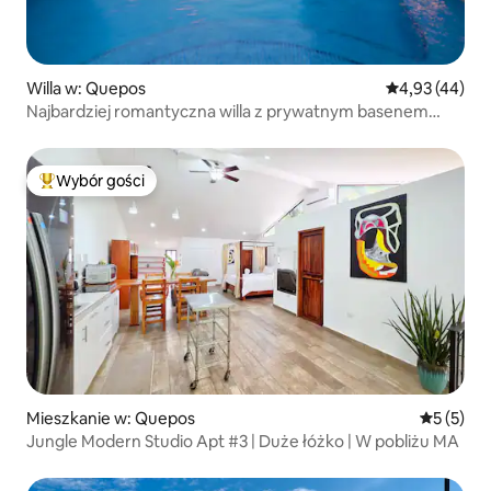
Willa w: Quepos
Średnia ocena:
4,93 (44)
Najbardziej romantyczna willa z prywatnym basenem
i widokiem na ocean
Wybór gości
Najpopularniejsze z kategorii Wybór gości
Mieszkanie w: Quepos
Średnia oc
5 (5)
Jungle Modern Studio Apt #3 | Duże łóżko | W pobliżu MA