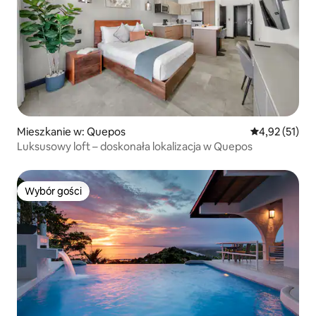
Mieszkanie w: Quepos
Średnia ocena:
4,92 (51)
Luksusowy loft – doskonała lokalizacja w Quepos
Wybór gości
Wybór gości