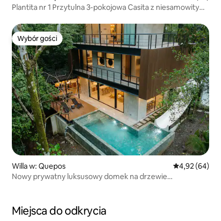
Plantita nr 1 Przytulna 3-pokojowa Casita z niesamowitym
basenem
Wybór gości
Wybór gości
Willa w: Quepos
Średnia ocena:
4,92 (64)
Nowy prywatny luksusowy domek na drzewie
z 3 sypialniami i zjeżdżalnią wodną
Miejsca do odkrycia