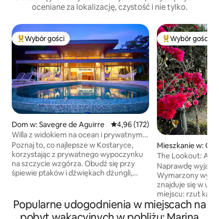
oceniane za lokalizację, czystość i nie tylko.
Wybór gości
Wybór gości
Najpopularniejsze z kategorii Wybór gości
Najpopularniejsze
Dom w: Savegre de Aguirre
Średnia ocena: 4,96 na 5, liczba 
4,96 (172)
Willa z widokiem na ocean i prywatnym
basenem bez krawędzi
Poznaj to, co najlepsze w Kostaryce,
Mieszkanie w: Qu
korzystając z prywatnego wypoczynku
The Lookout: A un
na szczycie wzgórza. Obudź się przy
couples
Naprawdę wyjątko
śpiewie ptaków i dźwiękach dżungli,
Wymarzony wypad 
obserwuj przelatujące motyle Blue
znajduje się w up
Morpho i zrelaksuj się w basenie infinity
miejscu: rzut kam
z panoramicznym widokiem na ocean.
Popularne udogodnienia w miejscach na
klifu, z widokiem 
Ta ogrodzona willa z 2 sypialniami
wybrzeże Quepos 
pobyt wakacyjnych w pobliżu: Marina