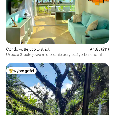
Condo w: Bejuco District
Średnia ocena: 
4,85 (211)
Urocze 2-pokojowe mieszkanie przy plaży z basenem!
Wybór gości
Najpopularniejsze z kategorii Wybór gości