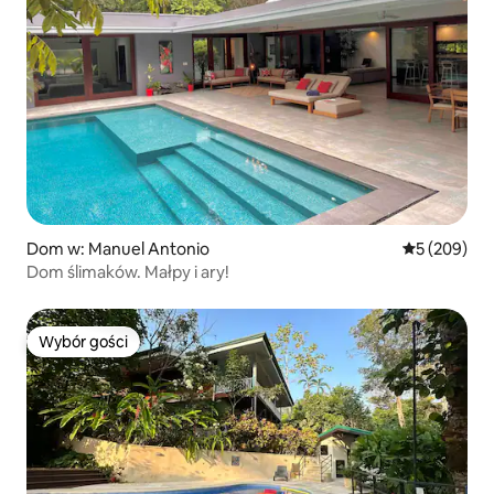
Dom w: Manuel Antonio
Średnia ocen
5 (209)
Dom ślimaków. Małpy i ary!
Wybór gości
Wybór gości