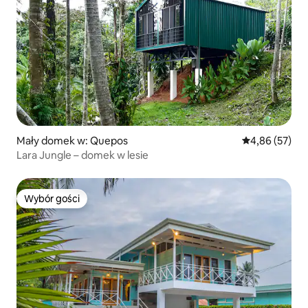
Mały domek w: Quepos
Średnia ocena:
4,86 (57)
Lara Jungle – domek w lesie
Wybór gości
Wybór gości