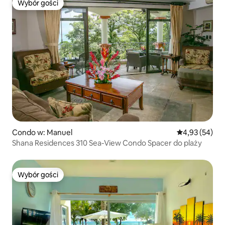
Wybór gości
Wybór gości
Condo w: Manuel
Średnia ocena:
4,93 (54)
Shana Residences 310 Sea-View Condo Spacer do plaży
Wybór gości
Wybór gości