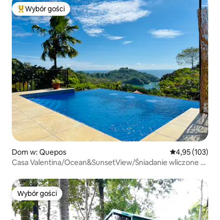
Wybór gości
Najpopularniejsze z kategorii Wybór gości
Dom w: Quepos
Średnia ocena: 
4,95 (103)
Casa Valentina/Ocean&SunsetView/Śniadanie wliczone w
cenę*
Wybór gości
Wybór gości