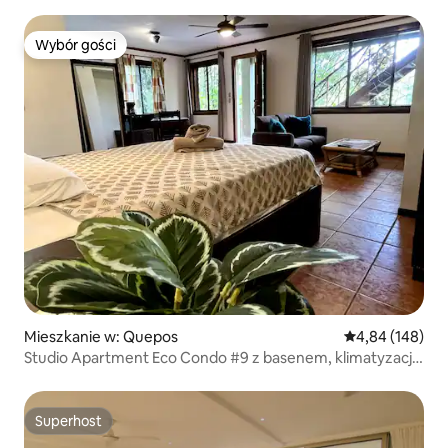
Wybór gości
Wybór gości
Mieszkanie w: Quepos
Średnia ocena: 
4,84 (148)
Studio Apartment Eco Condo #9 z basenem, klimatyzacją
i Wi-Fi
Superhost
Superhost