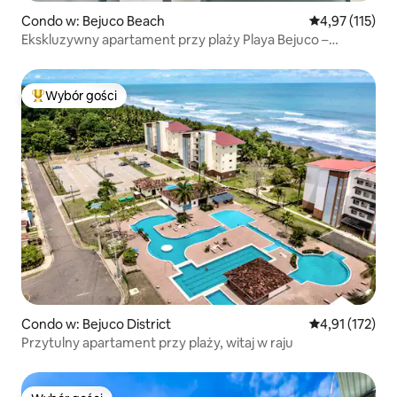
Condo w: Bejuco Beach
Średnia ocena: 
4,97 (115)
Ekskluzywny apartament przy plaży Playa Bejuco –
klimatyzacja – Wi-Fi
Wybór gości
Najpopularniejsze z kategorii Wybór gości
Condo w: Bejuco District
Średnia ocena: 
4,91 (172)
Przytulny apartament przy plaży, witaj w raju