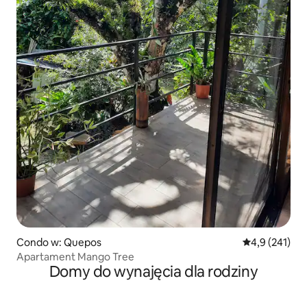
Condo w: Quepos
Średnia ocena:
4,9 (241)
Apartament Mango Tree
Domy do wynajęcia dla rodziny