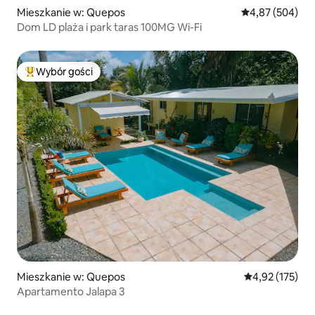
Mieszkanie w: Quepos
Średnia ocena: 
4,87 (504)
Dom LD plaża i park taras 100MG Wi-Fi
Wybór gości
Najpopularniejsze z kategorii Wybór gości
Mieszkanie w: Quepos
Średnia ocena: 
4,92 (175)
Apartamento Jalapa 3