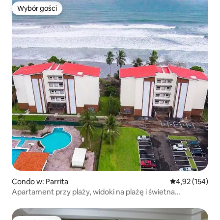
Wybór gości
Wybór gości
Condo w: Parrita
Średnia ocena: 
4,92 (154)
Apartament przy plaży, widoki na plażę i świetna
lokalizacja