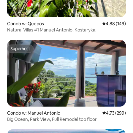
Condo w: Quepos
Średnia ocena: 
4,88 (149)
Natural Villas #1 Manuel Antonio, Kostaryka.
Superhost
Superhost
Condo w: Manuel Antonio
Średnia ocena: 
4,73 (299)
Big Ocean, Park View, Full Remodel top floor