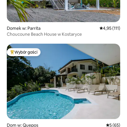
Domek w: Parrita
Średnia ocena: 
4,95 (111)
Choucoune Beach House w Kostaryce
Wybór gości
Najpopularniejsze z kategorii Wybór gości
Dom w: Quepos
Średnia oce
5 (65)