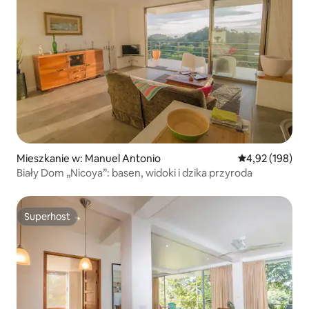
Mieszkanie w: Manuel Antonio
Średnia ocena: 
4,92 (198)
Biały Dom „Nicoya”: basen, widoki i dzika przyroda
Superhost
Superhost