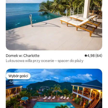
Domek w: Charlotte
Średnia ocena:
4,98 (64)
Luksusowa willa przy oceanie – spacer do plaży
Wybór gości
Wybór gości