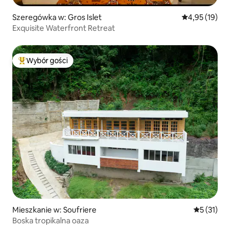
Szeregówka w: Gros Islet
Średnia ocena:
4,95 (19)
Exquisite Waterfront Retreat
Wybór gości
Najpopularniejsze z kategorii Wybór gości
Mieszkanie w: Soufriere
Średnia oce
5 (31)
Boska tropikalna oaza