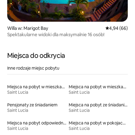
Willa w: Marigot Bay
Średnia ocena:
4,94 (66)
Spektakularne widoki dla maksymalnie 16 osób!
Miejsca do odkrycia
Inne rodzaje miejsc pobytu
Miejsca na pobyt w mieszkaniach typu condo
Miejsca na pobyt w mieszkaniach
Saint Lucia
Saint Lucia
Pensjonaty ze śniadaniem
Miejsca na pobyt ze śniadaniem
Saint Lucia
Saint Lucia
Miejsca na pobyt odpowiednie dla rodzin
Miejsca na pobyt w pokojach prywatnych z łazienką
Saint Lucia
Saint Lucia