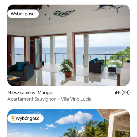
Wybór gości
Wybór gości
Mieszkanie w: Marigot
Średnia oce
5 (29)
Apartament Sauvignon – Villa Vino Lucia
Wybór gości
Najpopularniejsze z kategorii Wybór gości