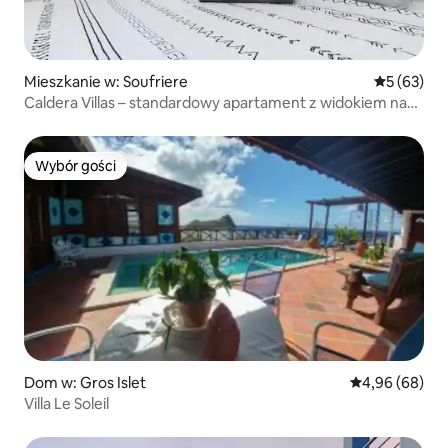
Mieszkanie w: Soufriere
Średnia oce
5 (63)
Caldera Villas – standardowy apartament z widokiem na
góry
Wybór gości
Wybór gości
Dom w: Gros Islet
Średnia ocena:
4,96 (68)
Villa Le Soleil