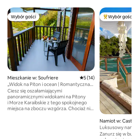
Wybór gości
Wybór gości
Wybór gości
Najpopularniejsze
Mieszkanie w: Soufriere
Średnia ocena: 5 na 5, liczba
5 (14)
„Widok na Piton i ocean | Romantyczna
oaza na balkonie”
Ciesz się oszałamiającymi
panoramicznymi widokami na Pitony
i Morze Karaibskie z tego spokojnego
miejsca na zboczu wzgórza. Chociaż nie
znajduje się bezpośrednio nad wodą,
piękne plaże i dostęp do plaży są
Namiot w: Castrie
w odległości krótkiej przejażdżki. Goście
Luksusowy namiot 
mogą korzystać z wygodnego
Zanurz się w bujne
samodzielnego zameldowania za