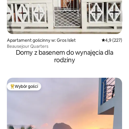
Apartament gościnny w: Gros Islet
Średnia ocena:
4,9 (227)
Beausejour Quarters
Domy z basenem do wynajęcia dla
rodziny
Wybór gości
Najpopularniejsze z kategorii Wybór gości