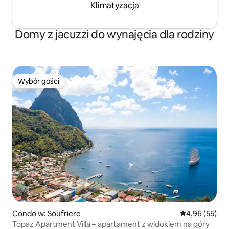
Klimatyzacja
Domy z jacuzzi do wynajęcia dla rodziny
Wybór gości
Wybór gości
Condo w: Soufriere
Średnia ocena:
4,96 (55)
Topaz Apartment Villa – apartament z widokiem na góry