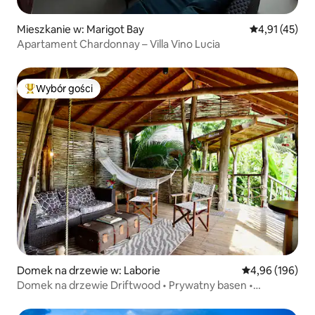
Mieszkanie w: Marigot Bay
Średnia ocena:
4,91 (45)
Apartament Chardonnay – Villa Vino Lucia
Wybór gości
Najpopularniejsze z kategorii Wybór gości
Domek na drzewie w: Laborie
Średnia ocena: 
4,96 (196)
Domek na drzewie Driftwood • Prywatny basen •
W pobliżu plaży