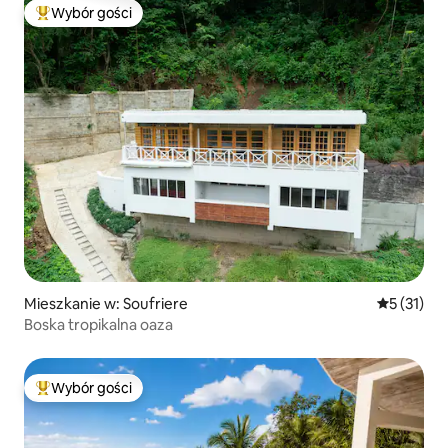
Wybór gości
Najpopularniejsze z kategorii Wybór gości
Mieszkanie w: Soufriere
Średnia oce
5 (31)
Boska tropikalna oaza
Wybór gości
Najpopularniejsze z kategorii Wybór gości