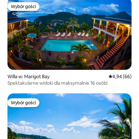
Wybór gości
Wybór gości
Willa w: Marigot Bay
Średnia ocena:
4,94 (66)
Spektakularne widoki dla maksymalnie 16 osób!
Wybór gości
Wybór gości