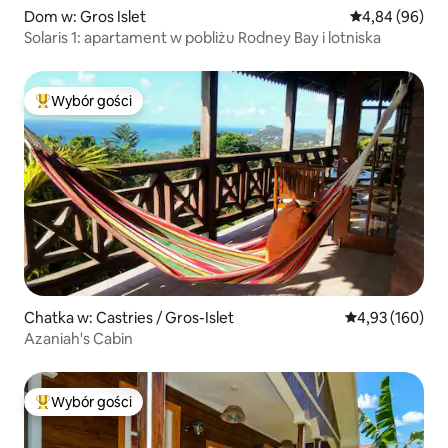
Dom w: Gros Islet
Średnia ocena:
4,84 (96)
Solaris 1: apartament w pobliżu Rodney Bay i lotniska
Wybór gości
Najpopularniejsze z kategorii Wybór gości
Chatka w: Castries / Gros-Islet
Średnia ocena: 
4,93 (160)
Azaniah's Cabin
Wybór gości
Najpopularniejsze z kategorii Wybór gości