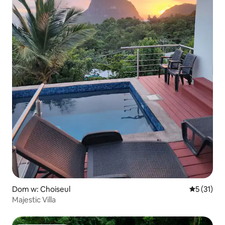
Dom w: Choiseul
Średnia oce
5 (31)
Majestic Villa