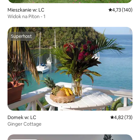
Mieszkanie w: LC
Średnia ocena: 
4,73 (140)
Widok na Piton - 1
Superhost
Superhost
Domek w: LC
Średnia ocena:
4,82 (73)
Ginger Cottage