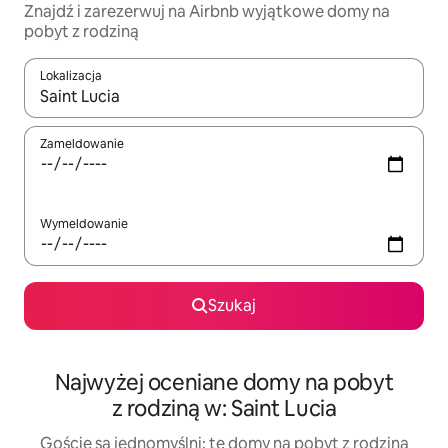
Znajdź i zarezerwuj na Airbnb wyjątkowe domy na
pobyt z rodziną
Lokalizacja
Gdy wyniki będą dostępne, możesz poruszać się po nich za pom
Zameldowanie
Wymeldowanie
Szukaj
Najwyżej oceniane domy na pobyt
z rodziną w: Saint Lucia
Goście są jednomyślni: te domy na pobyt z rodziną