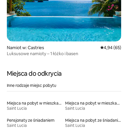
Namiot w: Castries
Średnia ocena:
4,94 (65)
Luksusowe namioty – 1 łóżko i basen
Miejsca do odkrycia
Inne rodzaje miejsc pobytu
Miejsca na pobyt w mieszkaniach typu condo
Miejsca na pobyt w mieszkaniach
Saint Lucia
Saint Lucia
Pensjonaty ze śniadaniem
Miejsca na pobyt ze śniadaniem
Saint Lucia
Saint Lucia