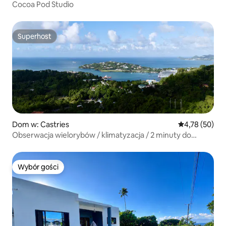
Cocoa Pod Studio
Superhost
Superhost
Dom w: Castries
Średnia ocena:
4,78 (50)
Obserwacja wielorybów / klimatyzacja / 2 minuty do
Castries i promu
Wybór gości
Wybór gości