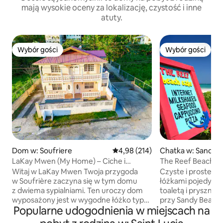
mają wysokie oceny za lokalizację, czystość i inne
atuty.
Wybór gości
Wybór gości
Wybór gości
Wybór gości
Dom w: Soufriere
Średnia ocena: 4,98 na 5, liczba 
4,98 (214)
Chatka w: Sandy 
LaKay Mwen (My Home) – Ciche i
The Reef Beach H
słoneczne z łóżkiem typu king-size!
Witaj w LaKay Mwen Twoja przygoda
Czyste i proste po
w Soufrière zaczyna się w tym domu
łóżkami pojedyncz
z dwiema sypialniami. Ten uroczy dom
toaletą i prysznice
wyposażony jest w wygodne łóżko typu
przy Sandy Beach 
Popularne udogodnienia w miejscach na
king, przytulne łóżko piętrowe i łóżko
wyspy. Pływać, op
pojedyncze – idealne dla rodzin lub
lesie deszczowym,