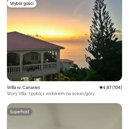
Wybór gości
Wybór gości
Willa w: Canaries
Średnia ocena: 
4,87 (104)
Story Villa: 1 pokój z widokiem na ocean/góry
Superhost
Superhost