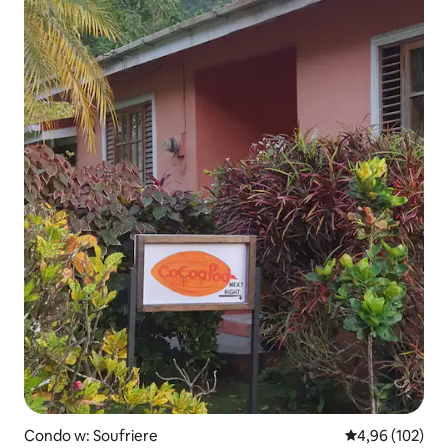
Condo w: Soufriere
Średnia ocena: 
4,96 (102)