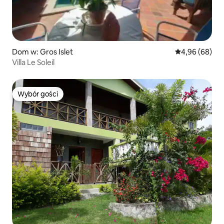
Dom w: Gros Islet
Średnia ocena:
4,96 (68)
Villa Le Soleil
Wybór gości
Wybór gości