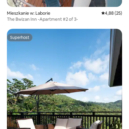
Mieszkanie w: Laborie
Średnia ocena:
4,88 (25)
The Bwizan Inn -Apartment #2 of 3-
Superhost
Superhost