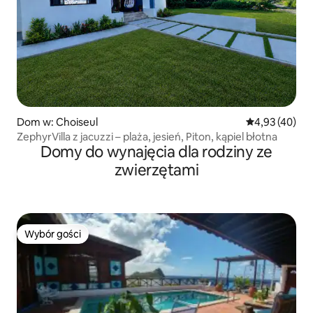
Dom w: Choiseul
Średnia ocena:
4,93 (40)
ZephyrVilla z jacuzzi – plaża, jesień, Piton, kąpiel błotna
Domy do wynajęcia dla rodziny ze
zwierzętami
Wybór gości
Wybór gości