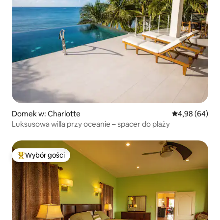
Domek w: Charlotte
Średnia ocena:
4,98 (64)
Luksusowa willa przy oceanie – spacer do plaży
Wybór gości
Najpopularniejsze z kategorii Wybór gości