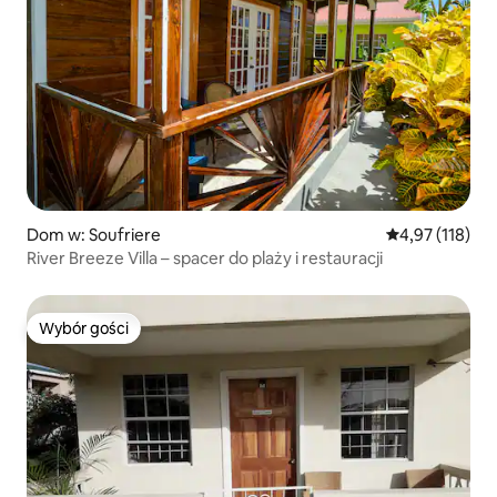
Dom w: Soufriere
Średnia ocena: 
4,97 (118)
River Breeze Villa – spacer do plaży i restauracji
Wybór gości
Wybór gości