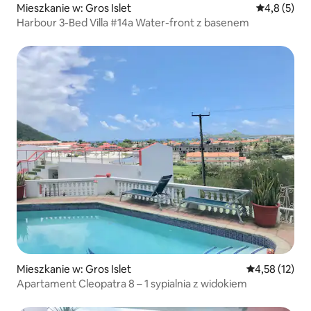
Mieszkanie w: Gros Islet
Średnia ocen
4,8 (5)
Harbour 3-Bed Villa #14a Water-front z basenem
Mieszkanie w: Gros Islet
Średnia ocena:
4,58 (12)
Apartament Cleopatra 8 – 1 sypialnia z widokiem