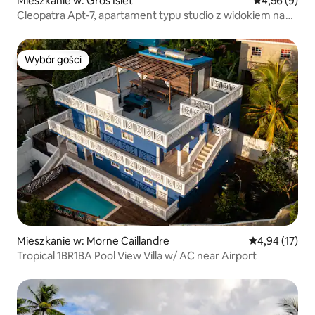
Mieszkanie w: Gros Islet
Średnia ocena
4,56 (9)
Cleopatra Apt-7, apartament typu studio z widokiem na
morze
Wybór gości
Wybór gości
Mieszkanie w: Morne Caillandre
Średnia ocena:
4,94 (17)
Tropical 1BR1BA Pool View Villa w/ AC near Airport