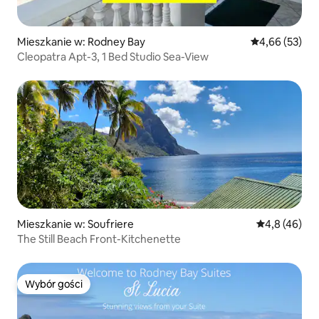
Mieszkanie w: Rodney Bay
Średnia ocena:
4,66 (53)
Cleopatra Apt-3, 1 Bed Studio Sea-View
Mieszkanie w: Soufriere
Średnia ocena
4,8 (46)
The Still Beach Front-Kitchenette
Wybór gości
Wybór gości