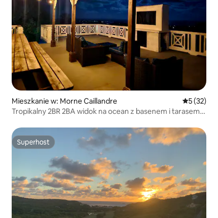
Mieszkanie w: Morne Caillandre
Średnia oce
5 (32)
Tropikalny 2BR 2BA widok na ocean z basenem i tarasem
na dachu
Superhost
Superhost