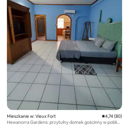
Mieszkanie w: Vieux Fort
Średnia ocena:
4,74 (80)
Hewanorra Gardens: przytulny domek gościnny w pobliżu
UVF