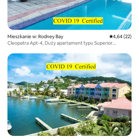
Mieszkanie w: Rodney Bay
Średnia ocena:
4,64 (22)
Cleopatra Apt-4, Duży apartament typu Superior
z 1 sypialnią – widok na morze