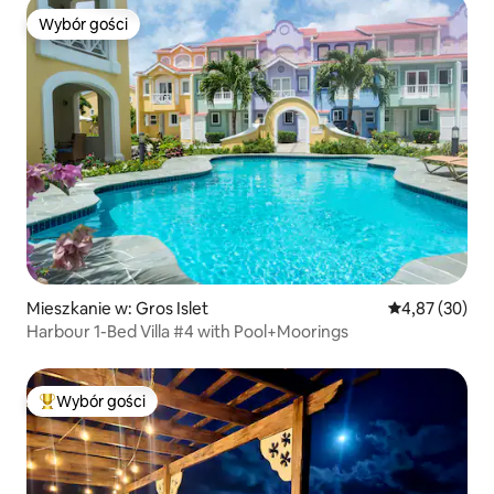
Wybór gości
Wybór gości
Mieszkanie w: Gros Islet
Średnia ocena:
4,87 (30)
Harbour 1-Bed Villa #4 with Pool+Moorings
Wybór gości
Najpopularniejsze z kategorii Wybór gości