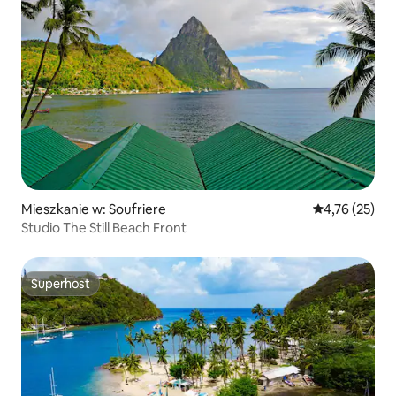
Mieszkanie w: Soufriere
Średnia ocena:
4,76 (25)
Studio The Still Beach Front
Superhost
Superhost