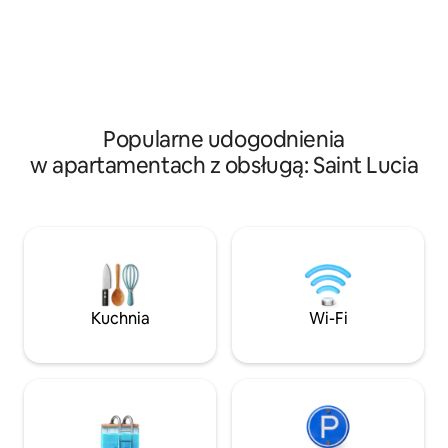
balkonów do kąpiel
prywatnego tarasu, który prowadzi na
bryzie i tarasu na
zadbany teren. Idealne miejsce dla gości,
świeżym powietrz
którzy cenią sobie spokojną przestrzeń
telewizorem z wid
i pobyt w pobliżu najbardziej tętniącej
tropikalne liście a
życiem dzielnicy wyspy. Znajdujesz się
Znajdujemy się za
zaledwie kilka minut od zatoki,
lotniska Hewanorra
a jednocześnie daleko od hałasu.
Popularne udogodnienia
odległości krótkiej
w apartamentach z obsługą: Saint Lucia
restauracje i najw
południowej części
Kuchnia
Wi-Fi