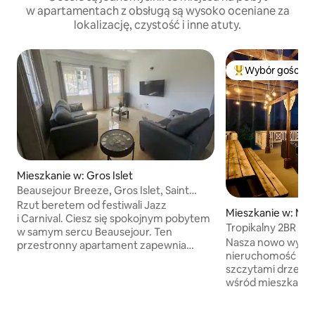
w apartamentach z obsługą są wysoko oceniane za
lokalizację, czystość i inne atuty.
Wybór gości
Najpopularniejsze
Mieszkanie w: Gros Islet
Beausejour Breeze, Gros Islet, Saint
Lucia
Rzut beretem od festiwali Jazz
Mieszkanie w: Mor
i Carnival. Ciesz się spokojnym pobytem
Tropikalny 2BR 2B
w samym sercu Beausejour. Ten
basenem i tarase
Nasza nowo wyb
przestronny apartament zapewnia
nieruchomość znaj
komfort i wygodę – jest idealny dla par,
szczytami drzew w
małych rodzin lub osób podróżujących
wśród mieszkańcó
służbowo. Korzystaj z w pełni
koncepcja 2BR 2B
klimatyzowanych sypialni, otwartego
natychmiastowy d
i przestronnego układu oraz