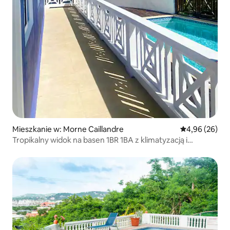
Mieszkanie w: Morne Caillandre
Średnia ocena:
4,96 (26)
Tropikalny widok na basen 1BR 1BA z klimatyzacją i
tarasem na dachu