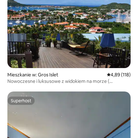
Mieszkanie w: Gros Islet
Średnia ocena: 
4,89 (118)
Nowoczesne i luksusowe z widokiem na morze (
apartament A)
Superhost
Superhost