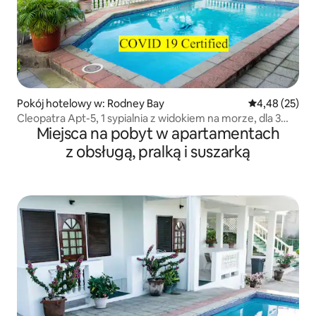
Pokój hotelowy w: Rodney Bay
Średnia ocena:
4,48 (25)
Cleopatra Apt-5, 1 sypialnia z widokiem na morze, dla 3
Miejsca na pobyt w apartamentach
osób
z obsługą, pralką i suszarką