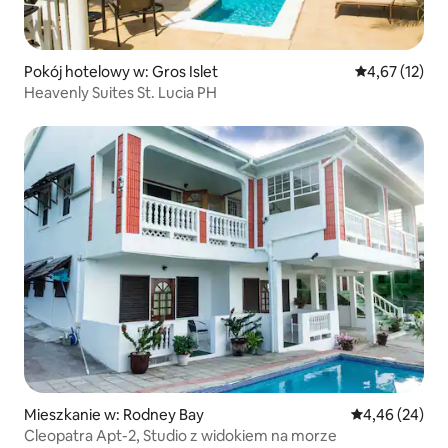
Pokój hotelowy w: Gros Islet
Średnia ocena:
4,67 (12)
Heavenly Suites St. Lucia PH
Mieszkanie w: Rodney Bay
Średnia ocena:
4,46 (24)
Cleopatra Apt-2, Studio z widokiem na morze