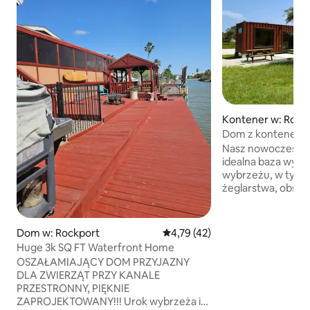
Kontener w: Rock
Dom z kontenera 
Nasz nowoczesny
idealna baza wyp
wybrzeżu, w tym 
żeglarstwa, obser
aktywności wodny
ucieczki z miasta
znajduje się sypial
Dom w: Rockport
Średnia ocena: 4,79 na 5, liczba
4,79 (42)
Queen, łazienka z 
Huge 3k SQ FT Waterfront Home
i sofa. Na miejscu 
OSZAŁAMIAJĄCY DOM PRZYJAZNY
zacieniona przest
DLA ZWIERZĄT PRZY KANALE
piknikowe, palenisk
PRZESTRONNY, PIĘKNIE
i mnóstwo drzew w
ZAPROJEKTOWANY!!! Urok wybrzeża i
naszej nieruchomo