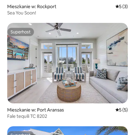
Mieszkanie w: Rockport
Średnia oc
5 (3)
Sea You Soon!
Superhost
Superhost
Mieszkanie w: Port Aransas
Średnia oc
5 (5)
Fale tequili TC 8202