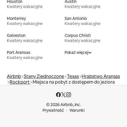
Houston
Austin
Kwatery wakacyjne
Kwatery wakacyjne
Monterrey
San Antonio
Kwatery wakacyjne
Kwatery wakacyjne
Galveston
Corpus Christi
Kwatery wakacyjne
Kwatery wakacyjne
Port Aransas
Pokaż więcej
Kwatery wakacyjne
Airbnb
Stany Zjednoczone
Texas
Hrabstwo Aransas
Rockport
Miejsca na pobyt z dostępem do jeziora
© 2026 Airbnb, Inc.
Prywatność
Warunki