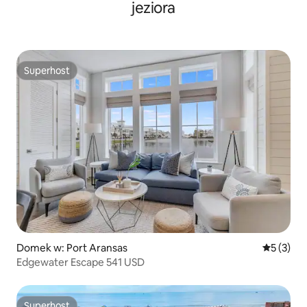
jeziora
Superhost
Superhost
Domek w: Port Aransas
Średnia oc
5 (3)
Edgewater Escape 541 USD
Superhost