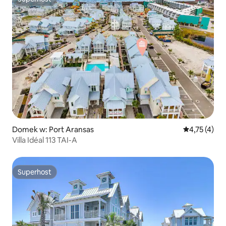
Superhost
Domek w: Port Aransas
Średnia ocena
4,75 (4)
Villa Idéal 113 TAI-A
Superhost
Superhost