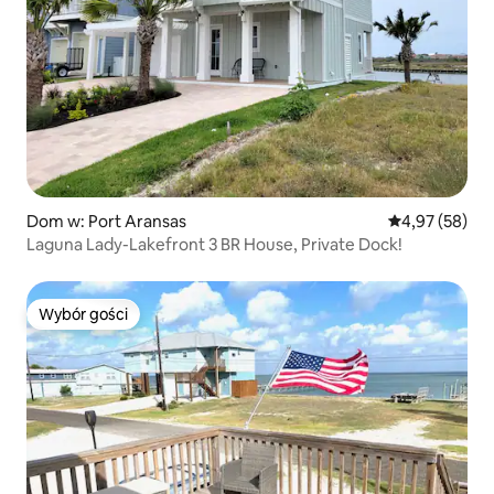
Dom w: Port Aransas
Średnia ocena:
4,97 (58)
Laguna Lady-Lakefront 3 BR House, Private Dock!
Wybór gości
Wybór gości