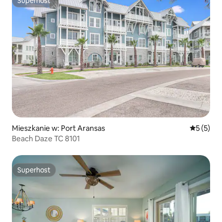
Superhost
Superhost
Mieszkanie w: Port Aransas
Średnia oc
5 (5)
Beach Daze TC 8101
Superhost
Superhost