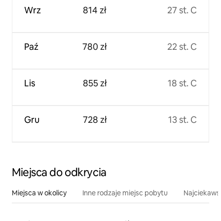
Wrz
814 zł
27 st. C
Paź
780 zł
22 st. C
Lis
855 zł
18 st. C
Gru
728 zł
13 st. C
Miejsca do odkrycia
Miejsca w okolicy
Inne rodzaje miejsc pobytu
Najciekawsz