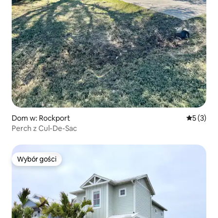
Dom w: Rockport
Średnia oc
5 (3)
Perch z Cul-De-Sac
Wybór gości
Wybór gości