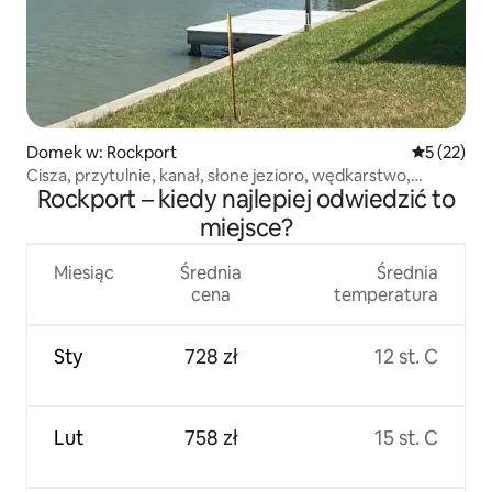
Domek w: Rockport
Średnia oce
5 (22)
Cisza, przytulnie, kanał, słone jezioro, wędkarstwo,
Rockport – kiedy najlepiej odwiedzić to
łowienie krabów
miejsce?
Miesiąc
Średnia
Średnia
cena
temperatura
Sty
728 zł
12 st. C
Lut
758 zł
15 st. C