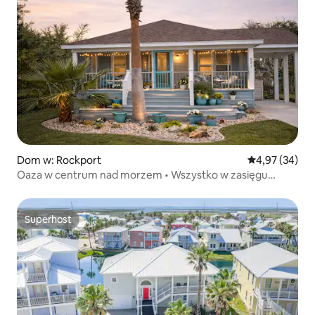
Dom w: Rockport
Średnia ocena:
4,97 (34)
Oaza w centrum nad morzem • Wszystko w zasięgu
spaceru
Superhost
Superhost