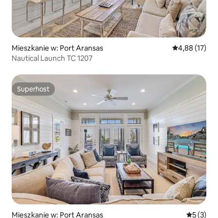
Mieszkanie w: Port Aransas
Średnia ocena:
4,88 (17)
Nautical Launch TC 1207
Superhost
Superhost
Mieszkanie w: Port Aransas
Średnia oc
5 (3)