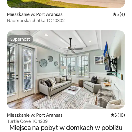
Mieszkanie w: Port Aransas
Średnia oc
5 (4)
Nadmorska chatka TC 10302
Superhost
Superhost
Mieszkanie w: Port Aransas
Średnia oce
5 (10)
Turtle Cove TC 1209
Miejsca na pobyt w domkach w pobliżu