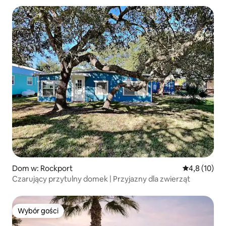
Dom w: Rockport
Średnia ocena
4,8 (10)
Czarujący przytulny domek | Przyjazny dla zwierząt
Wybór gości
Wybór gości