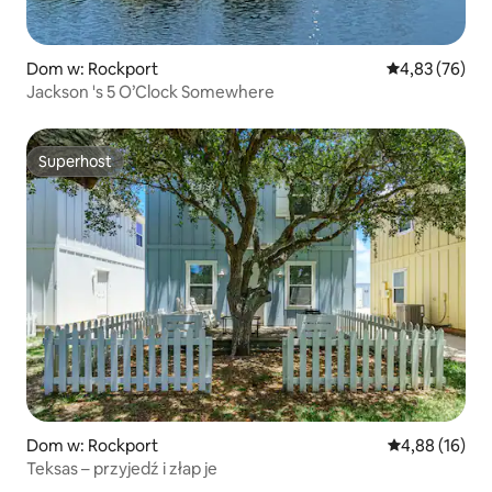
Dom w: Rockport
Średnia ocena:
4,83 (76)
Jackson 's 5 O’Clock Somewhere
Superhost
Superhost
Dom w: Rockport
Średnia ocena:
4,88 (16)
Teksas – przyjedź i złap je