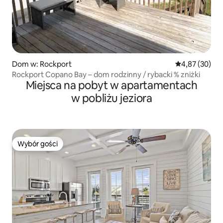
Dom w: Rockport
Średnia ocena:
4,87 (30)
Rockport Copano Bay – dom rodzinny / rybacki % zniżki
Miejsca na pobyt w apartamentach
w pobliżu jeziora
Wybór gości
Wybór gości