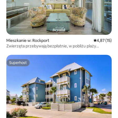
Mieszkanie w: Rockport
Średnia ocena:
4,87 (15)
Zwierzęta przebywają bezpłatnie, w pobliżu plaży
i prywatnego doku
Superhost
Superhost