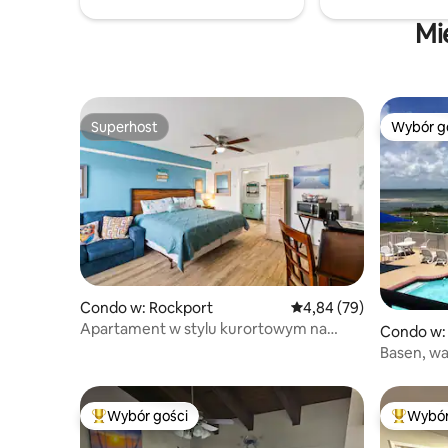
kilka minut od Port Aransas i Corpus
i parking
Christi.
Mi
Superhost
Wybór g
Superhost
Wybór g
Condo w: Rockport
Średnia ocena: 4,84 na 
4,84 (79)
Apartament w stylu kurortowym na
Condo w:
idealny wypoczynek!
Basen, w
nabrzeże
Wybór gości
Wybór
Najpopularniejsze z kategorii Wybór gości
Najpopul