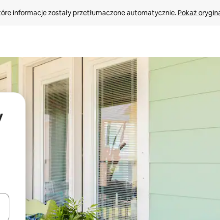
tóre informacje zostały przetłumaczone automatycznie. 
Pokaż orygina
y
o nich za pomocą klawiszy strzałek w górę i w dół lub przeglądać j