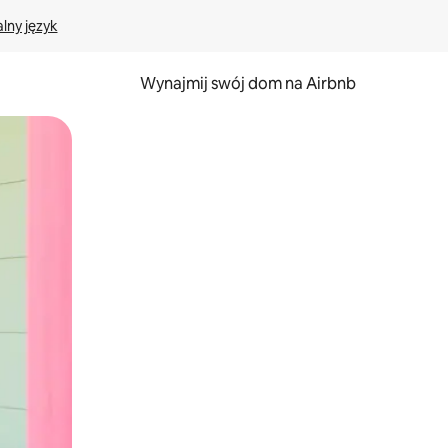
lny język
Wynajmij swój dom na Airbnb
e za pomocą gestów dotykowych lub przesuwania.