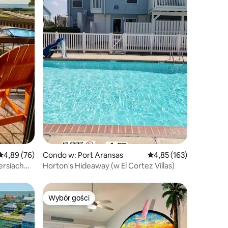
Średnia ocena: 4,89 na 5, liczba recenzji: 76
4,89 (76)
Condo w: Port Aransas
Średnia ocena: 4,85 na 5
4,85 (163)
Horton's Hideaway (w El Cortez Villas)
Wybór gości
Wybór gości