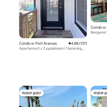
Condo w:
Benjamin's
wędkowani
Condo w: Port Aransas
Średnia ocena: 4,88 na 5
4,88 (137)
Apartament z 2 sypialniami i 1 łazienką,
w pobliżu plaży, przyjazny dla psów
Wybór gości
Wybór g
Wybór gości
Wybór g