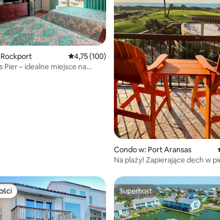
 Rockport
Średnia ocena: 4,75 na 5, liczba recenzji: 100
4,75 (100)
 Pier – idealne miejsce na
e i relaks na plaży!
, liczba recenzji: 137
Condo w: Port Aransas
Na plaży! Zapierające dech w piersiach
widoki! Świetna lokalizacja!
ości
Superhost
ości
Superhost