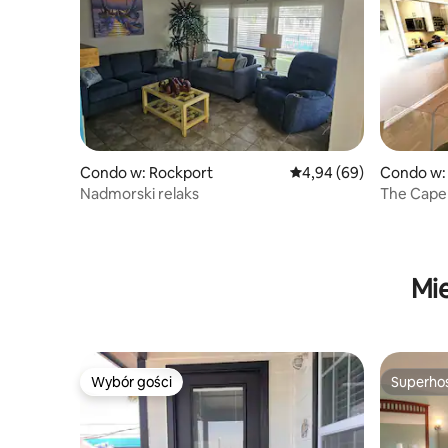
Condo w: Rockport
Średnia ocena: 4,94 na 5
4,94 (69)
Condo w:
Nadmorski relaks
The Cape
Mi
Wybór gości
Superho
Wybór gości
Superho