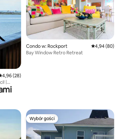
Condo w: Rockport
Średnia ocena: 4,94 na 
4,94 (80)
Bay Window Retro Retreat
Średnia ocena: 4,96 na 5, liczba recenzji: 28
4,96 (28)
i! |
ami
Wybór gości
Wybór gości