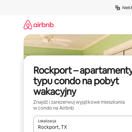
Przejdź
Niek
do
treści
Rockport – apartament
typu condo na pobyt
wakacyjny
Znajdź i zarezerwuj wyjątkowe mieszkania
w condo na Airbnb
Lokalizacja
Gdy wyniki będą dostępne, możesz poruszać się p