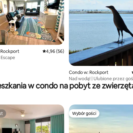
, liczba recenzji: 69
 Rockport
Średnia ocena: 4,96 na 5, liczba recenzji: 56
4,96 (56)
 Escape
Condo w: Rockport
Nad wodą! | Ulubione przez gośc
eszkania w condo na pobyt ze zwierzęt
Oszałamiający widok na zatokę
st
Wybór gości
st
Wybór gości