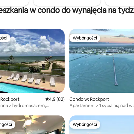
 dla pojazdów użytkowych.
Klimatyzacja!
eszkania w condo do wynajęcia na tydz
ości
Wybór gości
ości
Wybór gości
5, liczba recenzji: 79
 Rockport
Średnia ocena: 4,9 na 5, liczba recenzji: 82
4,9 (82)
Condo w: Rockport
anna z hydromasażem,
Apartament z 1 sypialnią nad w
, romantyzm, kuchnia, molo
widoki na Laguna Reef Bay!
 gości
Wybór gości
arniejsze z kategorii Wybór gości
Wybór gości