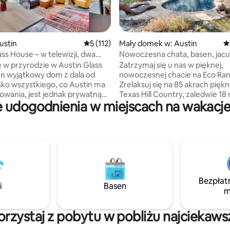
, liczba recenzji: 739
ustin
Średnia ocena: 5 na 5, liczba recenzji: 112
5 (112)
Mały domek w: Austin
Ś
ass House – w telewizji, dwa
Nowoczesna chata, basen, jacu
okument
i emusy!
ę w przyrodzie w Austin Glass
Zatrzymaj się u nas w pięknej,
n wyjątkowy dom z dala od
nowoczesnej chacie na Eco Ran
sko wszystkiego, co Austin ma
Zrelaksuj się na 85 akrach pięk
owania, jest jednak prywatną
Texas Hill Country, zaledwie 18 
 udogodnienia w miejscach na wakacje
 Ta zielona posiadłość położona
centrum Austin. Ta prywatna
bliżu zasilanego źródłem
nowoczesna chata oferuje 350
a i otoczonego drzewami pasa
kwadratowych z łóżkiem typu 
tóry oferuje dostęp do piękna
pełną kuchnią, pełną łazienką i
try. Występuje w filmie Abilene
przestrzenią mieszkalną. Korzy
Jedyny w swoim rodzaju Austin
wspólnego basenu, spaceruj p
se, który można było zobaczyć
okolicznych szlakach, graj w dis
rogramach telewizji HGTV, to
odwiedź sezonowy sad oraz koz
Bezpłat
iejsce dla par szukających
emu i wędrujące jelenie. Cicha
i
Basen
m
znego wypoczynku lub dla
i otoczona przyrodą, a jednocz
re potrzebują relaksu.
blisko restauracji, muzyki i noc
Austin.
korzystaj z pobytu w pobliżu najciekaws