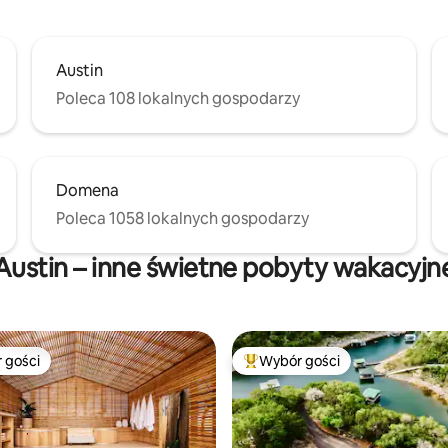
Austin
Poleca 108 lokalnych gospodarzy
Domena
Poleca 1058 lokalnych gospodarzy
Austin – inne świetne pobyty wakacyjn
 gości
Wybór gości
arniejsze z kategorii Wybór gości
Najpopularniejsze z kategorii 