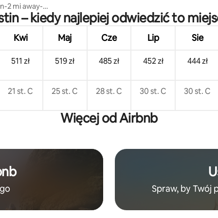
-2 mi away-
tin – kiedy najlepiej odwiedzić to miej
Restaurants-1 min away
Kwi
Maj
Cze
Lip
Sie
511 zł
519 zł
485 zł
452 zł
444 zł
21 st. C
25 st. C
28 st. C
30 st. C
30 st. C
Więcej od Airbnb
bnb
U
ego
Spraw, by Twój 