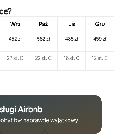
sce?
Wrz
Paź
Lis
Gru
452 zł
582 zł
485 zł
459 zł
27 st. C
22 st. C
16 st. C
12 st. C
sługi Airbnb
pobyt był naprawdę wyjątkowy