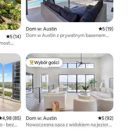
Dom w: Austin
Średnia ocena: 5 na
5 (19)
Dom w Austin z prywatnym basenem
Średnia ocena: 5 na 5, liczba recenzji: 14
5 (14)
i spa
omost
Wybór gości
Wybór gości
Najpopularniejsze z kategorii Wybór gości
Średnia ocena: 4,98 na 5, liczba recenzji: 85
4,98 (85)
Dom w: Austin
Średnia ocena: 5 na 
5 (92)
o - bez
Nowoczesna oaza z widokiem na jezioro:
taras + grill