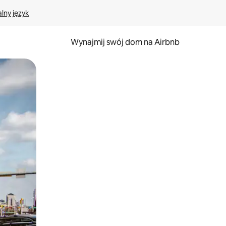
lny język
Wynajmij swój dom na Airbnb
e za pomocą gestów dotykowych lub przesuwania.