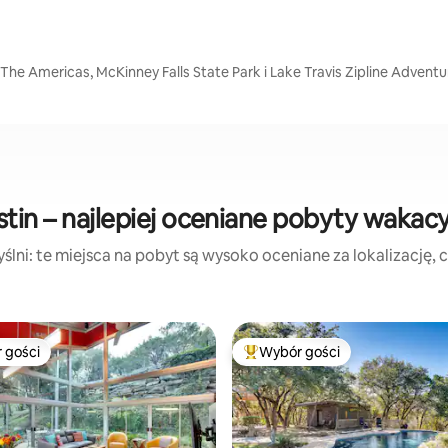
f The Americas, McKinney Falls State Park i Lake Travis Zipline Adventu
tin – najlepiej oceniane pobyty wakac
lni: te miejsca na pobyt są wysoko oceniane za lokalizację, cz
 gości
Wybór gości
arniejsze z kategorii Wybór gości
Najpopularniejsze z kategorii 