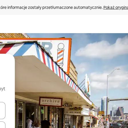
tóre informacje zostały przetłumaczone automatycznie. 
Pokaż orygina
byt
o nich za pomocą klawiszy strzałek w górę i w dół lub przeglądać j