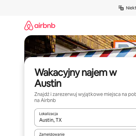
Przejdź
Niek
do
treści
Wakacyjny najem w
Austin
Znajdź i zarezerwuj wyjątkowe miejsca na po
na Airbnb
Lokalizacja
Gdy wyniki będą dostępne, możesz poruszać się p
Zameldowanie