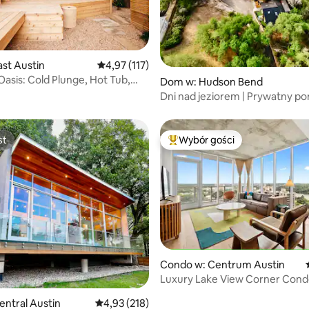
, liczba recenzji: 400
st Austin
Średnia ocena: 4,97 na 5, liczba recenzji: 117
4,97 (117)
Oasis: Cold Plunge, Hot Tub,
Dom w: Hudson Bend
team
Dni nad jeziorem | Prywatny p
+ SUP + kajak
st
Wybór gości
st
Najpopularniejsze z kategorii 
 liczba recenzji: 283
Condo w: Centrum Austin
Luxury Lake View Corner Cond
opłat Airbnb
ntral Austin
Średnia ocena: 4,93 na 5, liczba recenzji: 218
4,93 (218)