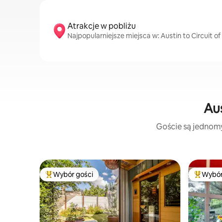
Atrakcje w pobliżu
Najpopularniejsze miejsca w: Austin to Circuit o
Aus
Goście są jednomyś
Wybór gości
Wybór
Najpopularniejsze z kategorii Wybór gości
Najpopul