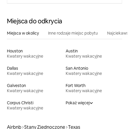
Miejsca do odkrycia
Miejsca w okolicy
Inne rodzaje miejsc pobytu
Najciekawsz
Houston
Austin
Kwatery wakacyjne
Kwatery wakacyjne
Dallas
San Antonio
Kwatery wakacyjne
Kwatery wakacyjne
Galveston
Fort Worth
Kwatery wakacyjne
Kwatery wakacyjne
Corpus Christi
Pokaż więcej
Kwatery wakacyjne
Airbnb
Stany Zjednoczone
Texas