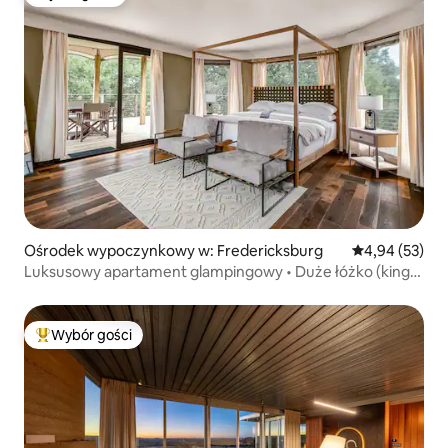
Wybór gości
Ośrodek wypoczynkowy w: Fredericksburg
Średnia ocena:
4,94 (53)
Luksusowy apartament glampingowy • Duże łóżko (king)
+ wysuwane łóżko
Wybór gości
Najpopularniejsze z kategorii Wybór gości