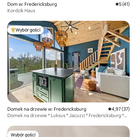
Dom w: Fredericksburg
Średnia oce
5 (41)
Kordzik Haus
Wybór gości
Najpopularniejsze z kategorii Wybór gości
Domek na drzewie w: Fredericksburg
Średnia ocena:
4,97 (37)
Domek na drzewie * Luksus * Jacuzzi * Fredericksburg *
EV * BBQ
Wybór gości