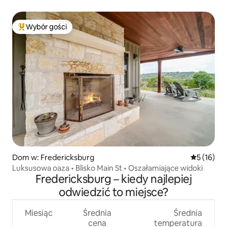
Wybór gości
Najpopularniejsze z kategorii Wybór gości
Dom w: Fredericksburg
Średnia oce
5 (16)
Luksusowa oaza • Blisko Main St • Oszałamiające widoki
Fredericksburg – kiedy najlepiej
odwiedzić to miejsce?
Miesiąc
Średnia
Średnia
cena
temperatura