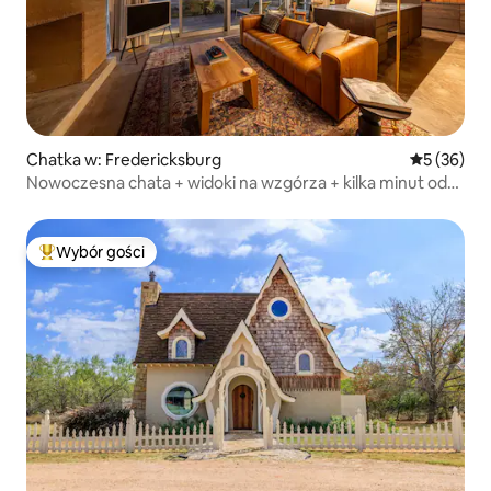
Chatka w: Fredericksburg
Średnia oce
5 (36)
Nowoczesna chata + widoki na wzgórza + kilka minut od
głównej ulicy
Wybór gości
Najpopularniejsze z kategorii Wybór gości