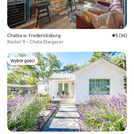
Chatka w: Fredericksburg
Średnia oce
5 (34)
Rockin' R – Chata Stargazer
Wybór gości
Wybór gości