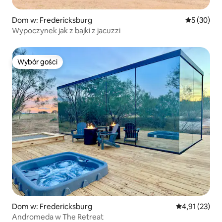
Dom w: Fredericksburg
Średnia oce
5 (30)
Wypoczynek jak z bajki z jacuzzi
Wybór gości
Wybór gości
Dom w: Fredericksburg
Średnia ocena:
4,91 (23)
Andromeda w The Retreat