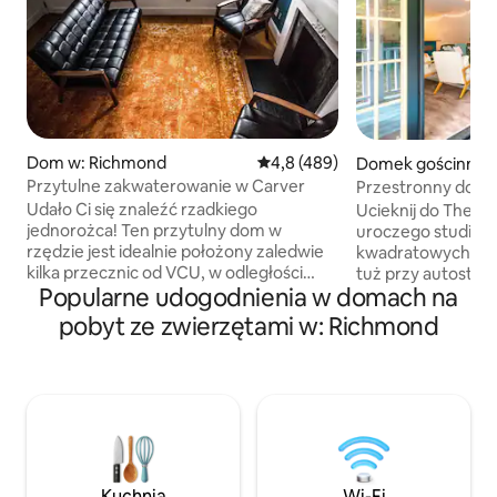
Dom w: Richmond
Średnia ocena: 4,8 na 5, liczba 
4,8 (489)
Domek gościnny w
nd
Przytulne zakwaterowanie w Carver
Przestronny domek
przyjazny zwierzę
Udało Ci się znaleźć rzadkiego
Ucieknij do The Bo
jednorożca! Ten przytulny dom w
uroczego studia o
rzędzie jest idealnie położony zaledwie
kwadratowych, d
kilka przecznic od VCU, w odległości
tuż przy autostra
Popularne udogodnienia w domach na
krótkiego spaceru od Fan, Jackson Ward
kilka minut od ce
i centrum miasta. Znajduje się on
prywatnym „rezerw
pobyt ze zwierzętami w: Richmond
również niecałe 3 km od "Richmond 's
to idealne miejsce 
Playground": Scott' s Addition. Ten dom
regenerację sił. Wewnątrz znajdziesz
o powierzchni 540 metrów
wygodne łóżko typu
kwadratowych jest wypełniony
kuchenny (bez ku
akcentami z połowy wieku, lokalną
salonie znajduje si
sztuką, granitowymi blatami,
telewizor, idealny
urządzeniami ze stali nierdzewnej i
dniu zwiedzania. Ciesz się kawą na
sosnowymi podłogami. Znajdziesz tu
prywatnym tarasie
Kuchnia
Wi-Fi