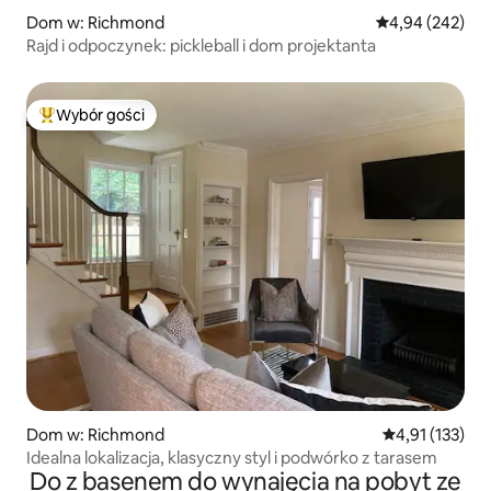
Dom w: Richmond
Średnia ocena: 
4,94 (242)
Rajd i odpoczynek: pickleball i dom projektanta
Wybór gości
Najpopularniejsze z kategorii Wybór gości
Dom w: Richmond
Średnia ocena: 
4,91 (133)
Idealna lokalizacja, klasyczny styl i podwórko z tarasem
Do z basenem do wynajęcia na pobyt ze