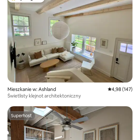
Najpopularniejsze z kategorii Wybór gości
Mieszkanie w: Ashland
Średnia ocena: 
4,98 (147)
Świetlisty klejnot architektoniczny
Superhost
Superhost