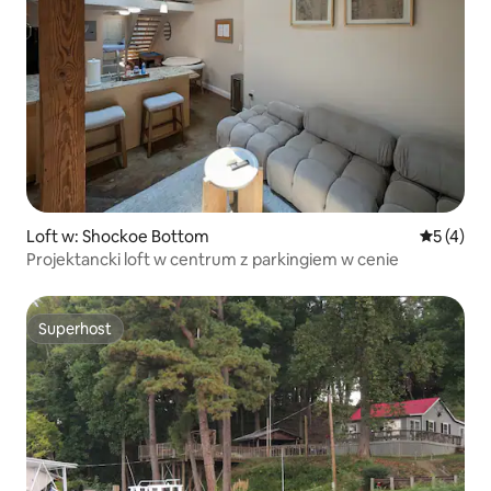
Loft w: Shockoe Bottom
Średnia oc
5 (4)
Projektancki loft w centrum z parkingiem w cenie
Superhost
Superhost