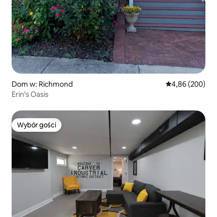
Dom w: Richmond
Średnia ocena: 4
4,86 (200)
Erin's Oasis
Wybór gości
Wybór gości