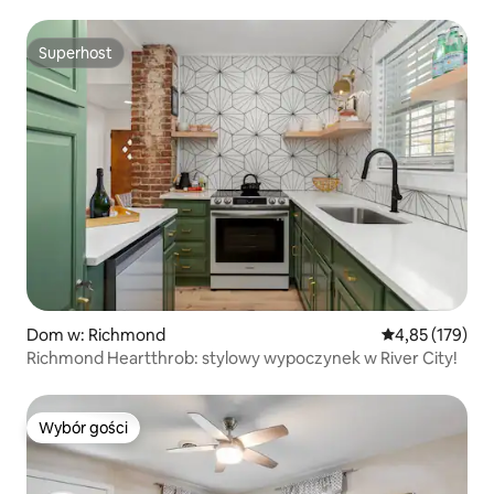
95
Superhost
Superhost
Dom w: Richmond
Średnia ocena: 
4,85 (179)
Richmond Heartthrob: stylowy wypoczynek w River City!
Wybór gości
Wybór gości