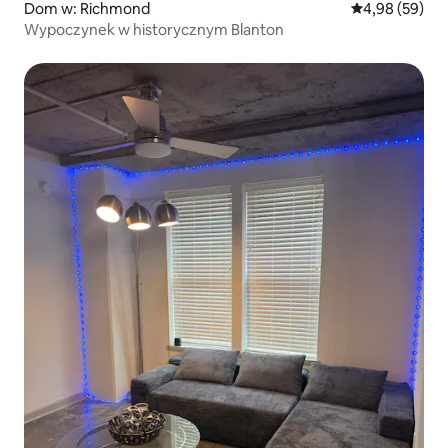
Dom w: Richmond
Średnia ocena:
4,98 (59)
Wypoczynek w historycznym Blanton