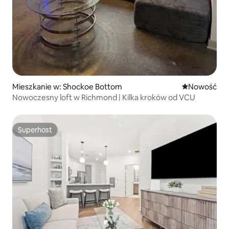
Mieszkanie w: Shockoe Bottom
Nowe miejsc
Nowość
Nowoczesny loft w Richmond | Kilka kroków od VCU
Superhost
Superhost