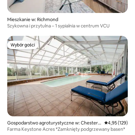
Mieszkanie w: Richmond
Szykowna i przytulna – 1 sypialnia w centrum VCU
Wybór gości
Wybór gości
Gospodarstwo agroturystyczne w: Chesterfi
Średnia ocena: 
4,95 (129)
eld
Farma Keystone Acres *Zamknięty podgrzewany basen*