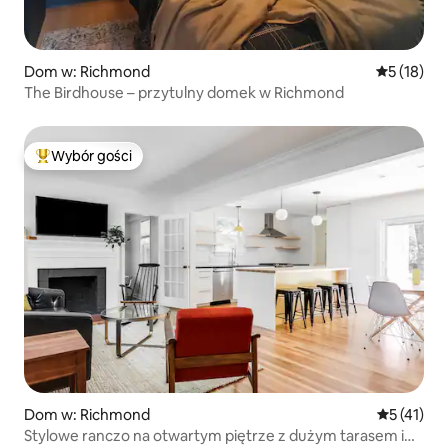
Dom w: Richmond
Średnia oce
5 (18)
The Birdhouse – przytulny domek w Richmond
Wybór gości
Najpopularniejsze z kategorii Wybór gości
Dom w: Richmond
Średnia oce
5 (41)
Stylowe ranczo na otwartym piętrze z dużym tarasem i