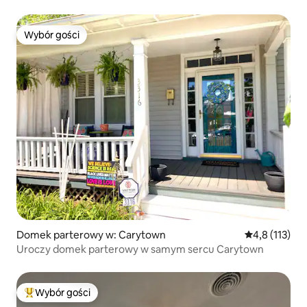
ogrodem
Wybór gości
Wybór gości
Domek parterowy w: Carytown
Średnia ocena:
4,8 (113)
Uroczy domek parterowy w samym sercu Carytown
Wybór gości
Najpopularniejsze z kategorii Wybór gości