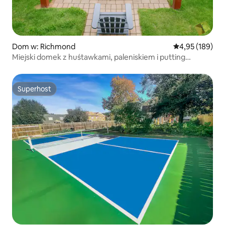
Dom w: Richmond
Średnia ocena: 
4,95 (189)
Miejski domek z huśtawkami, paleniskiem i putting
greenem
Superhost
Superhost