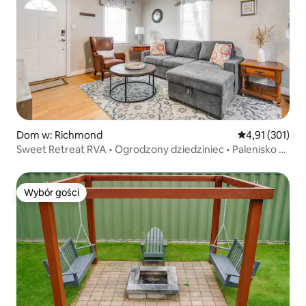
Dom w: Richmond
Średnia ocena: 
4,91 (301)
Sweet Retreat RVA • Ogrodzony dziedziniec • Palenisko •
P
Wybór gości
Wybór gości