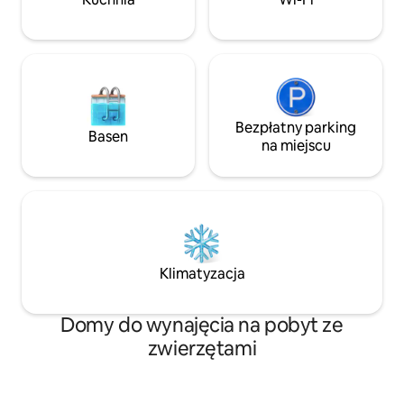
wszystko, czego potrzebujesz do
przyrodzie przed
gotowania i prania. Możesz też
miejsce dla miłoś
zaparkować bezpłatnie dzięki naszej
STR2024-00002
wejściówce na parking na ulicy. Witamy
Twoje dobrze wyszkolone zwierzaki!
Bezpłatny parking
Basen
na miejscu
Klimatyzacja
Domy do wynajęcia na pobyt ze
zwierzętami