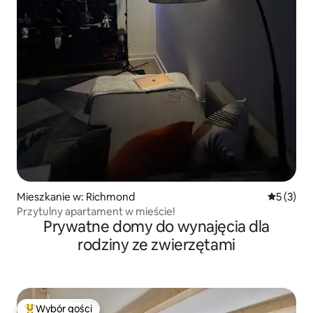
Mieszkanie w: Richmond
Średnia oc
5 (3)
Przytulny apartament w mieście!
Prywatne domy do wynajęcia dla
rodziny ze zwierzętami
Wybór gości