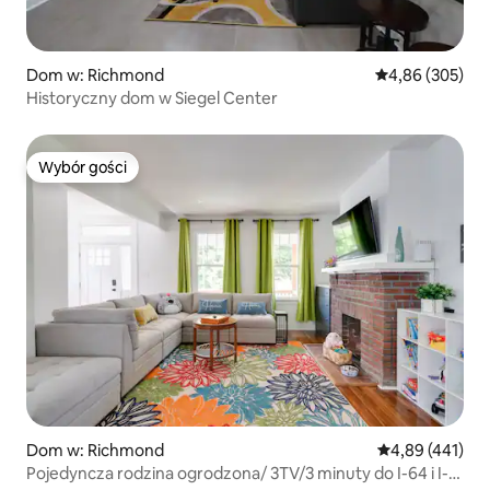
Dom w: Richmond
Średnia ocena: 
4,86 (305)
Historyczny dom w Siegel Center
Wybór gości
Wybór gości
Dom w: Richmond
Średnia ocena: 
4,89 (441)
Pojedyncza rodzina️ ogrodzona/ 3TV/3 minuty do I-64 i I-