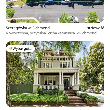
Szeregówka w: Richmond
Nowe miejsc
Nowość
Nowoczesna, przytulna i cicha kamienica w Richmond
(Wirginia, USA)
Wybór gości
Najpopularniejsze z kategorii Wybór gości