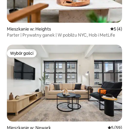
Mieszkanie w: Heights
Średnia oc
5 (4)
Parter | Prywatny ganek | W pobliżu NYC, Hob i MetLife
Wybór gości
Wybór gości
Mieszkanie w: Newark
Średnia oce
5 (59)