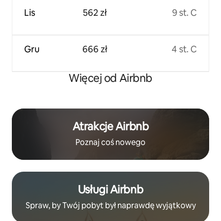
Lis
562 zł
9 st. C
Gru
666 zł
4 st. C
Więcej od Airbnb
Atrakcje Airbnb
Poznaj coś nowego
Usługi Airbnb
Spraw, by Twój pobyt był naprawdę wyjątkowy