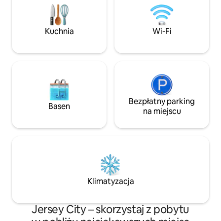
samochód! Przejdź 2 przecznice, aby
kupić artykuły spożywcze, pizzę, wypieki
i kawę w jednym z czterech rodzinnych
Kuchnia
Wi-Fi
sklepów. Bary i restauracje w promieniu
pięciu przecznic. Liberty State Park
(widok na nabrzeże i Statue of Liberty):
ok. 2 km.
Bezpłatny parking
Basen
na miejscu
Klimatyzacja
Jersey City – skorzystaj z pobytu