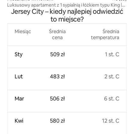
Luksusowy apartament z 1 sypialnią i łóżkiem typu King |
Jersey City – kiedy najlepiej odwiedzić
25 minut od Nowego Jorku| Spacer do Penn & Prud
to miejsce?
Miesiąc
Średnia
Średnia
cena
temperatura
Sty
509 zł
1 st. C
Lut
483 zł
2 st. C
Mar
506 zł
6 st. C
Kwi
580 zł
12 st. C