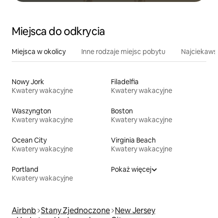
Miejsca do odkrycia
Miejsca w okolicy
Inne rodzaje miejsc pobytu
Najciekawsz
Nowy Jork
Filadelfia
Kwatery wakacyjne
Kwatery wakacyjne
Waszyngton
Boston
Kwatery wakacyjne
Kwatery wakacyjne
Ocean City
Virginia Beach
Kwatery wakacyjne
Kwatery wakacyjne
Portland
Pokaż więcej
Kwatery wakacyjne
Airbnb
Stany Zjednoczone
New Jersey