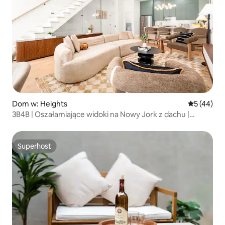
Dom w: Heights
Średnia oce
5 (44)
3B4B | Oszałamiające widoki na Nowy Jork z dachu |
15 minut do Nowego Jorku!
Superhost
Superhost