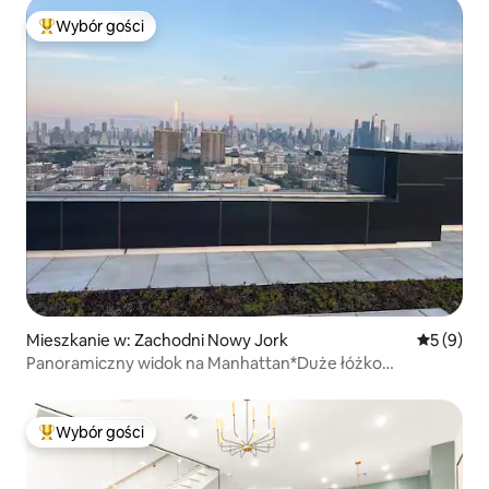
Wybór gości
Najpopularniejsze z kategorii Wybór gości
Mieszkanie w: Zachodni Nowy Jork
Średnia oc
5 (9)
Panoramiczny widok na Manhattan*Duże łóżko
(king)*Parking*
Wybór gości
Najpopularniejsze z kategorii Wybór gości