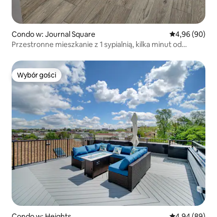
Condo w: Journal Square
Średnia ocena:
4,96 (90)
Przestronne mieszkanie z 1 sypialnią, kilka minut od
Nowego Jorku + bezpłatny parking
Wybór gości
Wybór gości
Condo w: Heights
Średnia ocena:
4,94 (89)