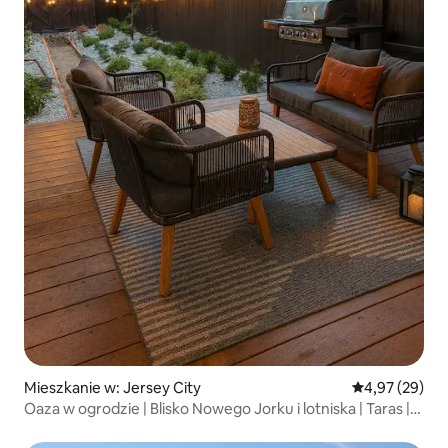
Mieszkanie w: Jersey City
Średnia ocena:
4,97 (29)
Oaza w ogrodzie | Blisko Nowego Jorku i lotniska | Taras |
Wi-Fi