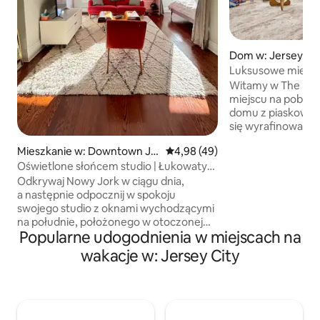
Dom w: Jersey Cit
Luksusowe mieszka
i tarasem na dach
Witamy w The Lex
Nowego Jorku + lo
miejscu na pobyt
domu z piaskowca,
się wyrafinowan
wykonania. Ciesz s
Mieszkanie w: Downtown Je
Średnia ocena: 4,98 na 5, liczba
4,98 (49)
metrowymi sufitami
rsey City
Oświetlone słońcem studio | Łukowaty
naturalnego światł
kącik do spania | 18 minut do Nowego
marmurową kuchn
Odkrywaj Nowy Jork w ciągu dnia,
Jorku
Przestronny, elega
a następnie odpocznij w spokoju
zaprojektowany z 
swojego studio z oknami wychodzącymi
i stylu. Położony m
na południe, położonego w otoczonej
Popularne udogodnienia w miejscach na
Manhattanu, The L
drzewami dzielnicy w historycznym
połączenie łatweg
centrum Jersey City. Rozkoszuj się
wakacje w: Jersey City
z spokojnym, ele
naturalnym światłem lub zasuń zasłony
wypoczynek w Now
zaciemniające i przejdź w hibernację
dla rodzin, profesj
w przytulnym kąciku do spania. Ach…
krótkich pobytów.
Krótka podróż pociągiem PATH na
Manhattan + dostęp do MetLife. Porzuć