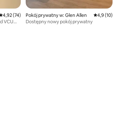
Średnia ocena: 4,92 na 5, liczba recenzji: 74
4,92 (74)
Pokój prywatny w: Glen Allen
Średnia ocena: 4,9 na 
4,9 (10)
ood VCU
Dostępny nowy pokój prywatny