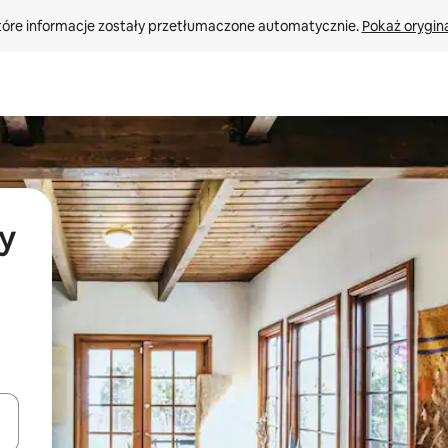
tóre informacje zostały przetłumaczone automatycznie. 
Pokaż orygina
y
o nich za pomocą klawiszy strzałek w górę i w dół lub przeglądać j