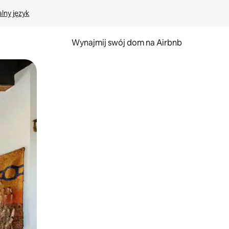
lny język
Wynajmij swój dom na Airbnb
e za pomocą gestów dotykowych lub przesuwania.