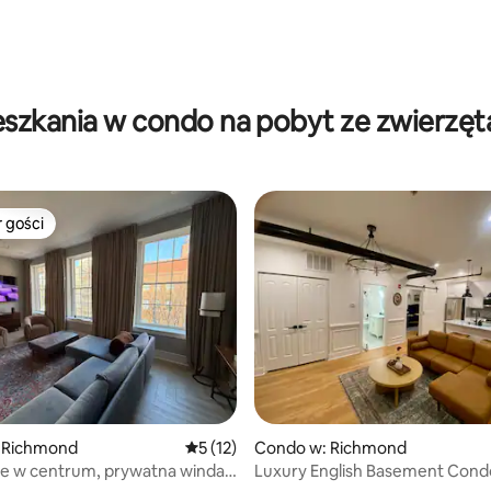
5, liczba recenzji: 74
eszkania w condo na pobyt ze zwierzęt
 gości
arniejsze z kategorii Wybór gości
5, liczba recenzji: 34
 Richmond
Średnia ocena: 5 na 5, liczba recenzji: 12
5 (12)
Condo w: Richmond
ie w centrum, prywatna winda
Luxury English Basement Cond