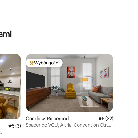
ami
Wybór gości
Najpopularniejsze z kategorii Wybór gości
Condo w: Richmond
Średnia ocena: 5 na
5 (32)
Spacer do VCU, Altria, Convention Ctr,
Średnia ocena: 5 na 5, liczba recenzji: 3
5 (3)
Amphitheater
o