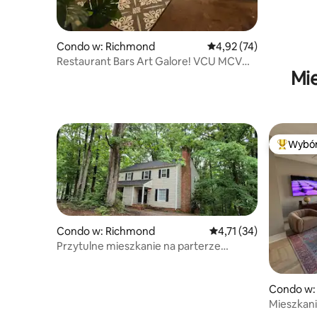
Condo w: Richmond
Średnia ocena: 4,92 na 
4,92 (74)
Restaurant Bars Art Galore! VCU MCV
Mi
Convention Ctr
Wybór
Najpopul
Condo w: Richmond
Średnia ocena: 4,71 na 
4,71 (34)
Przytulne mieszkanie na parterze
z 3 sypialniami i 2 łazienkami, łóżko king
size, krótki dystans do pompy
Condo w:
Mieszkan