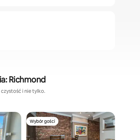
ia: Richmond
zystość i nie tylko.
Wybór gości
Superho
Wybór gości
Superho