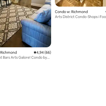
Condo w: Richmond
Arts District Condo-Shops i F
MCV
 Richmond
Średnia ocena: 4,94 na 5, liczba recenzji: 66
4,94 (66)
t Bars Arts Galore! Condo by
 CC