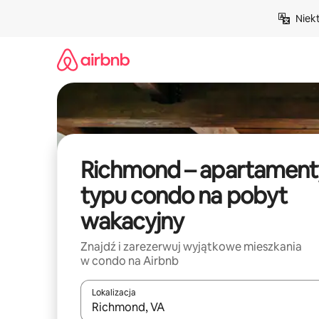
Przejdź
Niek
do
treści
Richmond – apartament
typu condo na pobyt
wakacyjny
Znajdź i zarezerwuj wyjątkowe mieszkania
w condo na Airbnb
Lokalizacja
Gdy wyniki będą dostępne, możesz poruszać się p