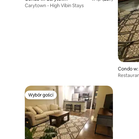
Carytown - High Vibin Stays
Condo w:
Restauran
VCU MCV
Wybór gości
Wybór gości