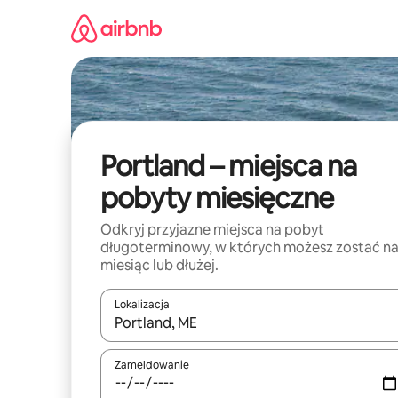
Przejdź
do
treści
Portland – miejsca na
pobyty miesięczne
Odkryj przyjazne miejsca na pobyt
długoterminowy, w których możesz zostać n
miesiąc lub dłużej.
Lokalizacja
Gdy wyniki będą dostępne, możesz poruszać się p
Zameldowanie