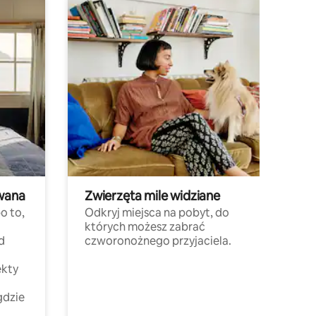
wana
Zwierzęta mile widziane
o to,
Odkryj miejsca na pobyt, do
których możesz zabrać
d
czworonożnego przyjaciela.
ekty
gdzie