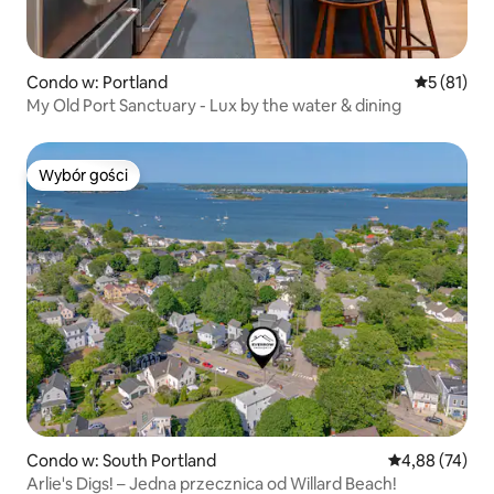
Condo w: Portland
Średnia oce
5 (81)
My Old Port Sanctuary - Lux by the water & dining
Wybór gości
Wybór gości
Condo w: South Portland
Średnia ocena:
4,88 (74)
Arlie's Digs! – Jedna przecznica od Willard Beach!