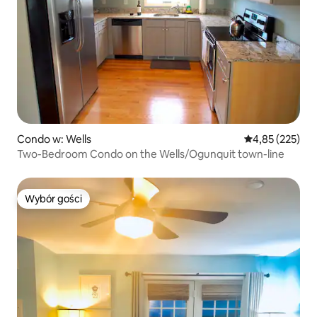
Condo w: Wells
Średnia ocena: 
4,85 (225)
Two-Bedroom Condo on the Wells/Ogunquit town-line
Wybór gości
Wybór gości