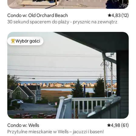
Condo w: Old Orchard Beach
Średnia ocena:
4,83 (12)
30 sekund spacerem do plaży - prysznic na zewnątrz
Wybór gości
Najpopularniejsze z kategorii Wybór gości
Condo w: Wells
Średnia ocena:
4,98 (61)
Przytulne mieszkanie w Wells – jacuzzi i basen!