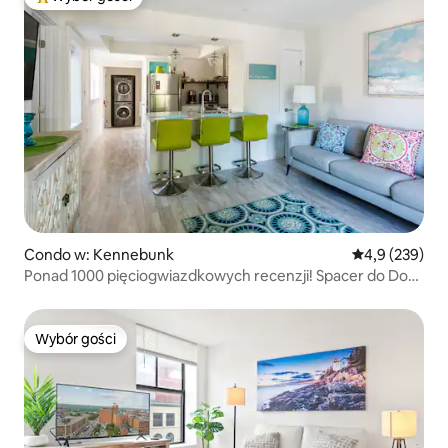
Najpopularniejsze z kategorii Wybór gości
Condo w: Kennebunk
Średnia ocena:
4,9 (239)
Ponad 1000 pięciogwiazdkowych recenzji! Spacer do Dock
Square!
Wybór gości
Wybór gości