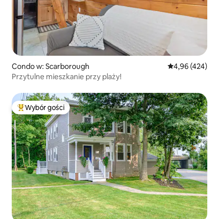
Condo w: Scarborough
Średnia ocena: 
4,96 (424)
Przytulne mieszkanie przy plaży!
Wybór gości
Najpopularniejsze z kategorii Wybór gości