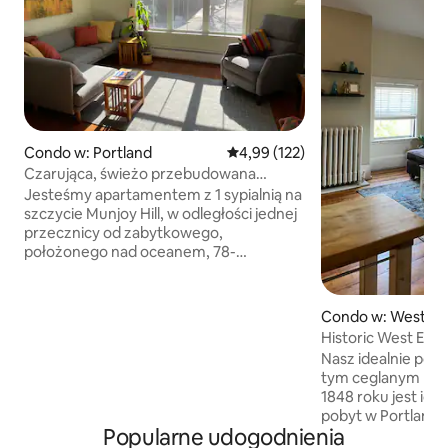
Condo w: Portland
Średnia ocena: 4,99 na 5, liczba 
4,99 (122)
Czarująca, świeżo przebudowana
przestrzeń na szczycie Munjoy Hill.
Jesteśmy apartamentem z 1 sypialnią na
szczycie Munjoy Hill, w odległości jednej
przecznicy od zabytkowego,
położonego nad oceanem, 78-
akrowego Eastern Prom Park, z jego
majestatycznymi domami, wózkami z
wykwintnym jedzeniem, trawiastymi
Condo w: West En
wzgórzami i terenem rekreacyjnym.
Historic West End
Nasze mieszkanie to łatwa, otwarta
to Old Port
Nasz idealnie poł
przestrzeń, odnowiona w 2019 roku, z
tym ceglanym bud
artystycznymi akcentami stworzonymi
1848 roku jest id
przez mojego męża stolarza. Stąd
pobyt w Portland. W pełni odnowione i
możesz wziąć kawę i babeczkę i
Popularne udogodnienia
niezwykle wygodne. Spacer do Old 
wskoczyć na utwardzony chodnik