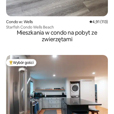
Condo w: Wells
Średnia ocena: 
4,91 (113)
Starfish Condo Wells Beach
Mieszkania w condo na pobyt ze
zwierzętami
Wybór gości
Najpopularniejsze z kategorii Wybór gości