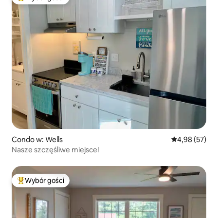
Najpopularniejsze z kategorii Wybór gości
Condo w: Wells
Średnia ocena:
4,98 (57)
Nasze szczęśliwe miejsce!
Wybór gości
Najpopularniejsze z kategorii Wybór gości