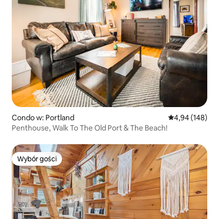
Condo w: Portland
Średnia ocena: 
4,94 (148)
Penthouse, Walk To The Old Port & The Beach!
Wybór gości
Wybór gości