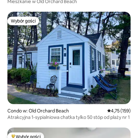
Mieszkanie w Old Orchard Beach
Wybór gości
Wybór gości
Condo w: Old Orchard Beach
Średnia ocena: 
4,75 (159)
Atrakcyjna 1-sypialniowa chatka tylko 50 stóp od plaży nr 1
Wybór gości