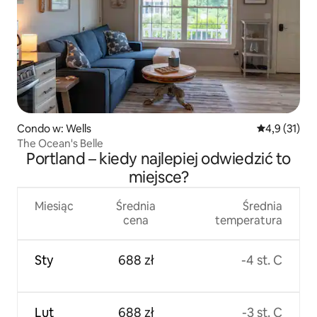
Condo w: Wells
Średnia ocena
4,9 (31)
The Ocean's Belle
Portland – kiedy najlepiej odwiedzić to
miejsce?
Miesiąc
Średnia
Średnia
cena
temperatura
Sty
688 zł
-4 st. C
Lut
688 zł
-3 st. C