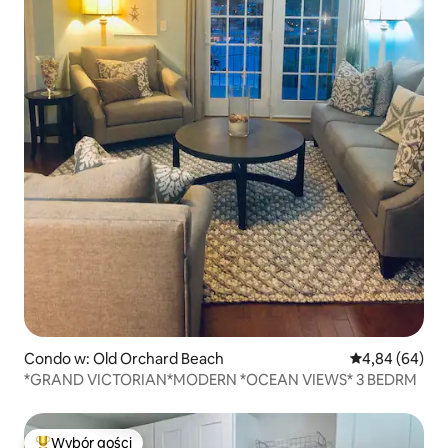
Condo w: Old Orchard Beach
Średnia ocena:
4,84 (64)
*GRAND VICTORIAN*MODERN *OCEAN VIEWS* 3 BEDRM
Wybór gości