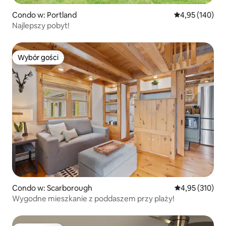
Condo w: Portland
Średnia ocena: 
4,95 (140)
Najlepszy pobyt!
Wybór gości
Wybór gości
Condo w: Scarborough
Średnia ocena: 
4,95 (310)
Wygodne mieszkanie z poddaszem przy plaży!