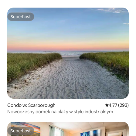
Superhost
Superhost
Condo w: Scarborough
Średnia ocena: 
4,77 (293)
Nowoczesny domek na plaży w stylu industrialnym
Superhost
Superhost