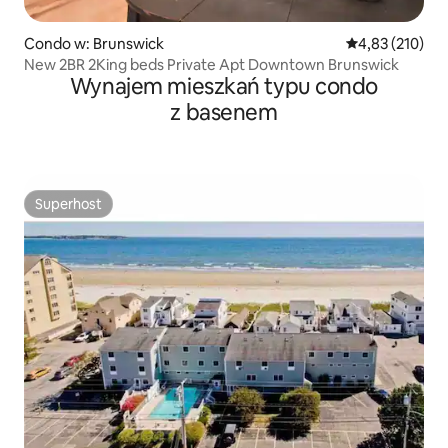
Condo w: Brunswick
Średnia ocena: 
4,83 (210)
New 2BR 2King beds Private Apt Downtown Brunswick
Wynajem mieszkań typu condo
z basenem
Superhost
Superhost