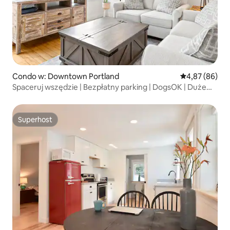
Condo w: Downtown Portland
Średnia ocena:
4,87 (86)
Spaceruj wszędzie | Bezpłatny parking | DogsOK | Duże
łóżko
Superhost
Superhost