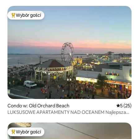
Wybór gości
Najpopularniejsze z kategorii Wybór gości
Condo w: Old Orchard Beach
Średnia oce
5 (25)
LUKSUSOWE APARTAMENTY NAD OCEANEM Najlepsza
lokalizacja na plaży
Wybór gości
Najpopularniejsze z kategorii Wybór gości