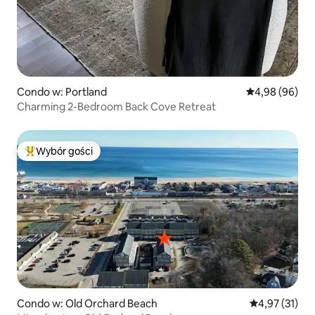
Condo w: Portland
Średnia ocena:
4,98 (96)
Charming 2-Bedroom Back Cove Retreat
Wybór gości
Najpopularniejsze z kategorii Wybór gości
Condo w: Old Orchard Beach
Średnia ocena:
4,97 (31)