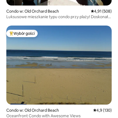
Condo w: Old Orchard Beach
Średnia ocena: 
4,91 (508)
Luksusowe mieszkanie typu condo przy plaży! Doskonała
lokalizacja!
Wybór gości
Najpopularniejsze z kategorii Wybór gości
Condo w: Old Orchard Beach
Średnia ocena:
4,9 (130)
Oceanfront Condo with Awesome Views