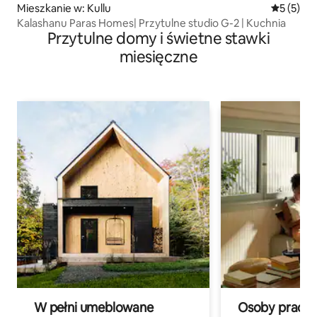
Mieszkanie w: Kullu
Średnia oc
5 (5)
Kalashanu Paras Homes| Przytulne studio G-2 | Kuchnia
Przytulne domy i świetne stawki
miesięczne
W pełni umeblowane
Osoby pracują