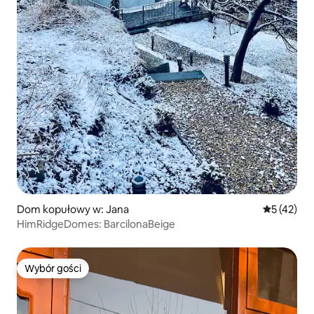
Dom kopułowy w: Jana
Średnia oce
5 (42)
HimRidgeDomes: BarcilonaBeige
Wybór gości
Wybór gości