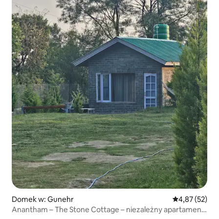
Domek w: Gunehr
Średnia ocena:
4,87 (52)
Anantham – The Stone Cottage – niezależny apartament
z 1 sypialnią