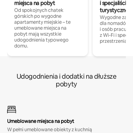
miejsca na pobyt
i specjaliści z
turystycznej
Od spokojnych chatek
górskich po wygodne
Wygodne zakw
apartamenty miejskie – te
dla nomadów 
umeblowane miejsca na
i osób pracując
pobyt mają wszystkie
z Wi-Fi i specja
udogodnienia typowego
przestrzenią do
domu.
Udogodnienia i dodatki na dłuższe
pobyty
Umeblowane miejsca na pobyt
W pełni umeblowane obiekty z kuchnią