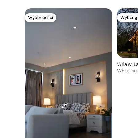
Wybór gości
Wybór g
Wybór gości
Wybór g
Willa w: L
Whistling 
w sadzie 