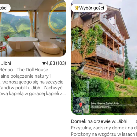
ości
Wybór gości
ości
Najpopularniejsze z kategorii 
, liczba recenzji: 113
 Jibhi
Średnia ocena: 4,83 na 5, liczba recenzji: 103
4,83 (103)
 Rénao - The Doll House
ealne połączenie natury i
 wznoszącego się na szczycie
andi w pobliżu Jibhi. Zachwyć
ową kąpielą w gorącej kąpieli z
, podziwiając zapierające dech
ch widoki bezpośrednio z
łożone z dala od hałasu
 i ruchu ulicznego, jedyne
Domek na drzewie w: Jibhi
które napotkasz, to melodyjne
Przytulny, zaciszny domek na 
e ptaków. Dzięki szklanej chacie
Lushal z oszałamiającym widok
Położony na wzgórzu w lasach 
wet zobaczyć latającą