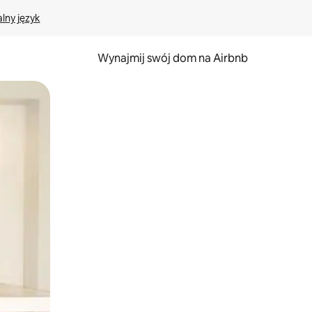
lny język
Wynajmij swój dom na Airbnb
e za pomocą gestów dotykowych lub przesuwania.