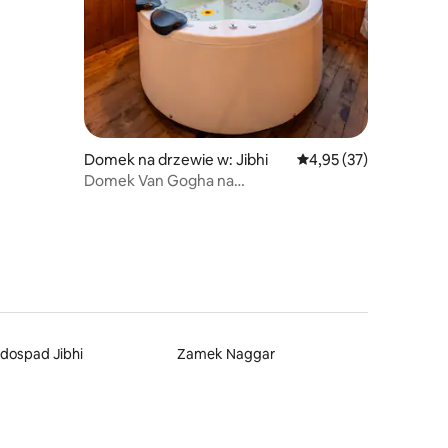
Domek na drzewie w: Jibhi
Średnia ocena: 4,95 na 
4,95 (37)
Domek Van Gogha na
drzewie|Jacuzzi|Ognisko|Gwieździste
noce
dospad Jibhi
Zamek Naggar