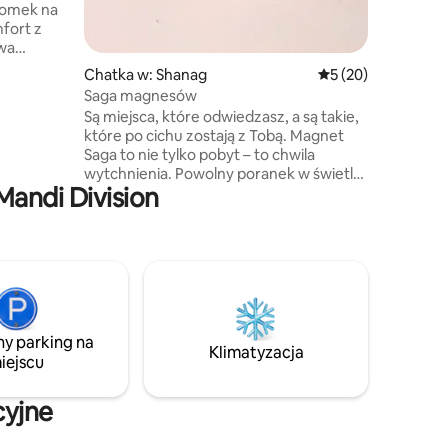
 domek na
fort z
wa
przerwane
Chatka w: Shanag
Średnia ocena: 5 na 
5 (20)
ajów.
Saga magnesów
egnie żywe
Są miejsca, które odwiedzasz, a są takie,
i
które po cichu zostają z Tobą. Magnet
Saga to nie tylko pobyt – to chwila
. Ciesz
wytchnienia. Powolny poranek w świetle
ali od
Mandi Division
gór, wieczór spowity ciszą, i chwile, które
ejskiego
wydają się być przeznaczone tylko dla
 na
Ciebie. Ten autentyczny drewniany
idokami
i kamienny domek, zbudowany ręcznie
25 lat temu przez lokalnych
rzemieślników, położony jest
w spokojnej, leśnej okolicy i oferuje
idealny wypoczynek w rustykalnym stylu.
ny parking na
5–7-minutowa wędrówka zacienionymi
Klimatyzacja
iejscu
ścieżkami prowadzi do tego ukrytego
skarbu.
cyjne