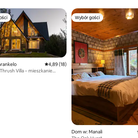
ości
Wybór gości
ości
Wybór gości
arankelo
Średnia ocena: 4,89 na 5, liczba recenzji: 18
4,89 (18)
Thrush Villa – mieszkanie
jabłoniowym
Dom w: Manali