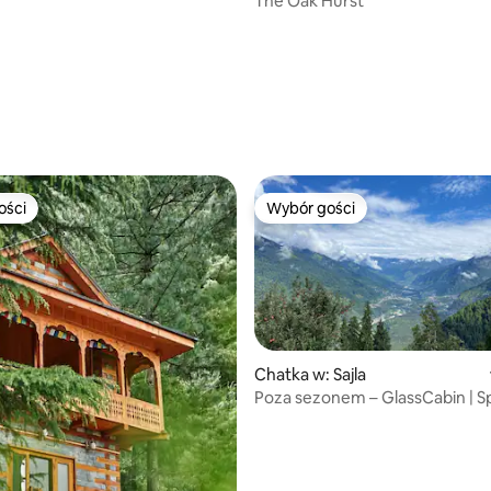
The Oak Hurst
5, liczba recenzji: 69
ości
Wybór gości
ości
Wybór gości
Chatka w: Sajla
Poza sezonem – GlassCabin | S
lesie • Sufit pod gwiazdami • Wi-
5, liczba recenzji: 14