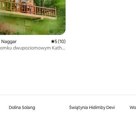
: Naggar
Średnia ocena: 5 na 5, liczba recenzji: 10
5 (10)
domku dwupoziomowym Kath
a Trails Chalet, Manali
Dolina Solang
Świątynia Hidimby Devi
Wo