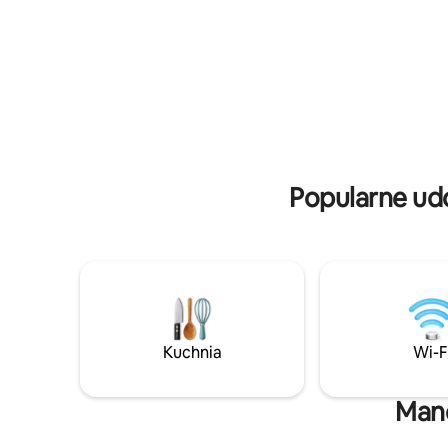
gościnność jest zawsze domowa, ciepła i
wiewiórkę
przyjazna! Wymagany pobyt na
gwiazdę 
minimum 2 noce! Proszę NIE
Odpręż si
rezerwować na 1 noc. WIECZORY
szykowne
KAWALERSKIE SĄ NIEDOZWOLONE 🚫
Popularne udo
Kuchnia
Wi-F
Mand