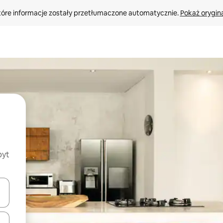
tóre informacje zostały przetłumaczone automatycznie. 
Pokaż orygina
byt
o nich za pomocą klawiszy strzałek w górę i w dół lub przeglądać j