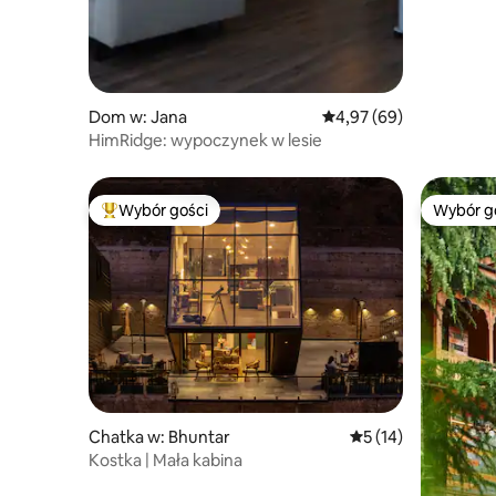
Dom w: Jana
Średnia ocena: 4,97 na 
4,97 (69)
HimRidge: wypoczynek w lesie
Wybór gości
Wybór g
Najpopularniejsze z kategorii Wybór gości
Wybór g
Chatka w: Bhuntar
Średnia ocena: 5 na 
5 (14)
Kostka | Mała kabina