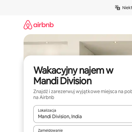
Przejdź
Niek
do
treści
Wakacyjny najem w
Mandi Division
Znajdź i zarezerwuj wyjątkowe miejsca na po
na Airbnb
Lokalizacja
Gdy wyniki będą dostępne, możesz poruszać się p
Zameldowanie