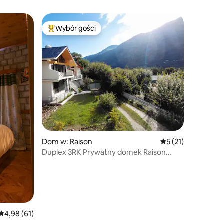
Wybór gości
Najpopularniejsze z kategorii Wybór gości
Dom w: Raison
Średnia ocena: 5 na
5 (21)
Duplex 3RK Prywatny domek Raison
(Manali)
Średnia ocena: 4,98 na 5, liczba recenzji: 61
4,98 (61)