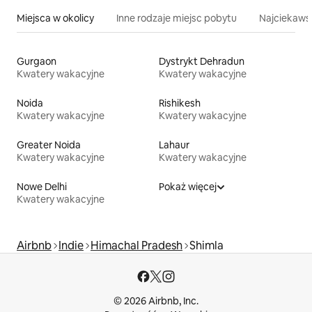
Miejsca w okolicy
Inne rodzaje miejsc pobytu
Najciekawsz
Gurgaon
Dystrykt Dehradun
Kwatery wakacyjne
Kwatery wakacyjne
Noida
Rishikesh
Kwatery wakacyjne
Kwatery wakacyjne
Greater Noida
Lahaur
Kwatery wakacyjne
Kwatery wakacyjne
Nowe Delhi
Pokaż więcej
Kwatery wakacyjne
Airbnb
Indie
Himachal Pradesh
Shimla
© 2026 Airbnb, Inc.