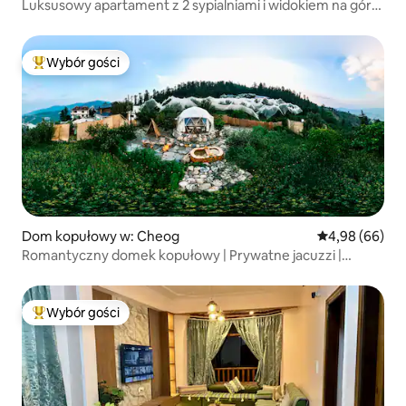
Luksusowy apartament z 2 sypialniami i widokiem na góry
w Naldehra, dolina Aurmah
Wybór gości
Najpopularniejsze z kategorii Wybór gości
Dom kopułowy w: Cheog
Średnia ocena:
4,98 (66)
Romantyczny domek kopułowy | Prywatne jacuzzi |
Glamoreo
Wybór gości
Najpopularniejsze z kategorii Wybór gości