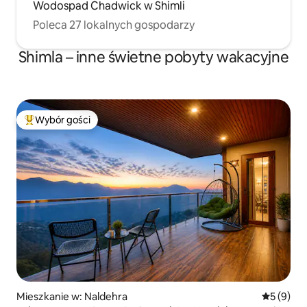
Wodospad Chadwick w Shimli
Poleca 27 lokalnych gospodarzy
Shimla – inne świetne pobyty wakacyjne
Wybór gości
Najpopularniejsze z kategorii Wybór gości
Mieszkanie w: Naldehra
Średnia oc
5 (9)