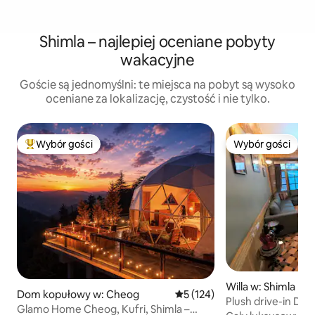
Shimla – najlepiej oceniane pobyty
wakacyjne
Goście są jednomyślni: te miejsca na pobyt są wysoko
oceniane za lokalizację, czystość i nie tylko.
Wybór gości
Wybór gości
Najpopularniejsze z kategorii Wybór gości
Wybór gości
Willa w: Shimla
Dom kopułowy w: Cheog
Średnia ocena: 5 na 5, liczba 
5 (124)
Plush drive-in Dow
Glamo Home Cheog, Kufri, Shimla –
Kalawati Homes