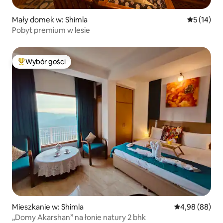
Mały domek w: Shimla
Średnia oce
5 (14)
Pobyt premium w lesie
Wybór gości
Najpopularniejsze z kategorii Wybór gości
Mieszkanie w: Shimla
Średnia ocena:
4,98 (88)
„Domy Akarshan” na łonie natury 2 bhk