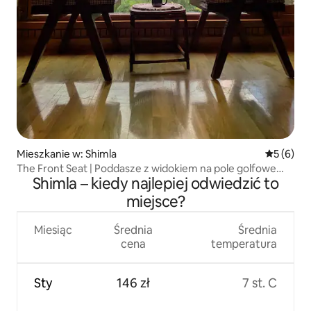
Mieszkanie w: Shimla
Średnia oc
5 (6)
The Front Seat | Poddasze z widokiem na pole golfowe
Shimla – kiedy najlepiej odwiedzić to
w Annadale
miejsce?
Miesiąc
Średnia
Średnia
cena
temperatura
Sty
146 zł
7 st. C