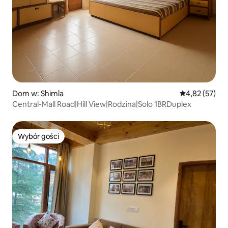
Dom w: Shimla
Średnia ocena:
4,82 (57)
Central-Mall Road|Hill View|Rodzina|Solo 1BRDuplex
Wybór gości
Wybór gości