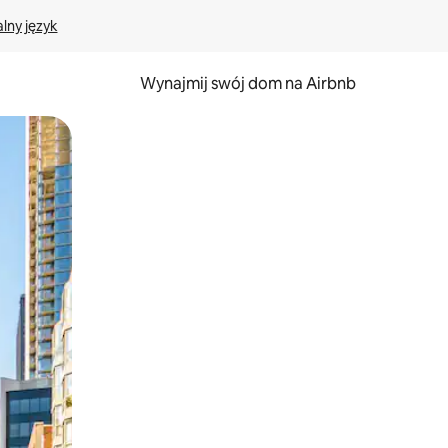
lny język
Wynajmij swój dom na Airbnb
e za pomocą gestów dotykowych lub przesuwania.