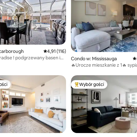
, liczba recenzji: 185
carborough
Średnia ocena: 4,91 na 5, liczba recenzji: 116
4,91 (116)
radise ! podgrzewany basen i
Condo w: Mississauga
Śr
🔥Urocze mieszkanie z 1🔥 sypia
w kondominium w pobliżu Squa
ości
Wybór gości
ości
Najpopularniejsze z kategorii 