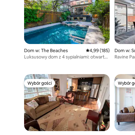
Dom w: The Beaches
Średnia ocena: 4,99 na 5
4,99 (185)
Dom w: S
Luksusowy dom z 4 sypialniami: otwarty
Ravine Pa
przez 365 dni podgrzewany basen
jacuzzi!
i jacuzzi
Wybór gości
Wybór g
Wybór gości
Wybór g