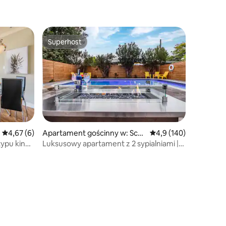
Superhost
Superhost
Średnia ocena: 4,67 na 5, liczba recenzji: 6
4,67 (6)
Apartament gościnny w: Scar
Średnia ocena: 4,9 na 5
4,9 (140)
borough
ypu king/
Luksusowy apartament z 2 sypialniami |
Marmurowy basen | Gry | Palenisko