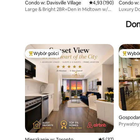
Condo w: Davisville Village
Średnia ocena: 4,93 na 5
4,93 (190)
Condo w:
o
Large & Bright 2BR+Den in Midtown w/
Luxury D
Free Parking
Tower Vi
Dom
Wybór gości
Wybór
Najpopularniejsze z kategorii Wybór gości
Najpopul
Gospodar
zne w: Ux
Prywatny l
projektor
Mieszkanie w: Toronto
Średnia ocena: 5 na 
5 (37)