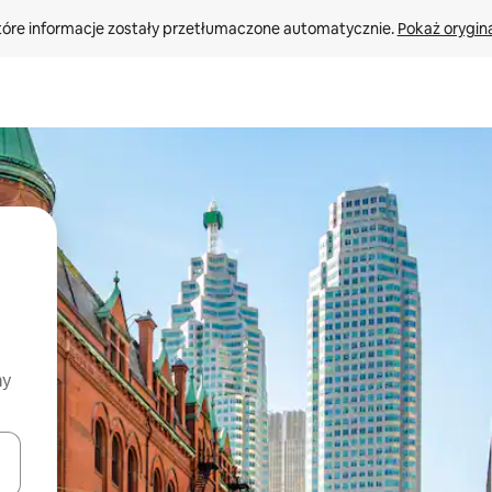
tóre informacje zostały przetłumaczone automatycznie. 
Pokaż orygina
my
o nich za pomocą klawiszy strzałek w górę i w dół lub przeglądać j