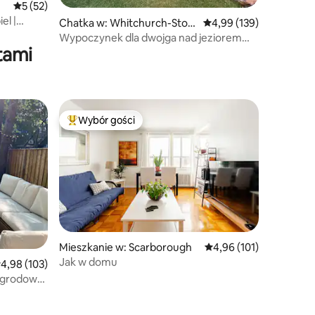
Średnia ocena: 5 na 5, liczba recenzji: 52
5 (52)
el |
Chatka w: Whitchurch-Stou
Średnia ocena: 4,99 na 5
4,99 (139)
ffville
Wypoczynek dla dwojga nad jeziorem
tami
Musselman's
Wybór gości
Wybór gości
Najpopularniejsze z kategorii Wybór gości
Mieszkanie w: Scarborough
Średnia ocena: 4,96 na 5
4,96 (101)
Jak w domu
rednia ocena: 4,98 na 5, liczba recenzji: 103
4,98 (103)
ogrodowa,