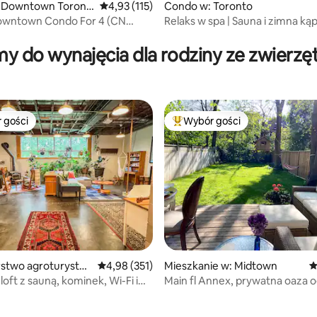
, liczba recenzji: 190
 Downtown Toront
Średnia ocena: 4,93 na 5, liczba recenzji: 115
4,93 (115)
Condo w: Toronto
owntown Condo For 4 (CN
Relaks w spa | Sauna i zimna kąpi
ews)
Metro do DT
y do wynajęcia dla rodziny ze zwierzę
 gości
Wybór gości
arniejsze z kategorii Wybór gości
Najpopularniejsze z kategorii 
stwo agroturystyc
Średnia ocena: 4,98 na 5, liczba recenzji: 351
4,98 (351)
Mieszkanie w: Midtown
Ś
bridge
oft z sauną, kominek, Wi-Fi i
Main fl Annex, prywatna oaza 
psy powitalne!
5, liczba recenzji: 37