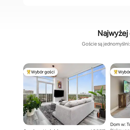
Najwyżej 
Goście są jednomyślni:
Wybór gości
Wybór
Najpopularniejsze z kategorii Wybór gości
Najpopul
Dom w: T