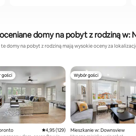
oceniane domy na pobyt z rodziną w: 
 te domy na pobyt z rodziną mają wysokie oceny za lokalizację,
 gości
Wybór gości
arniejsze z kategorii Wybór gości
Wybór gości
oronto
Średnia ocena: 4,95 na 5, liczba recenzji: 129
4,95 (129)
Mieszkanie w: Downsview