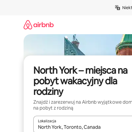
Przejdź
Niek
do
treści
North York – miejsca na
pobyt wakacyjny dla
rodziny
Znajdź i zarezerwuj na Airbnb wyjątkowe do
na pobyt z rodziną
Lokalizacja
Gdy wyniki będą dostępne, możesz poruszać się p