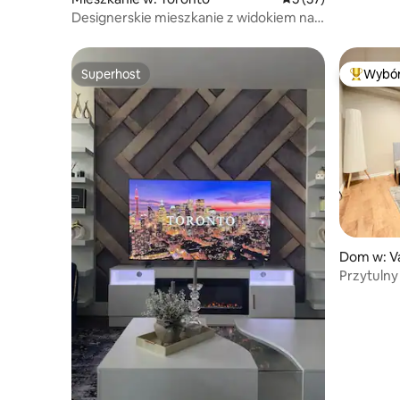
Designerskie mieszkanie z widokiem na
zachód słońca | 4 osoby | bezpłatny
parking
Superhost
Wybór
Superhost
Najpopul
Dom w: V
Przytuln
w piwnicy