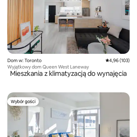
Dom w: Toronto
Średnia ocena: 
4,96 (103)
Wyjątkowy dom Queen West Laneway
Mieszkania z klimatyzacją do wynajęcia
Wybór gości
Wybór gości