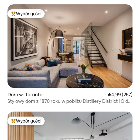
Wybór gości
Najpopularniejsze z kategorii Wybór gości
Dom w: Toronto
Średnia ocena: 
4,99 (257)
Stylowy dom z 1870 roku w pobliżu Distillery District i Old
Toronto
Wybór gości
Najpopularniejsze z kategorii Wybór gości