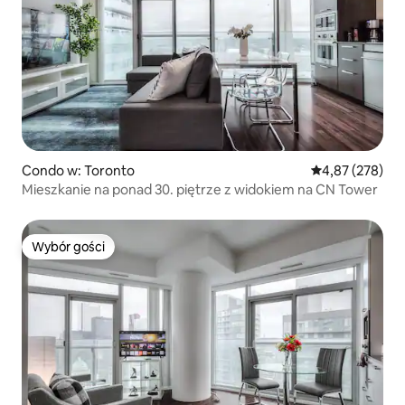
Condo w: Toronto
Średnia ocena: 
4,87 (278)
Mieszkanie na ponad 30. piętrze z widokiem na CN Tower
Wybór gości
Wybór gości