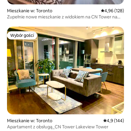
Mieszkanie w: Toronto
Średnia ocena: 
4,96 (128)
Zupełnie nowe mieszkanie z widokiem na CN Tower na
ponad 35 piętrze
Wybór gości
Wybór gości
Mieszkanie w: Toronto
Średnia ocena:
4,9 (144)
Apartament z obsługą_CN Tower Lakeview Tower