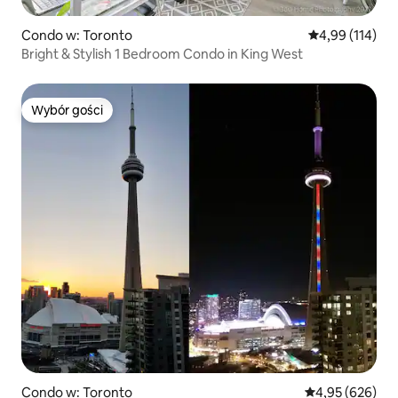
Condo w: Toronto
Średnia ocena: 
4,99 (114)
Bright & Stylish 1 Bedroom Condo in King West
Wybór gości
Wybór gości
Condo w: Toronto
Średnia ocena: 
4,95 (626)