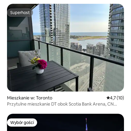
Superhost
Superhost
Mieszkanie w: Toronto
Średnia ocena
4,7 (10)
Przytulne mieszkanie DT obok Scotia Bank Arena, CN
Tower
Wybór gości
Wybór gości