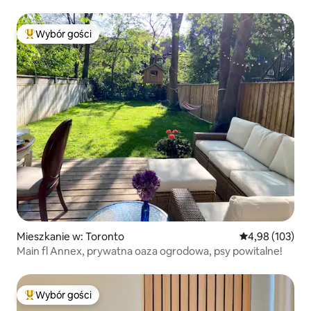
Wybór gości
Najpopularniejsze z kategorii Wybór gości
Mieszkanie w: Toronto
Średnia ocena: 
4,98 (103)
Main fl Annex, prywatna oaza ogrodowa, psy powitalne!
Wybór gości
Najpopularniejsze z kategorii Wybór gości