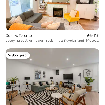
Dom w: Toronto
Średnia ocen
5 (115)
Jasny i przestronny dom rodzinny z 3 sypialniami | Metro
w odległości spaceru
Wybór gości
Wybór gości