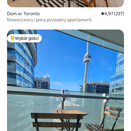
Dom w: Toronto
Średnia ocena: 
4,97 (237)
Nowoczesny i jasny prywatny apartament.
Wybór gości
Najpopularniejsze z kategorii Wybór gości