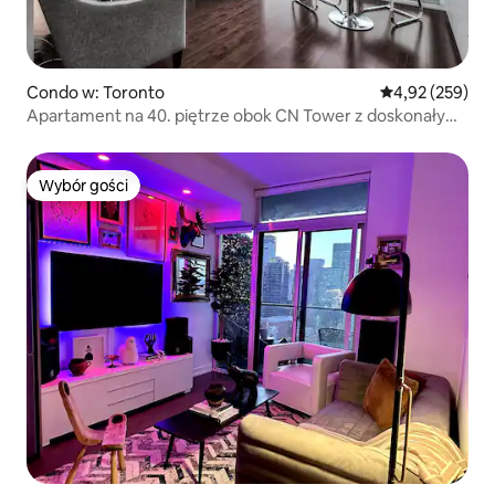
Condo w: Toronto
Średnia ocena: 
4,92 (259)
Apartament na 40. piętrze obok CN Tower z doskonałym
widokiem
Wybór gości
Wybór gości