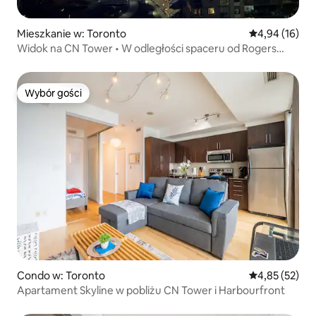
Mieszkanie w: Toronto
Średnia ocena:
4,94 (16)
Widok na CN Tower • W odległości spaceru od Rogers
Centre • 2 łóżka
Wybór gości
Wybór gości
Condo w: Toronto
Średnia ocena:
4,85 (52)
Apartament Skyline w pobliżu CN Tower i Harbourfront