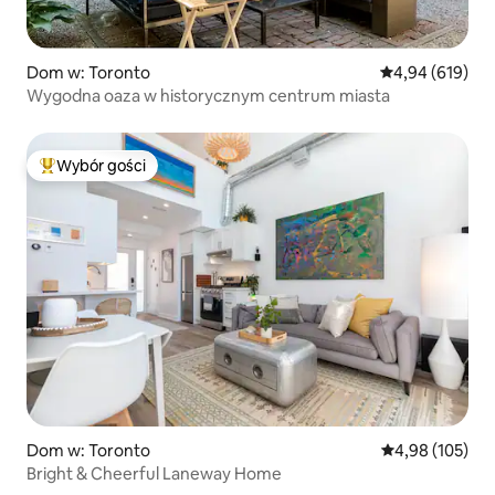
Dom w: Toronto
Średnia ocena: 
4,94 (619)
Wygodna oaza w historycznym centrum miasta
Wybór gości
Najpopularniejsze z kategorii Wybór gości
Dom w: Toronto
Średnia ocena: 
4,98 (105)
Bright & Cheerful Laneway Home