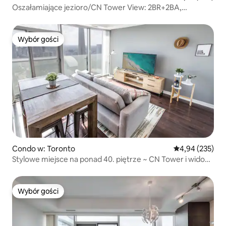
Oszałamiające jezioro/CN Tower View: 2BR+2BA,
bezpłatny parking
Wybór gości
Wybór gości
Condo w: Toronto
Średnia ocena: 
4,94 (235)
Stylowe miejsce na ponad 40. piętrze ~ CN Tower i widok
na jezioro
Wybór gości
Wybór gości