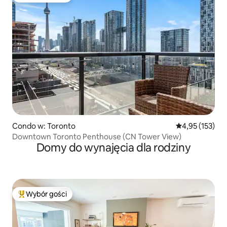
Condo w: Toronto
Średnia ocena: 
4,95 (153)
Downtown Toronto Penthouse (CN Tower View)
Domy do wynajęcia dla rodziny
Wybór gości
Najpopularniejsze z kategorii Wybór gości