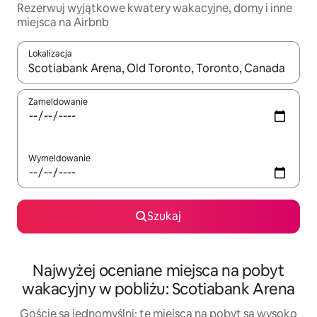
Rezerwuj wyjątkowe kwatery wakacyjne, domy i inne
miejsca na Airbnb
Lokalizacja
Gdy wyniki będą dostępne, możesz poruszać się po nich za pom
Zameldowanie
Wymeldowanie
Szukaj
Najwyżej oceniane miejsca na pobyt
wakacyjny w pobliżu: Scotiabank Arena
Goście są jednomyślni: te miejsca na pobyt są wysoko