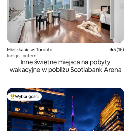
Mieszkanie w: Toronto
Średnia oce
5 (16)
Indigo Lantern!
Inne świetne miejsca na pobyty
wakacyjne w pobliżu Scotiabank Arena
Wybór gości
Najpopularniejsze z kategorii Wybór gości