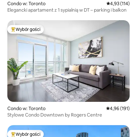
Condo w: Toronto
Średnia ocena: 
4,93 (114)
Elegancki apartament z 1 sypialnią w DT – parking i balkon
Wybór gości
Najpopularniejsze z kategorii Wybór gości
Condo w: Toronto
Średnia ocena: 
4,96 (191)
Stylowe Condo Downtown by Rogers Centre
Wybór gości
Najpopularniejsze z kategorii Wybór gości