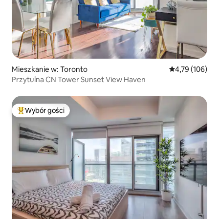
Mieszkanie w: Toronto
Średnia ocena: 
4,79 (106)
Przytulna CN Tower Sunset View Haven
Wybór gości
Najpopularniejsze z kategorii Wybór gości