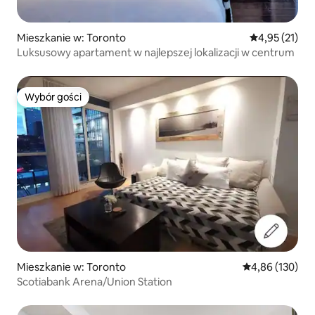
Mieszkanie w: Toronto
Średnia ocena:
4,95 (21)
Luksusowy apartament w najlepszej lokalizacji w centrum
Wybór gości
Wybór gości
Mieszkanie w: Toronto
Średnia ocena: 
4,86 (130)
Scotiabank Arena/Union Station