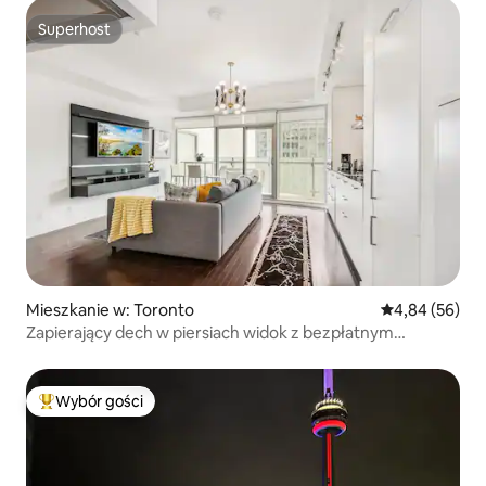
Superhost
Superhost
Mieszkanie w: Toronto
Średnia ocena:
4,84 (56)
Zapierający dech w piersiach widok z bezpłatnym
parkingiem
Wybór gości
Najpopularniejsze z kategorii Wybór gości