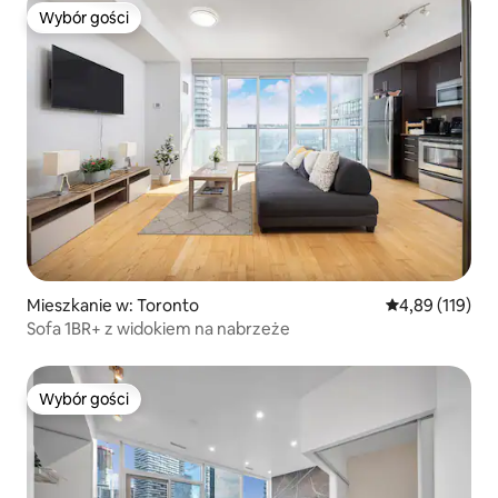
Wybór gości
Wybór gości
Mieszkanie w: Toronto
Średnia ocena: 
4,89 (119)
Sofa 1BR+ z widokiem na nabrzeże
Wybór gości
Wybór gości