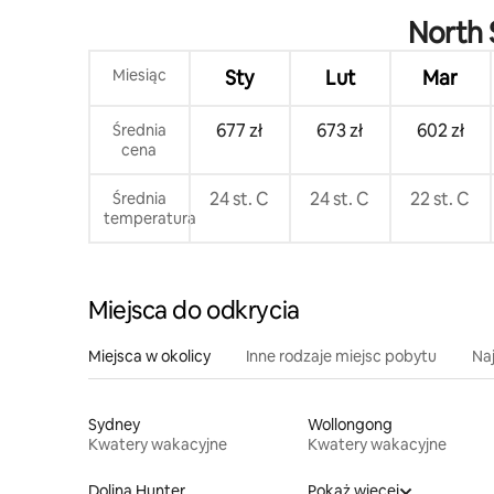
North 
Miesiąc
Sty
Lut
Mar
677 zł
673 zł
602 zł
Średnia
cena
24 st. C
24 st. C
22 st. C
Średnia
temperatura
Miejsca do odkrycia
Miejsca w okolicy
Inne rodzaje miejsc pobytu
Na
Sydney
Wollongong
Kwatery wakacyjne
Kwatery wakacyjne
Dolina Hunter
Pokaż więcej