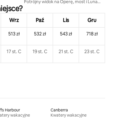
Potrójny widok na Operę, most i Luna
iejsce?
Park
Wrz
Paź
Lis
Gru
513 zł
532 zł
543 zł
718 zł
17 st. C
19 st. C
21 st. C
23 st. C
fs Harbour
Canberra
atery wakacyjne
Kwatery wakacyjne