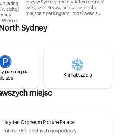
bazy w Sydney możesz łatwo dotrzeć
cichy bu
u z jedną
wszędzie. Prywatne i bardzo ciche
spowoduj
 w cichej
miejsce z parkingiem i możliwością
Jeśli uwa
dojazdu pociągiem, promem,
po 22:00,
. Własna
autobusem lub metrem. To nowo
 North Sydney
urządzony klejnot na niebie! Wystarczy
ków
przejść się do Harbour Bridge lub
oxing Day
popłynąć promem do Opery. Spaceruj po
pięknej, zabytkowej dzielnicy
tóra chce
z kawiarniami, restauracjami, parkami
lli,
nadbrzeżnymi i udogodnieniami North
dney,
Sydney tuż za progiem. Ten apartament
any w
na najwyższym piętrze ma w pełni
ny parking na
Bridge i
Klimatyzacja
wyposażoną kuchnię i wszystko, czego
iejscu
cji
potrzebujesz!
kawszych miejsc
Hayden Orpheum Picture Palace
Poleca 180 lokalnych gospodarzy