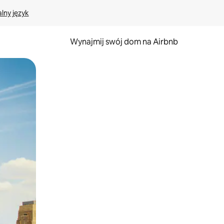
lny język
Wynajmij swój dom na Airbnb
e za pomocą gestów dotykowych lub przesuwania.