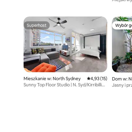
basenem i
Superhost
Wybór g
Superhost
Wybór g
Mieszkanie w: North Sydney
Średnia ocena: 4,93 na 
4,93 (15)
Dom w: N
Sunny Top Floor Studio | N. Syd/Kirribilli
Jasny i p
Lokal
Sydney C