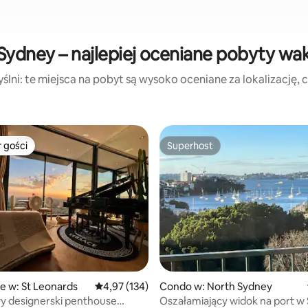
Sydney – najlepiej oceniane pobyty wa
lni: te miejsca na pobyt są wysoko oceniane za lokalizację, cz
 gości
Superhost
arniejsze z kategorii Wybór gości
Superhost
 liczba recenzji: 340
e w: St Leonards
Średnia ocena: 4,97 na 5, liczba recenzji: 134
4,97 (134)
Condo w: North Sydney
y designerski penthouse
Oszałamiający widok na port w