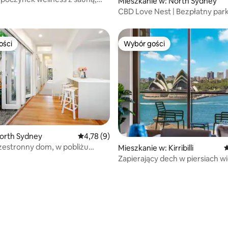
Mieszkanie w: North Sydney
 siłownią
CBD Love Nest | Bezpłatny park
W pobliżu portu
ości
Wybór gości
ości
Wybór gości
5, liczba recenzji: 15
orth Sydney
Średnia ocena: 4,78 na 5, liczba recenzji: 9
4,78 (9)
rzestronny dom, w pobliżu
Mieszkanie w: Kirribilli
Ś
BD
Zapierający dech w piersiach w
port w Sydney! @StaySydney