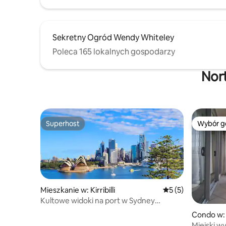
Sekretny Ogród Wendy Whiteley
Poleca 165 lokalnych gospodarzy
Nor
Superhost
Wybór g
Superhost
Wybór g
Mieszkanie w: Kirribilli
Średnia ocena: 5 na
5 (5)
Kultowe widoki na port w Sydney
z Kirribilli
Condo w:
Miejski w