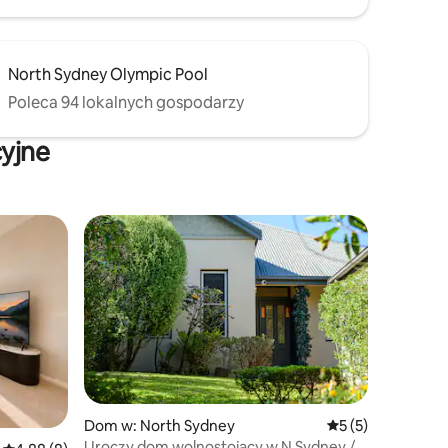
North Sydney Olympic Pool
Poleca 94 lokalnych gospodarzy
yjne
Dom w: North Sydney
Średnia ocena: 5 n
5 (5)
Uroczy dom wolnostojący w N Sydney /