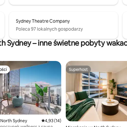
Sydney Theatre Company
Poleca 97 lokalnych gospodarzy
th Sydney – inne świetne pobyty wakac
ości
Superhost
ości
Superhost
 5, liczba recenzji: 5
 North Sydney
Średnia ocena: 4,93 na 5, liczba recenzji: 14
4,93 (14)
ypoczynek wellness z sauną,