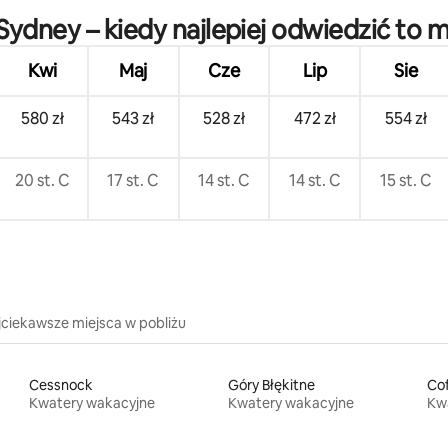
Sydney – kiedy najlepiej odwiedzić to m
Kwi
Maj
Cze
Lip
Sie
580 zł
543 zł
528 zł
472 zł
554 zł
20 st. C
17 st. C
14 st. C
14 st. C
15 st. C
jciekawsze miejsca w pobliżu
Cessnock
Góry Błękitne
Cof
Kwatery wakacyjne
Kwatery wakacyjne
Kw