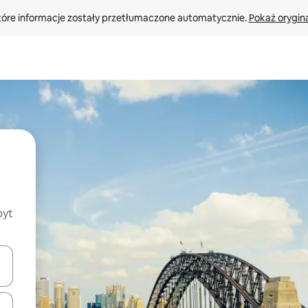
tóre informacje zostały przetłumaczone automatycznie. 
Pokaż orygina
byt
o nich za pomocą klawiszy strzałek w górę i w dół lub przeglądać j