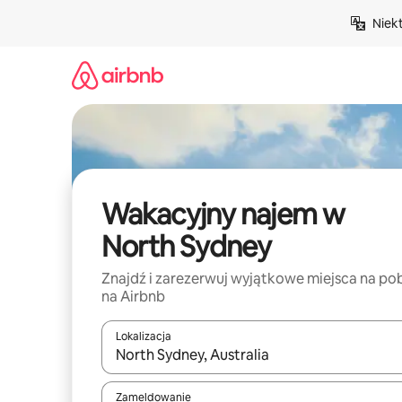
Przejdź
Niek
do
treści
Wakacyjny najem w
North Sydney
Znajdź i zarezerwuj wyjątkowe miejsca na po
na Airbnb
Lokalizacja
Gdy wyniki będą dostępne, możesz poruszać się p
Zameldowanie