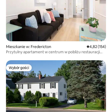
Mieszkanie w: Fredericton
Średnia ocena: 
4,82 (154)
Przytulny apartament w centrum w pobliżu restauracji
i barów
Wybór gości
Wybór gości