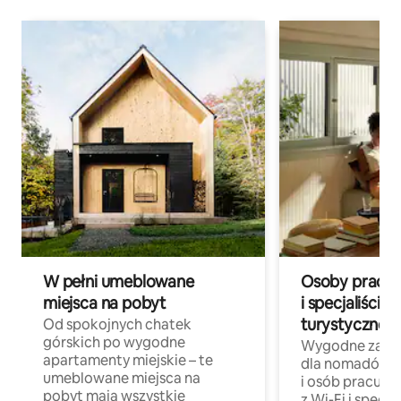
W pełni umeblowane
Osoby pracują
miejsca na pobyt
i specjaliści z
turystycznej
Od spokojnych chatek
górskich po wygodne
Wygodne zakw
apartamenty miejskie – te
dla nomadów 
umeblowane miejsca na
i osób pracując
pobyt mają wszystkie
z Wi-Fi i specja