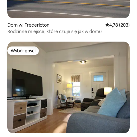
Dom w: Fredericton
Średnia ocena: 
4,78 (203)
Rodzinne miejsce, które czuje się jak w domu
Wybór gości
Wybór gości