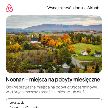
Przejdź
do
Wynajmij swój dom na Airbnb
treści
Noonan – miejsca na pobyty miesięczne
Odkryj przyjazne miejsca na pobyt długoterminowy,
w których możesz zostać na miesiąc lub dłużej.
Lokalizacja
Gdy wyniki będą dostępne, możesz poruszać się po nich za pom