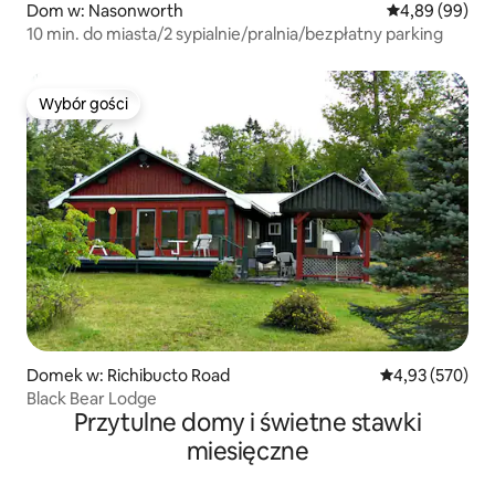
Dom w: Nasonworth
Średnia ocena:
4,89 (99)
10 min. do miasta/2 sypialnie/pralnia/bezpłatny parking
Wybór gości
Wybór gości
Domek w: Richibucto Road
Średnia ocena: 
4,93 (570)
Black Bear Lodge
Przytulne domy i świetne stawki
miesięczne