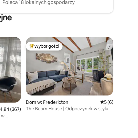
Poleca 18 lokalnych gospodarzy
yjne
Wybór gości
Najpopularniejsze z kategorii Wybór gości
Dom w: Fredericton
Średnia ocena: 5 n
5 (6)
The Beam House | Odpoczynek w stylu
rednia ocena: 4,84 na 5, liczba recenzji: 367
4,84 (367)
lat 50. | 6 miejsc noclegowych
a w