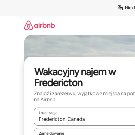
Przejdź
Niek
do
treści
Wakacyjny najem w
Fredericton
Znajdź i zarezerwuj wyjątkowe miejsca na po
na Airbnb
Lokalizacja
Gdy wyniki będą dostępne, możesz poruszać się p
Zameldowanie