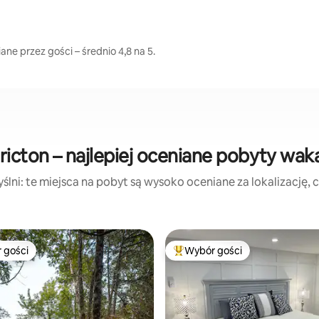
ne przez gości – średnio 4,8 na 5.
ricton – najlepiej oceniane pobyty wak
lni: te miejsca na pobyt są wysoko oceniane za lokalizację, cz
 gości
Wybór gości
arniejsze z kategorii Wybór gości
Najpopularniejsze z kategorii 