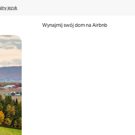
lny język
Wynajmij swój dom na Airbnb
e za pomocą gestów dotykowych lub przesuwania.