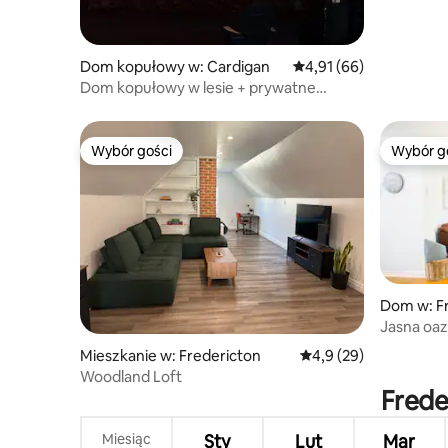
Dom kopułowy w: Cardigan
Średnia ocena: 4,91 na 
4,91 (66)
Dom kopułowy w lesie + prywatne
jacuzzi
Wybór gości
Wybór g
Wybór gości
Wybór g
Dom w: F
Jasna oaza
parking i
Mieszkanie w: Fredericton
Średnia ocena: 4,9 na 
4,9 (29)
Woodland Loft
Frede
Miesiąc
Sty
Lut
Mar