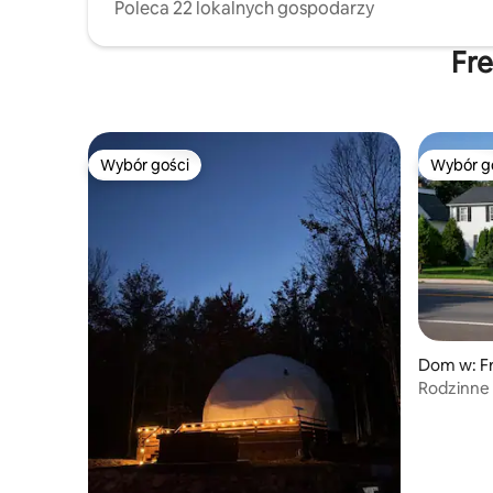
Poleca 22 lokalnych gospodarzy
Fre
Wybór gości
Wybór g
Wybór gości
Wybór g
Dom w: F
Rodzinne m
domu