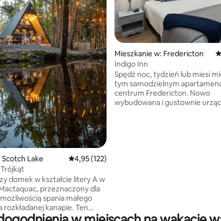
Mieszkanie w: Fredericton
Ś
Indigo Inn
Spędź noc, tydzień lub miesi mi
tym samodzielnym apartamenc
centrum Fredericton. Nowo
wybudowana i gustownie urząd
wygodna przystań oferuje duż
przestrzeń mieszkalną z sofą, 
calowym telewizorem, komink
, liczba recenzji: 113
elektrycznym, barem z umywal
ekspresem do kawy Keurig, ku
mikrofalową, tosterem, mini l
 Scotch Lake
Średnia ocena: 4,95 na 5, liczba recenzji: 122
4,95 (122)
stołem barowym i taboretami 
 Trójkąt
stołem bilardowym. W sypialni znajduje
zy domek w kształcie litery A w
się luksusowe łóżko typu king s
Mactaquac, przeznaczony dla
miejsca do przechowywania i 4
 możliwością spania małego
telewizor. Wspaniała łazienka
a rozkładanej kanapie. Ten
z wanną/prysznicem, dużą um
dogodnienia w miejscach na wakacje w:
 domek w kształcie litery A