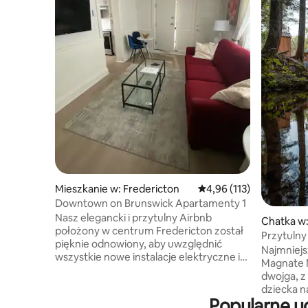
Mieszkanie w: Fredericton
Średnia ocena: 4,96 na 5
4,96 (113)
Downtown on Brunswick Apartamenty 1
Nasz elegancki i przytulny Airbnb
Chatka w:
położony w centrum Fredericton został
Przytulny
pięknie odnowiony, aby uwzględnić
Najmniejs
wszystkie nowe instalacje elektryczne i
Magnate 
hydrauliczne. Zatwierdzone przez
dwojga, z
miasto. Profesjonalnie zaprojektowane
dziecka n
i wystrojone ze wszystkimi szczególnymi
Popularne u
przytulny