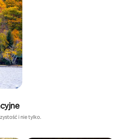
acyjne
ystość i nie tylko.