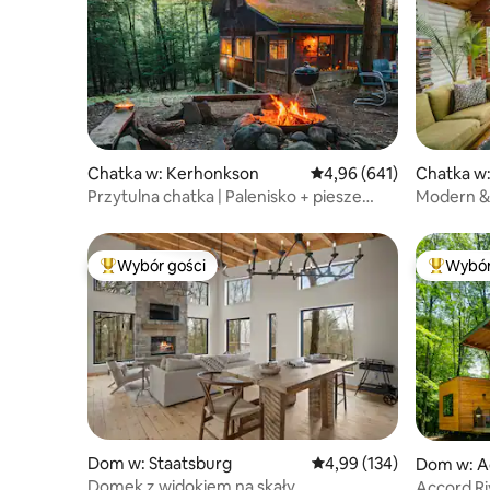
Chatka w: Kerhonkson
Średnia ocena: 4,96 na 5
4,96 (641)
Chatka w:
Przytulna chatka | Palenisko + piesze
Modern &
wycieczki + zwierzęta mile widziane
Mountain
Wybór gości
Wybór
Najpopularniejsze z kategorii Wybór gości
Najpopul
Dom w: Staatsburg
Średnia ocena: 4,99 na 5
4,99 (134)
Dom w: A
Domek z widokiem na skały
Accord R