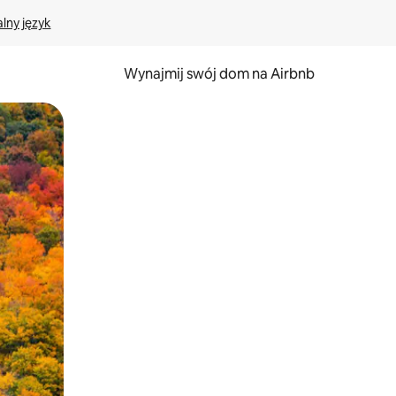
lny język
Wynajmij swój dom na Airbnb
e za pomocą gestów dotykowych lub przesuwania.