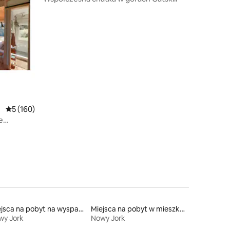
Średnia ocena: 5 na 5, liczba recenzji: 160
5 (160)
e
ami w The
Miejsca na pobyt na wyspach
Miejsca na pobyt w mieszkaniach
wy Jork
Nowy Jork