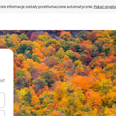
tóre informacje zostały przetłumaczone automatycznie. 
Pokaż orygina
byt
o nich za pomocą klawiszy strzałek w górę i w dół lub przeglądać j