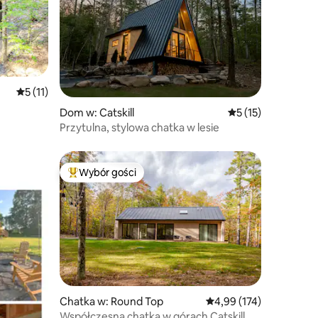
Średnia ocena: 5 na 5, liczba recenzji: 11
5 (11)
Dom w: Catskill
Średnia ocena: 5 na
5 (15)
Przytulna, stylowa chatka w lesie
Wybór gości
Wybór gości
Najpopularniejsze z kategorii Wybór gości
Chatka w: Round Top
Średnia ocena: 4,99 na 5
4,99 (174)
Współczesna chatka w górach Catskill