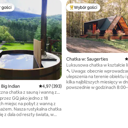
 gości
Wybór gości
arniejsze z kategorii Wybór gości
Najpopularniejsze z kategorii 
Chatka w: Saugerties
Ś
Luksusowa chatka w kształcie l
lesie z sauną
🔨 Uwaga: obecnie wprowadz
ulepszenia na terenie obiektu i
kilka najbliższych miesięcy w dn
 Big Indian
Średnia ocena: 4,97 na 5, liczba recenzji: 393
4,97 (393)
powszednie w godzinach 8:00–
na chatka z sauną i wanną z
w pobliżu mogą odbywać się p
ażem opalaną drewnem
rzez GQ jako jedno z 18
budowlane. Wieczory, noce i 
ch miejsc na pobyt z wanną z
są całkowicie spokojne i niezak
ażem. Nasza rustykalna chatka
Nowoczesny domek w kształcie 
ię z dala od reszty świata, w
w Catskills z widokiem na las. S
 mniejszej niż trzy godziny od
beczkowa z cedru, prysznic na
rku i zaledwie 10 minut od
powietrzu, stół z bezdymnym
, liczba recenzji: 149