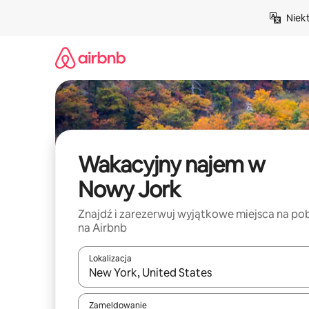
Przejdź
Niek
do
treści
Wakacyjny najem w
Nowy Jork
Znajdź i zarezerwuj wyjątkowe miejsca na po
na Airbnb
Lokalizacja
Gdy wyniki będą dostępne, możesz poruszać się p
Zameldowanie