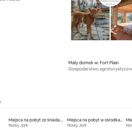
Mały domek w: Fort Plain
Gospodarstwo agroturystyczn
z możliwością spaceru z alpak
Stead
u
Miejsca na pobyt ze śniadaniem
Miejsca na pobyt w ośrodkach wypoczynkowych
Nowy Jork
Nowy Jork
No