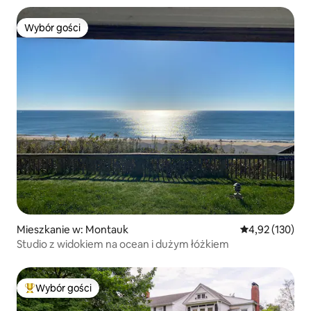
Wybór gości
Wybór gości
Mieszkanie w: Montauk
Średnia ocena: 
4,92 (130)
Studio z widokiem na ocean i dużym łóżkiem
Wybór gości
Najpopularniejsze z kategorii Wybór gości