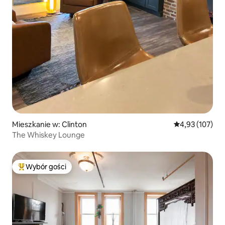
Mieszkanie w: Clinton
Średnia ocena: 
4,93 (107)
The Whiskey Lounge
Wybór gości
Najpopularniejsze z kategorii Wybór gości