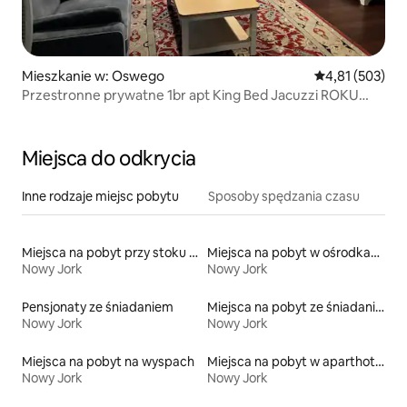
Mieszkanie w: Oswego
Średnia ocena: 
4,81 (503)
Przestronne prywatne 1br apt King Bed Jacuzzi ROKU
TVS
Miejsca do odkrycia
Inne rodzaje miejsc pobytu
Sposoby spędzania czasu
Miejsca na pobyt przy stoku narciarskim
Miejsca na pobyt w ośrodkach wypoczynkowych
Nowy Jork
Nowy Jork
Pensjonaty ze śniadaniem
Miejsca na pobyt ze śniadaniem
Nowy Jork
Nowy Jork
Miejsca na pobyt na wyspach
Miejsca na pobyt w aparthotelach
Nowy Jork
Nowy Jork