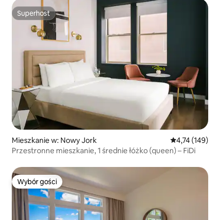
Superhost
Superhost
Mieszkanie w: Nowy Jork
Średnia ocena: 
4,74 (149)
Przestronne mieszkanie, 1 średnie łóżko (queen) – FiDi
Wybór gości
Wybór gości