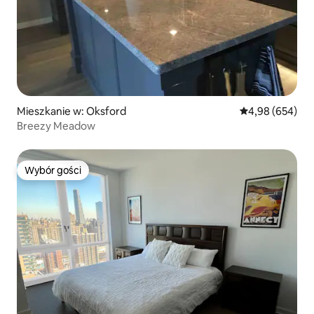
Mieszkanie w: Oksford
Średnia ocena: 4
4,98 (654)
Breezy Meadow
Wybór gości
Wybór gości