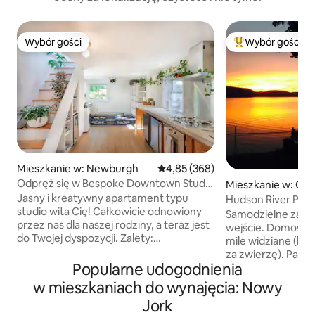
Wybór gości
Wybór gości
Wybór gości
Najpopularniejsze
Mieszkanie w: Newburgh
Średnia ocena: 4,85 na 5, liczba 
4,85 (368)
Odpręż się w Bespoke Downtown Studio
Mieszkanie w: Oss
W Laundry
Jasny i kreatywny apartament typu
Hudson River Pea
studio wita Cię! Całkowicie odnowiony
Odkrywaj z tego m
Samodzielne zam
przez nas dla naszej rodziny, a teraz jest
wejście. Domowe p
do Twojej dyspozycji. Zalety:
mile widziane (be
♥Automatyczne zameldowanie (bez
za zwierzę). Parki
czekania!) ♥ Wygodne łóżko typu
Popularne udogodnienia
dwóch samochodó
queen-size z prawdziwym materacem
prywatne mieszka
w mieszkaniach do wynajęcia: Nowy
Spędzanie czasu na♥ otwartej
Pociąg do Nowego 
Jork
przestrzeni, pracy, zabawy itp. W
Scarborough) 10 