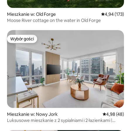
Mieszkanie w: Old Forge
Średnia ocena: 
4,94 (173)
Moose River cottage on the water in Old Forge
Wybór gości
Wybór gości
Mieszkanie w: Nowy Jork
Średnia ocena:
4,98 (48)
Luksusowe mieszkanie z 2 sypialniami i 2 łazienkami |
Designerski wystrój i widoki