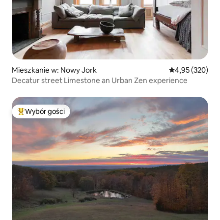
Mieszkanie w: Nowy Jork
Średnia ocena: 
4,95 (320)
Decatur street Limestone an Urban Zen experience
Wybór gości
Najpopularniejsze z kategorii Wybór gości