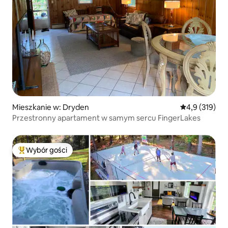
Mieszkanie w: Dryden
Średnia ocena:
4,9 (319)
Przestronny apartament w samym sercu FingerLakes
Wybór gości
Najpopularniejsze z kategorii Wybór gości