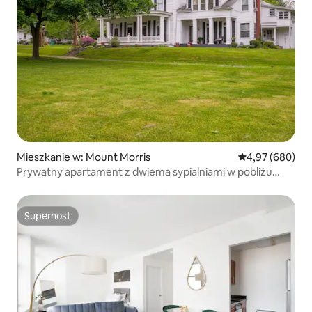
Mieszkanie w: Mount Morris
Średnia ocena: 4
4,97 (680)
Prywatny apartament z dwiema sypialniami w pobliżu
Letchworth Park
Superhost
Superhost