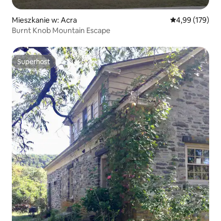
Mieszkanie w: Acra
Średnia ocena: 
4,99 (179)
Burnt Knob Mountain Escape
Superhost
Superhost