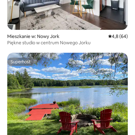
Mieszkanie w: Nowy Jork
Średnia ocena
4,8 (64)
Piękne studio w centrum Nowego Jorku
Superhost
Superhost