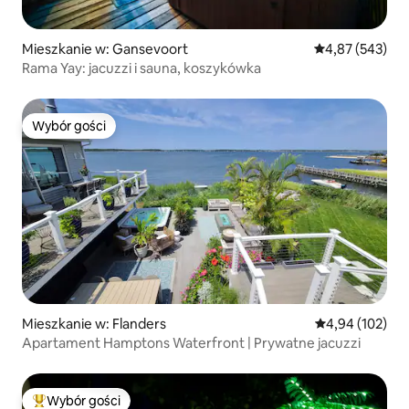
Mieszkanie w: Gansevoort
Średnia ocena: 
4,87 (543)
Rama Yay: jacuzzi i sauna, koszykówka
Wybór gości
Wybór gości
Mieszkanie w: Flanders
Średnia ocena: 
4,94 (102)
Apartament Hamptons Waterfront | Prywatne jacuzzi
Wybór gości
Najpopularniejsze z kategorii Wybór gości