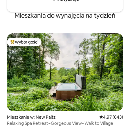
Mieszkania do wynajęcia na tydzień
Wybór gości
Najpopularniejsze z kategorii Wybór gości
Mieszkanie w: New Paltz
Średnia ocena: 
4,97 (643)
Relaxing Spa Retreat~Gorgeous View~Walk to Village