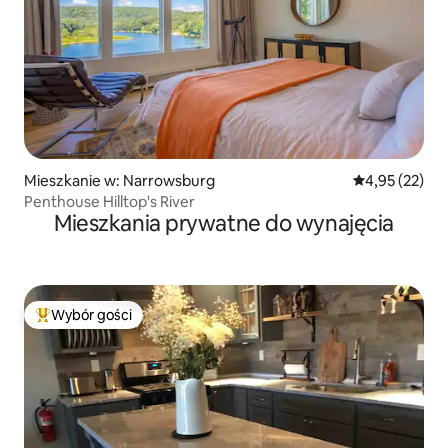
Mieszkanie w: Narrowsburg
Średnia ocena:
4,95 (22)
Penthouse Hilltop's River
Mieszkania prywatne do wynajęcia
Wybór gości
Najpopularniejsze z kategorii Wybór gości