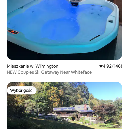
Mieszkanie w: Wilmington
Średnia ocena: 
4,92 (146)
NEW Couples Ski Getaway Near Whiteface
Wybór gości
Wybór gości