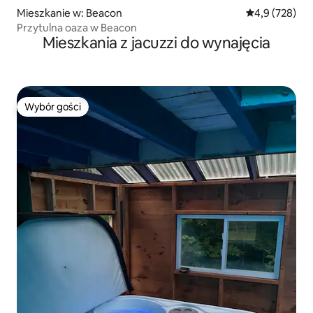
Mieszkanie w: Beacon
Średnia ocena:
4,9 (728)
Przytulna oaza w Beacon
Mieszkania z jacuzzi do wynajęcia
Wybór gości
Wybór gości