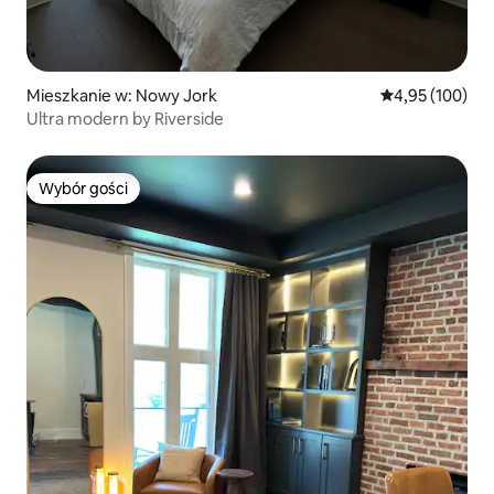
Mieszkanie w: Nowy Jork
Średnia ocena: 
4,95 (100)
Ultra modern by Riverside
Wybór gości
Wybór gości