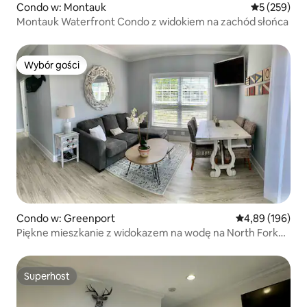
Condo w: Montauk
Średnia ocen
5 (259)
Montauk Waterfront Condo z widokiem na zachód słońca
Wybór gości
Wybór gości
Condo w: Greenport
Średnia ocena: 
4,89 (196)
Piękne mieszkanie z widokazem na wodę na North Fork
na Long Island
Superhost
Superhost