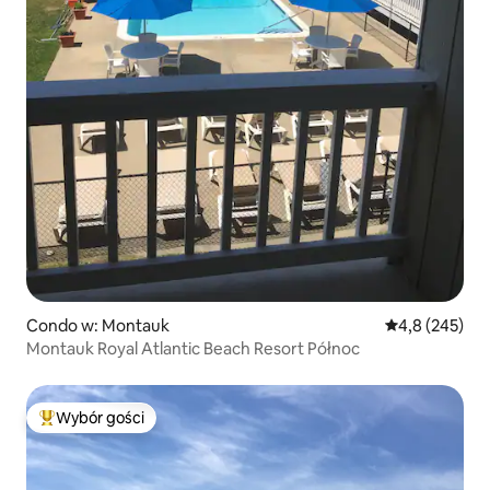
Condo w: Montauk
Średnia ocena:
4,8 (245)
Montauk Royal Atlantic Beach Resort Północ
Wybór gości
Najpopularniejsze z kategorii Wybór gości