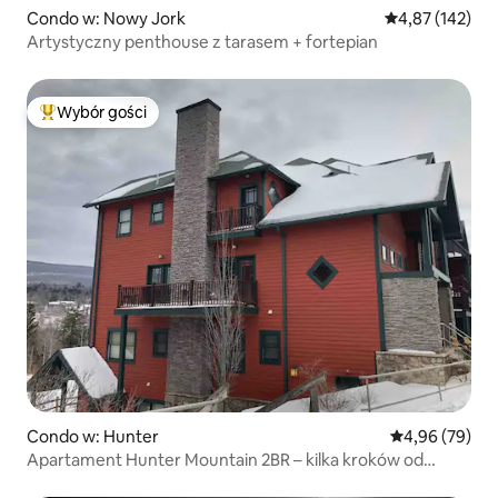
Condo w: Nowy Jork
Średnia ocena: 
4,87 (142)
Artystyczny penthouse z tarasem + fortepian
Wybór gości
Najpopularniejsze z kategorii Wybór gości
Condo w: Hunter
Średnia ocena:
4,96 (79)
Apartament Hunter Mountain 2BR – kilka kroków od
stoków narciarskich!