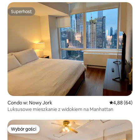
Superhost
Superhost
Condo w: Nowy Jork
Średnia ocena:
4,88 (64)
Luksusowe mieszkanie z widokiem na Manhattan
Wybór gości
Wybór gości