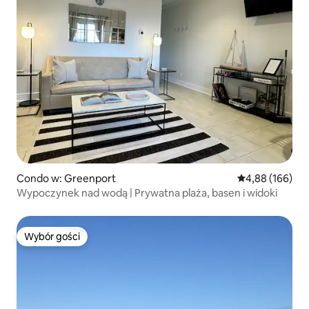
Condo w: Greenport
Średnia ocena: 
4,88 (166)
Wypoczynek nad wodą | Prywatna plaża, basen i widoki
Wybór gości
Wybór gości