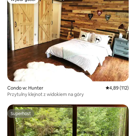
Wybór gości
Condo w: Hunter
Średnia ocena: 
4,89 (112)
Przytulny klejnot z widokiem na góry
Superhost
Superhost