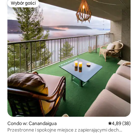
Wybór gości
Wybór gości
Condo w: Canandaigua
Średnia ocena:
4,89 (38)
Przestronne i spokojne miejsce z zapierającymi dech
w piersiach widokami