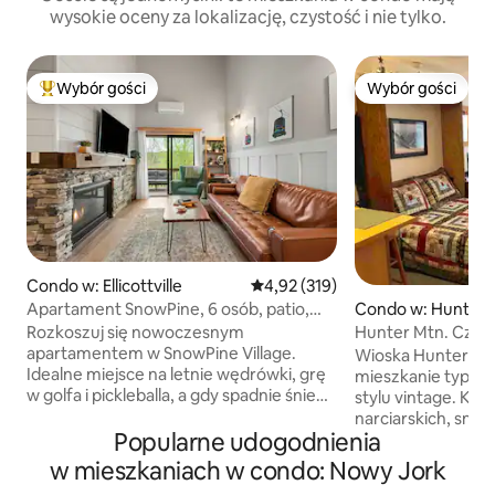
wysokie oceny za lokalizację, czystość i nie tylko.
Wybór gości
Wybór gości
Najpopularniejsze z kategorii Wybór gości
Wybór gości
Condo w: Ellicottville
Średnia ocena: 4,92 na 5, liczba 
4,92 (319)
Apartament SnowPine, 6 osób, patio,
Condo w: Hunter
klimatyzacja
Rozkoszuj się nowoczesnym
Hunter Mtn. Czyst
apartamentem w SnowPine Village.
mieszkanie typu 
Wioska Hunter czy
Idealne miejsce na letnie wędrówki, grę
recenzje*
mieszkanie typu s
w golfa i pickleballa, a gdy spadnie śnieg,
stylu vintage. Kró
można tu skorzystać z bezpośredniego
narciarskich, sno
dostępu do stoku narciarskiego! 🌿
Popularne udogodnienia
przejażdżki, jezio
Świetne miejsce na piesze wędrówki
Pickle Ball & Baske
w mieszkaniach w condo: Nowy Jork
i zabawę na świeżym powietrzu 🏌️ Korty
Creek, Fly Fishing