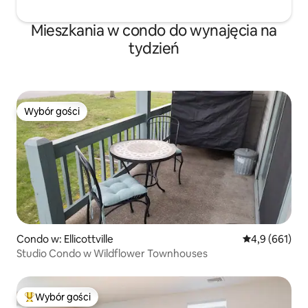
Mieszkania w condo do wynajęcia na
tydzień
Wybór gości
Wybór gości
Condo w: Ellicottville
Średnia ocena:
4,9 (661)
Studio Condo w Wildflower Townhouses
Wybór gości
Najpopularniejsze z kategorii Wybór gości