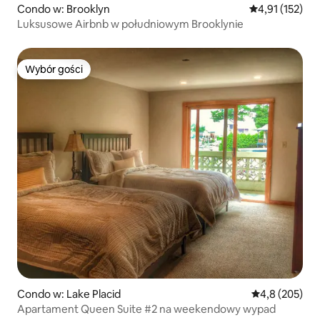
Condo w: Brooklyn
Średnia ocena: 
4,91 (152)
Luksusowe Airbnb w południowym Brooklynie
Wybór gości
Wybór gości
Condo w: Lake Placid
Średnia ocena:
4,8 (205)
Apartament Queen Suite #2 na weekendowy wypad