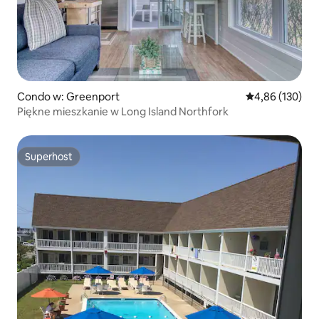
Condo w: Greenport
Średnia ocena: 
4,86 (130)
Piękne mieszkanie w Long Island Northfork
Superhost
Superhost