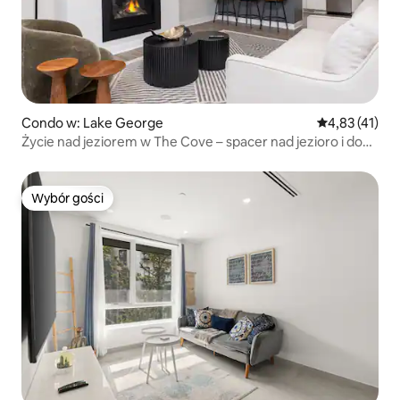
Condo w: Lake George
Średnia ocena:
4,83 (41)
Życie nad jeziorem w The Cove – spacer nad jezioro i do
wioski
Wybór gości
Wybór gości