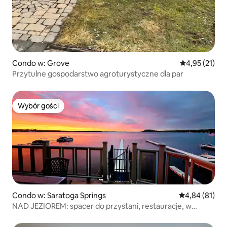
Condo w: Grove
Średnia ocena:
4,95 (21)
Przytulne gospodarstwo agroturystyczne dla par
Wybór gości
Wybór gości
Condo w: Saratoga Springs
Średnia ocena:
4,84 (81)
NAD JEZIOREM: spacer do przystani, restauracje, w
pobliżu toru