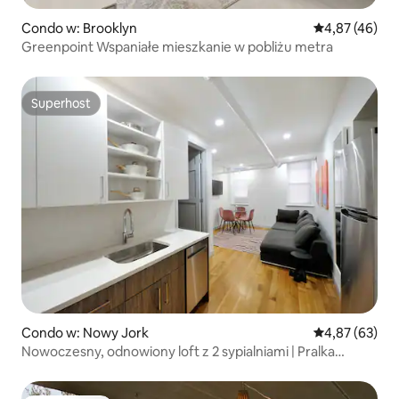
Condo w: Brooklyn
Średnia ocena:
4,87 (46)
Greenpoint Wspaniałe mieszkanie w pobliżu metra
Superhost
Superhost
Condo w: Nowy Jork
Średnia ocena:
4,87 (63)
Nowoczesny, odnowiony loft z 2 sypialniami | Pralka
i suszarka | Park