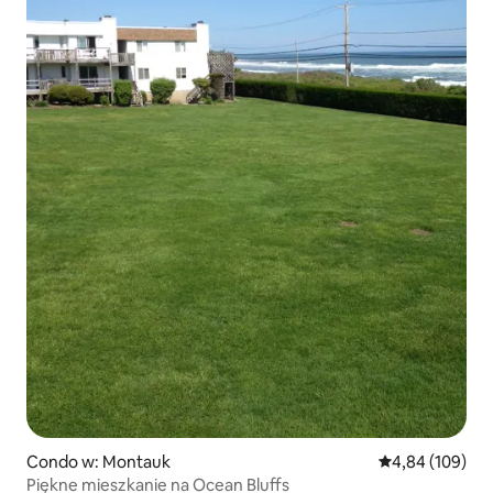
Condo w: Montauk
Średnia ocena: 
4,84 (109)
Piękne mieszkanie na Ocean Bluffs