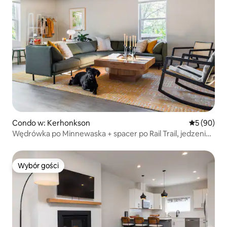
Condo w: Kerhonkson
Średnia oce
5 (90)
Wędrówka po Minnewaska + spacer po Rail Trail, jedzenie,
picie
Wybór gości
Wybór gości