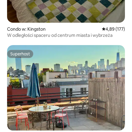
Condo w: Kingston
Średnia ocena: 
4,89 (177)
W odległości spaceru od centrum miasta i wybrzeża
Superhost
Superhost