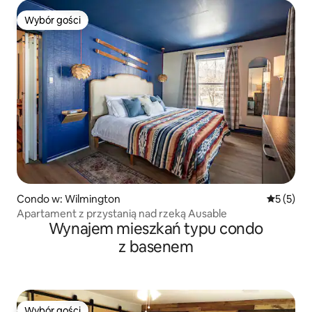
Wybór gości
Wybór gości
Condo w: Wilmington
Średnia oc
5 (5)
Apartament z przystanią nad rzeką Ausable
Wynajem mieszkań typu condo
z basenem
Wybór gości