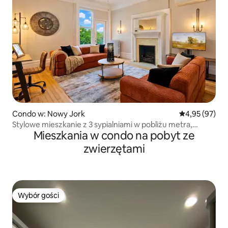
Condo w: Nowy Jork
Średnia ocena:
4,95 (97)
Stylowe mieszkanie z 3 sypialniami w pobliżu metra,
Mieszkania w condo na pobyt ze
Yankee Stadium + patio
zwierzętami
Wybór gości
Wybór gości