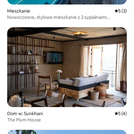
Mieszkanie
Średnia oc
5 (3)
Nowoczesne, stylowe mieszkanie z 2 sypialniami
w Pokharze
Dom w: Sunkhani
Średnia oc
5 (4)
The Plum House