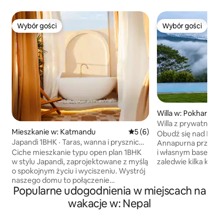
Wybór gości
Wybór gości
Wybór gości
Wybór gości
Willa w: Pokhara
Willa z prywatny
Mieszkanie w: Katmandu
Średnia ocena: 5 na 5, liczb
5 (6)
krawędzi – widok n
Obudź się nad Po
Japandi 1BHK · Taras, wanna i prysznic
Annapurna przed 
z widokiem na niebo
Ciche mieszkanie typu open plan 1BHK
i własnym basene
w stylu Japandi, zaprojektowane z myślą
zaledwie kilka kroków
o spokojnym życiu i wyciszeniu. Wystrój
Tree Mountain Villa
naszego domu to połączenie
w kształcie litery
Popularne udogodnienia w miejscach na
minimalistycznego stylu i ciepła, które
rodzin, par lub ma
tworzy spokojną atmosferę idealną do
odpocząć, spotkać 
wakacje w: Nepal
odpoczynku i regeneracji. Z pokoju
spokojniejszą stroną 
można wyjść na prywatny taras
znajduje się zaled