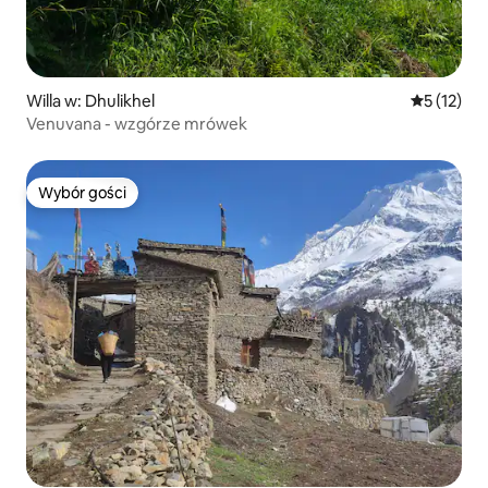
Willa w: Dhulikhel
Średnia oce
5 (12)
Venuvana - wzgórze mrówek
Wybór gości
Wybór gości