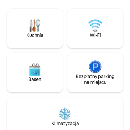
z zewnętrznymi miejscami do siedzenia,
od zgiełku Pokhar
prysznicem na świeżym powietrzu
nieskazitelnie czy
i wanną na zewnątrz, w której można się
rodzina, która dok
relaksować. Wyraziste, okrągłe drzwi
by pomóc. 🟥 Ciche miejsce na
obrotowe łączą przestrzeń wewnętrzną
odpoczynek – bez 
z zewnętrzną. Idealne miejsce dla par
muzyki.
Kuchnia
Wi-Fi
lub osób podróżujących samotnie, które
szukają spokoju, wygody i chwil bez
pośpiechu.
Bezpłatny parking
Basen
na miejscu
Klimatyzacja