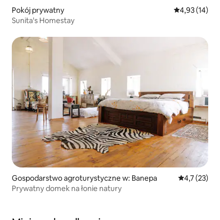
Pokój prywatny
Średnia ocena:
4,93 (14)
Sunita's Homestay
Gospodarstwo agroturystyczne w: Banepa
Średnia ocena
4,7 (23)
Prywatny domek na łonie natury