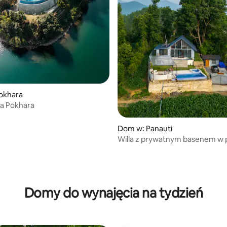
okhara
ma Pokhara
Dom w: Panauti
Willa z prywatnym basenem w 
Katmandu
Domy do wynajęcia na tydzień