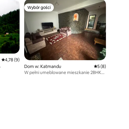
Wybór gości
Wybór gości
Średnia ocena: 4,78 na 5, liczba recenzji: 9
4,78 (9)
Dom w: Katmandu
Średnia ocena: 5 n
5 (8)
W pełni umeblowane mieszkanie 2BHK
@Maharajgunj