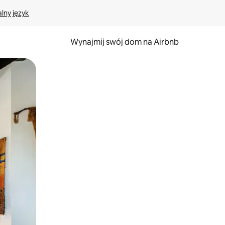
lny język
Wynajmij swój dom na Airbnb
e za pomocą gestów dotykowych lub przesuwania.