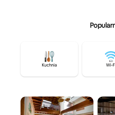
Bhava – gość to Bóg. Wszystko
Gospodarz
przygotowujemy z troską, abyś poczuł
spokojne,
się jak w domu. Przyjedź i podziwiaj
w dolinie
wschód słońca w górach, delektuj się
lokalną herbatą i spokojem Nepalu.
Popular
Kuchnia
Wi-F