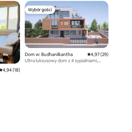
Wybór gości
Wybór gości
Dom w: Budhanilkantha
Średnia ocena: 4,97 na 
4,97 (29)
Ultra luksusowy dom z 4 sypialniami,
jacuzzi i klimatyzacją
Średnia ocena: 4,94 na 5, liczba recenzji: 18
4,94 (18)