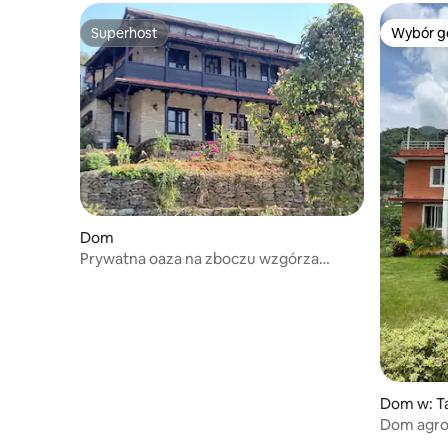
Superhost
Wybór g
Superhost
Wybór g
Dom
Prywatna oaza na zboczu wzgórza
w pobliżu Pagody Pokoju
Dom w: T
Dom agro