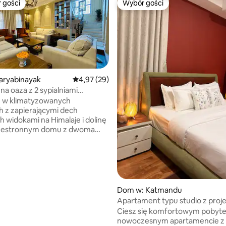
 gości
Wybór gości
arniejsze z kategorii Wybór gości
Wybór gości
aryabinayak
Średnia ocena: 4,97 na 5, liczba recenzji: 29
4,97 (29)
na oaza z 2 sypialniami
 Patanu | Widoki na Himalaje
ę w klimatyzowanych
 5, liczba recenzji: 9
ch z zapierającymi dech
ch widokami na Himalaje i dolinę
zestronnym domu z dwoma
i w spokojnej dzielnicy
, jednej z najbardziej
h dzielnic mieszkalnych
w Dolinie Katmandu. Dom
 dala od ruchliwych ulic, ale
 Patanu i centrum Katmandu,
Dom w: Katmandu
omfort, prywatność i wygodę.
Apartament typu studio z pro
a: - Rodziny - Pary - Osoby
i kuchnią
Ciesz się komfortowym pobyt
ce służbowo – Pobyty krótkie
nowoczesnym apartamencie z 1 
- Podróżujący w pojedynkę