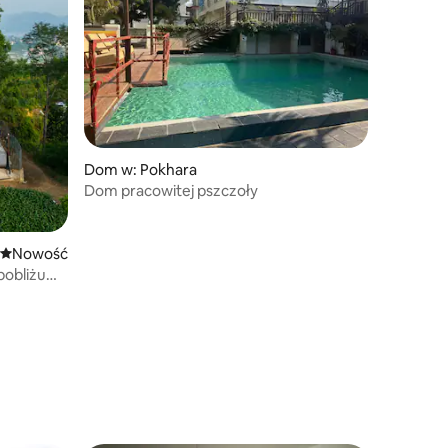
Dom w: Pokhara
Dom pracowitej pszczoły
Nowe miejsce pobytu
Nowość
pobliżu