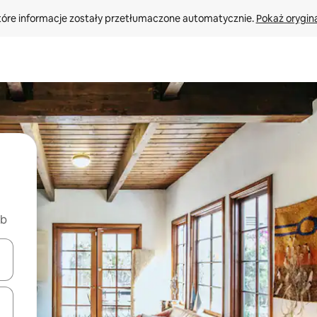
tóre informacje zostały przetłumaczone automatycznie. 
Pokaż orygina
nb
o nich za pomocą klawiszy strzałek w górę i w dół lub przeglądać j