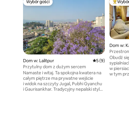
Wybór gości
Wybór
Wybór gości
Najpopul
Dom w: K
Przestron
w pobliżu
Obudź si
Dom w: Lalitpur
Średnia ocena: 5 na
5 (9)
sypialnia
Przytulny dom z dużym sercem
w piersia
Namaste i witaj. Ta spokojna kwatera na
w tym pr
całym piętrze ma prywatne wejście
sypialniam
i widok na szczyty Jugal, Pubhi Gyanchu
Bhaisepati
i Gaurisankhar. Tradycyjny nepalski styl
spokojnyc
z nowoczesnymi udogodnieniami.
Lalitpur 
Ręcznie robione dekoracje i meble
położony z
z lokalną historią i miłością. Kuchnia
w pobliżu
gotowa z naczyniami i przyprawami
oferuje k
masala. Cicha okolica, łatwy spacer do
Idealne dl
autobusu, sklepów i kawiarni. W naszej
podróżują
kulturze obowiązuje zasada Atithi Devo
i długie 