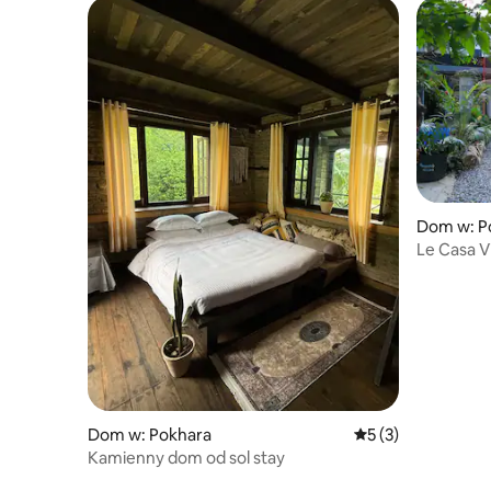
Dom w: P
Le Casa Vi
Dom w: Pokhara
Średnia ocena: 5 na
5 (3)
Kamienny dom od sol stay