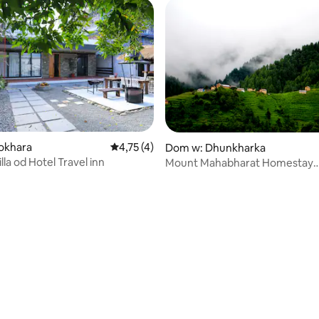
okhara
Średnia ocena: 4,75 na 5, liczba recenzji: 4
4,75 (4)
Dom w: Dhunkharka
lla od Hotel Travel inn
Mount Mahabharat Homestay
Dhungkharka
 5, liczba recenzji: 3