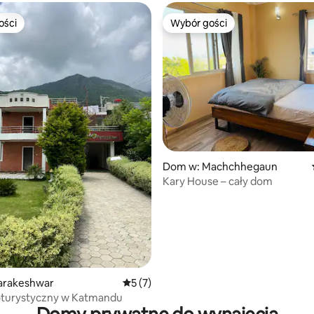
ości
Wybór gości
ości
Wybór gości
Dom w: Machchhegaun
Kary House – cały dom
arakeshwar
Średnia ocena: 5 na 5, liczba recenzji: 7
5 (7)
turystyczny w Katmandu