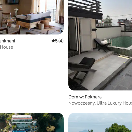
unkhani
Średnia ocena: 5 na 5, liczba recenzji: 4
5 (4)
 House
Dom w: Pokhara
Nowoczesny, Ultra Luxury Hou