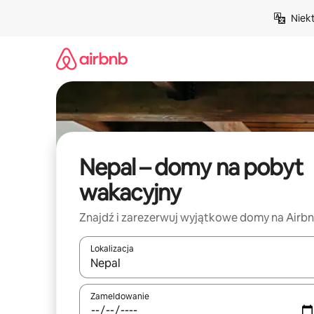
Przejdź
Niek
do
treści
Nepal – domy na pobyt
wakacyjny
Znajdź i zarezerwuj wyjątkowe domy na Airb
Lokalizacja
Gdy wyniki będą dostępne, możesz poruszać się p
Zameldowanie