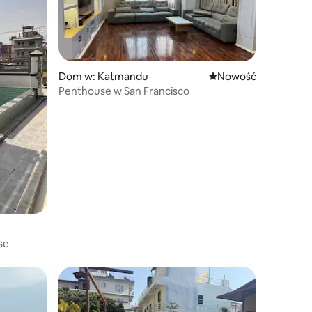
Dom w: Katmandu
Nowe miejsce pobyt
Nowość
Penthouse w San Francisco
se