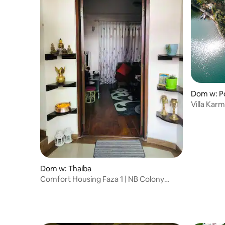
Dom w: P
Villa Kar
Dom w: Thaiba
Comfort Housing Faza 1 | NB Colony
House E24