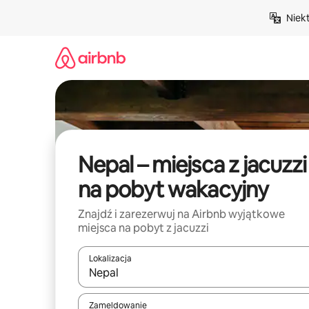
Przejdź
Niek
do
treści
Nepal – miejsca z jacuzzi
na pobyt wakacyjny
Znajdź i zarezerwuj na Airbnb wyjątkowe
miejsca na pobyt z jacuzzi
Lokalizacja
Gdy wyniki będą dostępne, możesz poruszać się p
Zameldowanie