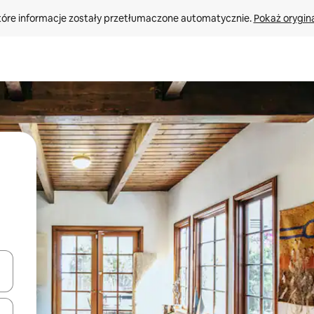
tóre informacje zostały przetłumaczone automatycznie. 
Pokaż orygina
o nich za pomocą klawiszy strzałek w górę i w dół lub przeglądać j