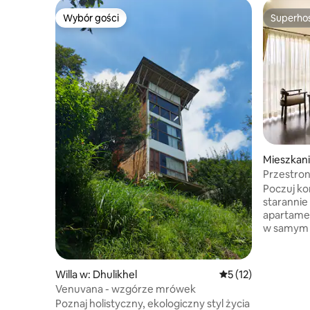
Wybór gości
Superho
Wybór gości
Superho
Mieszkani
Przestron
sauną paro
Poczuj ko
staranni
apartamen
w samym sercu P
w pełni 
w szybki 
bezprobl
Willa w: Dhulikhel
Średnia ocena: 5 na 
5 (12)
służbowyc
Venuvana - wzgórze mrówek
wygodnie 
Poznaj holistyczny, ekologiczny styl życia
do przyg