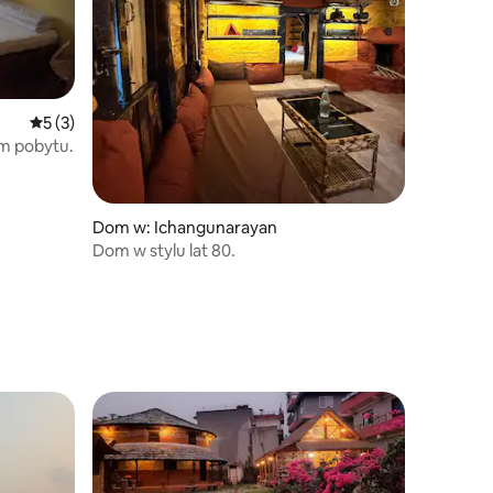
Średnia ocena: 5 na 5, liczba recenzji: 3
5 (3)
em pobytu.
Dom w: Ichangunarayan
Dom w stylu lat 80.