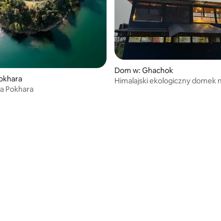
Dom w: Ghachok
okhara
Himalajski ekologiczny domek 
ma Pokhara
drzewie