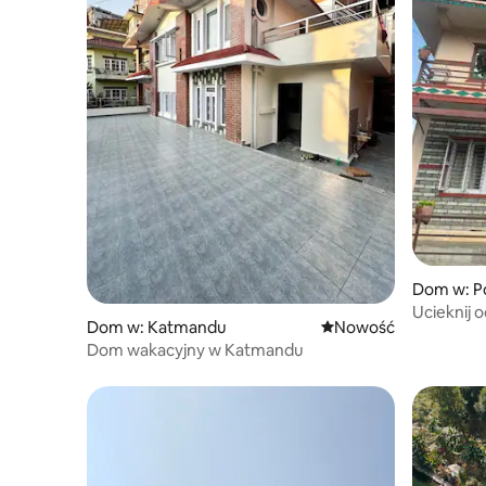
Dom w: P
Ucieknij 
Dom w: Katmandu
Nowe miejsce pobytu
Nowość
Pokharę
Dom wakacyjny w Katmandu