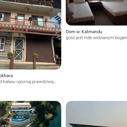
Dom w: Katmandu
gość jest mile widzianym bogi
okhara
od hałasu i poznaj prawdziwą