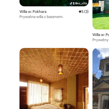
Willa w: Pokhara
Średnia ocena: 5 na
5 (3)
Prywatna willa z basenem.
Willa w: 
Prywatny