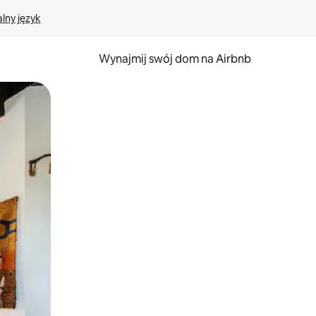
lny język
Wynajmij swój dom na Airbnb
e za pomocą gestów dotykowych lub przesuwania.