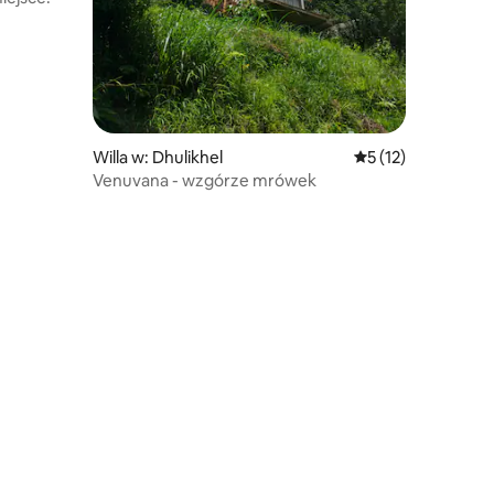
Willa w: Dhulikhel
Średnia ocena: 5 na
5 (12)
Venuvana - wzgórze mrówek