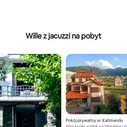
Wille z jacuzzi na pobyt
st
st
Pokój prywatny w: Katmandu
Wspaniały widok na Himalaje i m