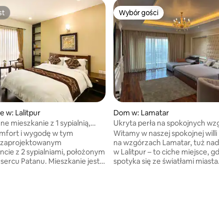
st
Wybór gości
st
Wybór gości
e w: Lalitpur
Dom w: Lamatar
ne mieszkanie z 1 sypialnią,
Ukryta perła na spokojnych wz
wą, jacuzzi i siłownią
Lamatar.
mfort i wygodę w tym
Witamy w naszej spokojnej willi
e zaprojektowanym
na wzgórzach Lamatar, tuż na
cie z 2 sypialniami, położonym
w Lalitpur – to ciche miejsce, gd
atanu. Mieszkanie jest
spotyka się ze światłami miasta.
umeblowane i wyposażone
się z całą rodziną lub grupą przy
Internet, co zapewnia
tym spokojnym miejscu na pob
emową łączność w celach
Z prywatnego balkonu podziwia
5, liczba recenzji: 12
h lub rekreacyjnych. Posiada
panoramiczne widoki na Dolinę
wyposażoną kuchnię, idealną
Katmandu mieniące się o zmie
otowywania własnych posiłków.
otoczone bujnymi zielonymi w