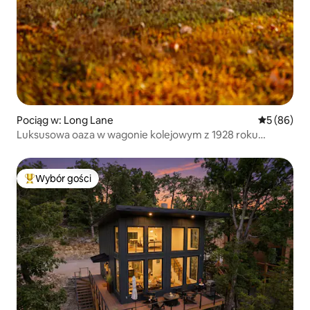
Pociąg w: Long Lane
Średnia oce
5 (86)
Luksusowa oaza w wagonie kolejowym z 1928 roku
w pobliżu Bennett Springs
Wybór gości
Najpopularniejsze z kategorii Wybór gości