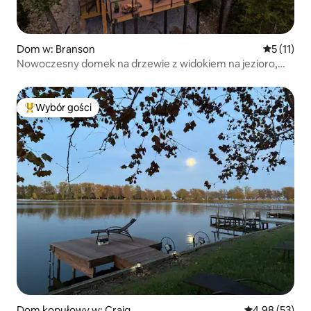
Dom w: Branson
Średnia oc
5 (11)
Nowoczesny domek na drzewie z widokiem na jezioro,
wanna z hydromasażem, palenisko, basen
Wybór gości
Najpopularniejsze z kategorii Wybór gości
Dom kopułowy w: Craig
Średnia ocena:
4,98 (53)