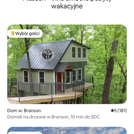
wakacyjne
Wybór gości
Najpopularniejsze z kategorii Wybór gości
Dom w: Branson
Średnia ocen
5 (181)
Domek na drzewie w Branson, 10 min do SDC