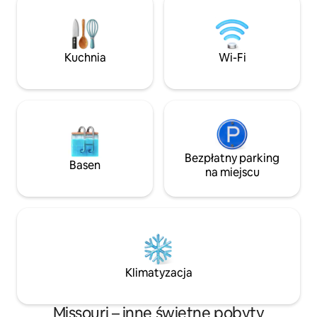
lub przy palenisku • ZAGNIEŹDŹ SIĘ w
gastronomicznych. ✨Nasz N
romantycznej, zalesionej przyrodzie
domek na drzewie,
południowo-wschodniego Missouri. Na
oferuje jeszcze b
południe od St Louis. Na północ od
i przestronne wr
Memphis • ODŁĄCZ SIĘ, ZRELAKSUJ,
Kuchnia
Wi-Fi
Idealne miejsce 
ODPRĘŻ SIĘ. Tylko dla poszukiwaczy
wyjazdy, rocznice
przygód!
i celowe ucieczki,
i ponownie się zje
Bezpłatny parking
Basen
na miejscu
Klimatyzacja
Missouri – inne świetne pobyty