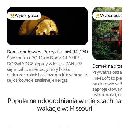
Wybór gości
Wybór gości
Najpopularniejsze z kategorii Wybór gości
Najpopularniejsze
Dom kopułowy w: Perryville
Średnia ocena: 4,94 na 5, liczba 
4,94 (174)
Śnieżna kula *OffGrid DomeGLAMP*
Tylko dla poszukiwaczy przygód
DOŚWIADCZ kopuły w lesie • ZANURZ
Domek na drzewie 
się w całkowitej ciszy przy braku
Prywatna oaza w 
elektryczności: brak szumu lub wibracji z
Wanna z hydrom
TreeLoft to pier
tej całkowicie zasilanej energią
na drzewie w Bas
słoneczną/propanem kopuły
zaprojektowany z 
geodezyjnej. Bez klimatyzacji •
ustronności, rom
GLAMPING w tej PRZYGODZIE OFF
Popularne udogodnienia w miejscach na
i odpoczynku. Po
GRID. Powierzchnia 430 stóp
lesie zaledwie godz
wakacje w: Missouri
kwadratowych. Sufit 14 stóp. Okno
łączy w sobie luk
wykuszowe 20 stóp z nieskończonym
z wciągającą przy
widokiem na naturę u stóp łóżka. Loft 7
znajduje się w odl
stóp. • OBSERWUJ GWIAZDY z tarasu
szlaków turystyczny