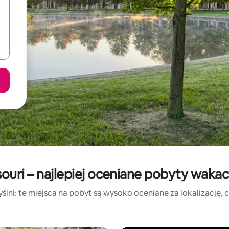
souri – najlepiej oceniane pobyty wakac
lni: te miejsca na pobyt są wysoko oceniane za lokalizację, cz