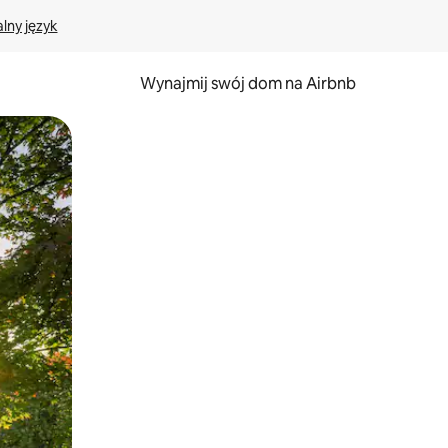
lny język
Wynajmij swój dom na Airbnb
e za pomocą gestów dotykowych lub przesuwania.