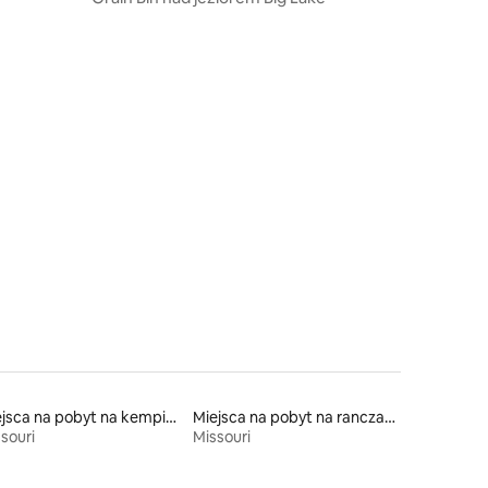
asen
Miejsca na pobyt na kempingach
Miejsca na pobyt na ranczach
souri
Missouri