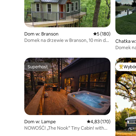
Dom w: Branson
Średnia ocena: 5 na 5
5 (180)
Domek na drzewie w Branson, 10 min do
Chatka w
SDC
Domek na
Superhost
Wybór
Superhost
Najpopul
Dom w: Lampe
Średnia ocena: 4,83 na 5
4,83 (170)
NOWOŚĆ! „The Nook” Tiny Cabin! with
Private Hot Tub!