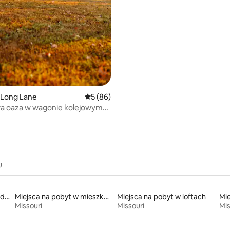
z hydromasażem, palenisko, b
 Long Lane
Średnia ocena: 5 na 5, liczba recenzji: 86
5 (86)
a oaza w wagonie kolejowym
ku w pobliżu Bennett Springs
u
Miejsca na pobyt odpowiednie dla rodzin
Miejsca na pobyt w mieszkaniach typu condo
Miejsca na pobyt w loftach
Missouri
Missouri
Mis