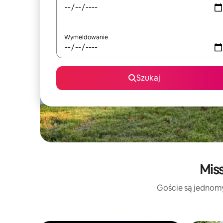
Wymeldowanie
Szukaj
Mis
Goście są jednomyś