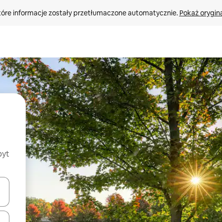
tóre informacje zostały przetłumaczone automatycznie. 
Pokaż orygina
byt
o nich za pomocą klawiszy strzałek w górę i w dół lub przeglądać j