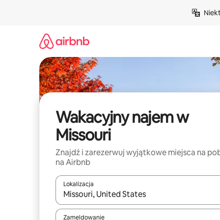
Przejdź
Niek
do
treści
Wakacyjny najem w
Missouri
Znajdź i zarezerwuj wyjątkowe miejsca na po
na Airbnb
Lokalizacja
Gdy wyniki będą dostępne, możesz poruszać się p
Zameldowanie