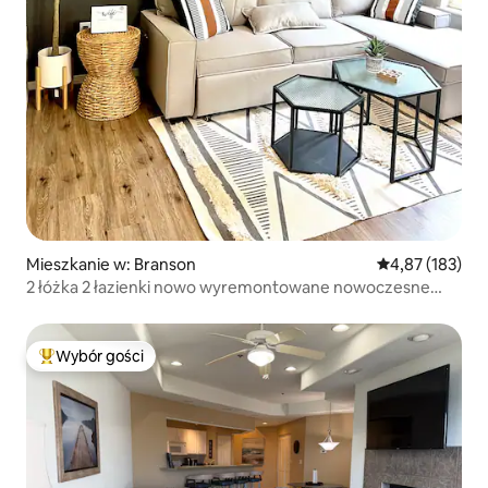
Mieszkanie w: Branson
Średnia ocena: 
4,87 (183)
2 łóżka 2 łazienki nowo wyremontowane nowoczesne
mieszkanie
Wybór gości
Najpopularniejsze z kategorii Wybór gości