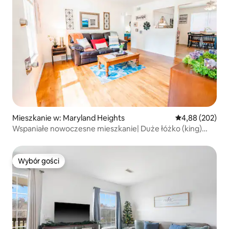
Mieszkanie w: Maryland Heights
Średnia ocena: 
4,88 (202)
Wspaniałe nowoczesne mieszkanie| Duże łóżko (king)
5 min od jeziora Creve-Coeur
Wybór gości
Wybór gości