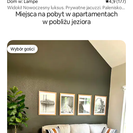
Dom w: Lampe
Średnia ocena:
4,9 (177)
Widoki! Nowoczesny luksus. Prywatne jacuzzi. Palenisko.
Miejsca na pobyt w apartamentach
Hamak.
w pobliżu jeziora
Wybór gości
Wybór gości