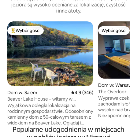
jeziora są wysoko oceniane za lokalizację, czystość
i inne atuty.
Wybór gości
Wybór gości
Najpopularniejsze z kategorii Wybór gości
Wybór gości
Dom w: Warsaw
The Overlook
Dom w: Salem
Średnia ocena: 4,9 na 5, liczba 
4,9 (346)
Wyprawa czeka! Ci
Beaver Lake House – witamy w
zachodami słońca
krainiełku dystansu społecznego!
Wyjątkowa odległa lokalizacja na
wysoko nad brzeg
rodzinnym gospodarstwie. Odosobniony
Niezapomniany spo
kamienny dom z 50-calowym tarasem z
Idealne miejsce 
widokiem na Beaver Lake. Oglądaj i
wypady, dla poszu
Popularne udogodnienia w miejscach
słuchaj niesamowitej przyrody! Otwarta
turystów. Okolica 
kuchnia, jadalnia/salon, piec na drewno,