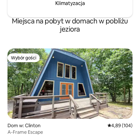
Klimatyzacja
Miejsca na pobyt w domach w pobliżu
jeziora
Wybór gości
Wybór gości
Dom w: Clinton
Średnia ocena: 
4,89 (104)
A-Frame Escape