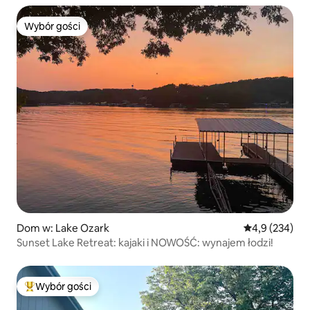
Wybór gości
Wybór gości
Dom w: Lake Ozark
Średnia ocena:
4,9 (234)
Sunset Lake Retreat: kajaki i NOWOŚĆ: wynajem łodzi!
Wybór gości
Najpopularniejsze z kategorii Wybór gości