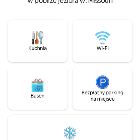
w pobliżu jeziora w: Missouri
chronionymi lasam
podłogi wyłożone płytkami 2 sypialnie;
Warsaw, które jes
większe z łóżkiem typu queen-size, 2
hrabstwa Hall, znaj
łóżkami pojedynczymi, 2 rozkładanymi
drogi stąd. Nowoc
sofami w salonie. 2 nowe łazienki,
się nieco dalej prz
pralnia, stół piknikowy, grill, dostęp do
Mnóstwo wspaniały
Sinking Creek, 9-hektarowego jeziora do
i rekreacji oraz n
ryb i farma o powierzchni 400 akrów do
które z pewnością
zwiedzania! Aby uzyskać dodatkowe
Kuchnia
Wi-Fi
Zapytaj o nasze pa
zakwaterowanie, sprawdź The
romantyczne/urod
Mushroom Loft House po drugiej stronie
przyjazne dla zwie
potoku dostępny również na Airbnb.
Bezpłatny parking
Basen
na miejscu