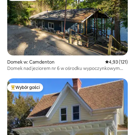
Domek w: Camdenton
Średnia ocena: 
4,93 (121)
Domek nad jeziorem nr 6 w ośrodku wypoczynkowym
Fisherwaters
Wybór gości
Najpopularniejsze z kategorii Wybór gości