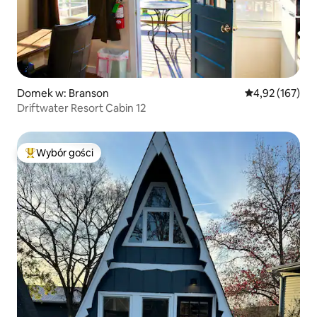
Domek w: Branson
Średnia ocena: 
4,92 (167)
Driftwater Resort Cabin 12
Wybór gości
Najpopularniejsze z kategorii Wybór gości