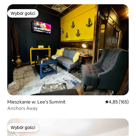
Wybór gości
Wybór gości
Mieszkanie w: Lee's Summit
Średnia ocena: 
4,85 (165)
Anchors Away
Wybór gości
Wybór gości