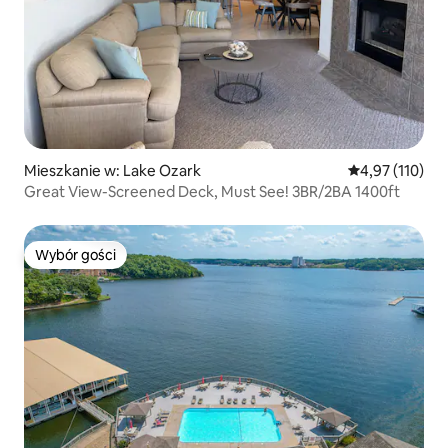
Mieszkanie w: Lake Ozark
Średnia ocena: 
4,97 (110)
Great View-Screened Deck, Must See! 3BR/2BA 1400ft
Wybór gości
Wybór gości