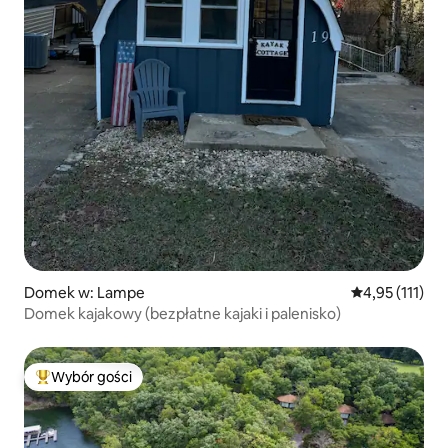
Domek w: Lampe
Średnia ocena: 
4,95 (111)
Domek kajakowy (bezpłatne kajaki i palenisko)
Wybór gości
Najpopularniejsze z kategorii Wybór gości