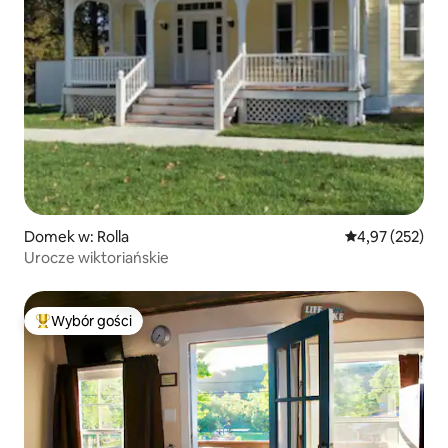
Domek w: Rolla
Średnia ocena: 
4,97 (252)
Urocze wiktoriańskie
Wybór gości
Najpopularniejsze z kategorii Wybór gości