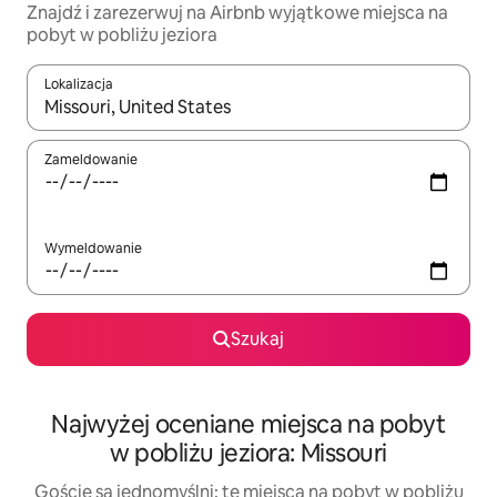
Znajdź i zarezerwuj na Airbnb wyjątkowe miejsca na
pobyt w pobliżu jeziora
Lokalizacja
Gdy wyniki będą dostępne, możesz poruszać się po nich za pom
Zameldowanie
Wymeldowanie
Szukaj
Najwyżej oceniane miejsca na pobyt
w pobliżu jeziora: Missouri
Goście są jednomyślni: te miejsca na pobyt w pobliżu