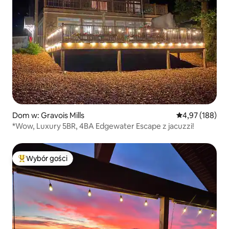
Dom w: Gravois Mills
Średnia ocena: 
4,97 (188)
*Wow, Luxury 5BR, 4BA Edgewater Escape z jacuzzi!
Wybór gości
Najpopularniejsze z kategorii Wybór gości