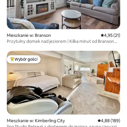
Mieszkanie w: Branson
Średnia ocena:
4,95 (21)
Przytulny domek nad jeziorem | Kilka minut od Branson
Fun!
Wybór gości
Najpopularniejsze z kategorii Wybór gości
Mieszkanie w: Kimberling City
Średnia ocena: 
4,88 (189)
Spa Studio Retreat z dostępem do jeziora, sauną i jacuzzi