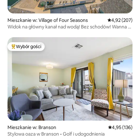
Mieszkanie w: Village of Four Seasons
Średnia ocena: 
4,92 (207)
Widok na główny kanał nad wodą! Bez schodów! Wanna z
hydromasażem!
Wybór gości
Najpopularniejsze z kategorii Wybór gości
Mieszkanie w: Branson
Średnia ocena: 
4,95 (136)
Stylowa oaza w Branson • Golf i udogodnienia