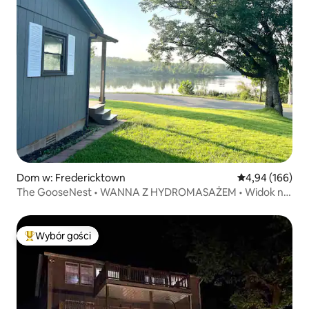
Dom w: Fredericktown
Średnia ocena: 
4,94 (166)
The GooseNest • WANNA Z HYDROMASAŻEM • Widok na
jezioro
Wybór gości
Najpopularniejsze z kategorii Wybór gości