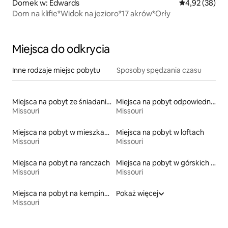
Domek w: Edwards
Średnia ocena:
4,92 (38)
Dom na klifie*Widok na jezioro*17 akrów*Orły
Miejsca do odkrycia
Inne rodzaje miejsc pobytu
Sposoby spędzania czasu
Miejsca na pobyt ze śniadaniem
Miejsca na pobyt odpowiednie dla rodzin
Missouri
Missouri
Miejsca na pobyt w mieszkaniach typu condo
Miejsca na pobyt w loftach
Missouri
Missouri
Miejsca na pobyt na ranczach
Miejsca na pobyt w górskich chatach
Missouri
Missouri
Miejsca na pobyt na kempingach
Pokaż więcej
Missouri