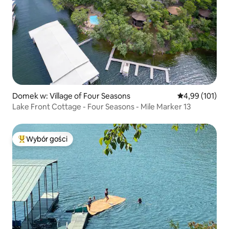
Domek w: Village of Four Seasons
Średnia ocena: 
4,99 (101)
Lake Front Cottage - Four Seasons - Mile Marker 13
Wybór gości
Najpopularniejsze z kategorii Wybór gości