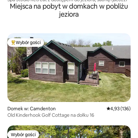
Miejsca na pobyt w domkach w pobliżu
jeziora
Wybór gości
Najpopularniejsze z kategorii Wybór gości
Domek w: Camdenton
Średnia ocena: 
4,93 (136)
Old Kinderhook Golf Cottage na dołku 16
Wybór gości
Wybór gości