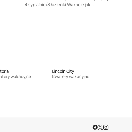
4 sypialnie/3 łazienki Wakacje jak
prezydent Hoover
toria
Lincoln City
atery wakacyjne
Kwatery wakacyjne