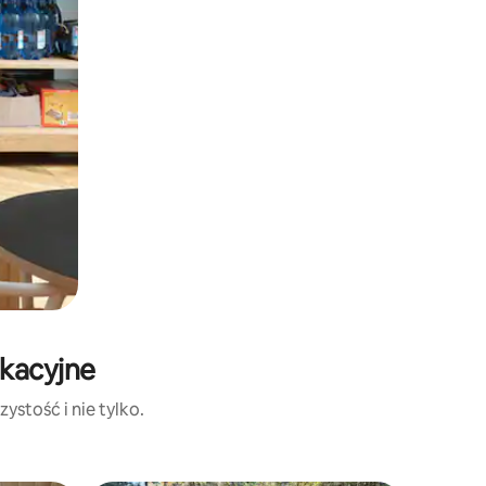
akacyjne
ystość i nie tylko.