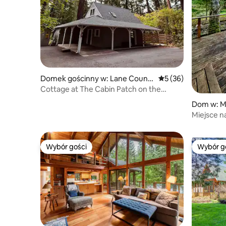
Domek gościnny w: Lane Count
Średnia ocena: 5 na 
5 (36)
y
Cottage at The Cabin Patch on the
McKenzie River
Dom w: M
Miejsce n
Forest
Wybór gości
Wybór g
Wybór gości
Wybór g