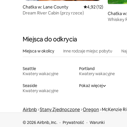
Chatka w: Lane County
Średnia ocena: 4,92 na 
4,92 (12)
Dream River Cabin (przy rzece)
Chatka w
Whiskey Ro
Pub
Miejsca do odkrycia
Miejsca w okolicy
Inne rodzaje miejsc pobytu
Na
Seattle
Portland
Kwatery wakacyjne
Kwatery wakacyjne
Seaside
Pokaż więcej
Kwatery wakacyjne
Airbnb
Stany Zjednoczone
Oregon
McKenzie Ri
© 2026 Airbnb, Inc.
Prywatność
Warunki