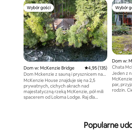
Wybór gości
Wybór g
Wybór gości
Wybór g
Dom w: M
Chata McK
Dom w: McKenzie Bridge
Średnia ocena: 4,95 na 5
4,95 (135)
gorących 
Jeden z 
Dom Mckenzie z sauną i prysznicem na
McKenzie!
zewnątrz
McKenzie House znajduje się na 2,5
par, przyj
prywatnych, cichych akrach nad
rodzin. Ciesz się sauną, zrelaksuj się w
majestatyczną rzeką McKenzie, pół mili
hamakach,
spacerem od Loloma Lodge. Raj dla
na spacer
wędkarzy, rowerzystów, turystów
Spotkania
pieszych i narciarzy. Ciesz się sauną nad
tarasie. 
rzeką, gorącym prysznicem na świeżym
opalany 
powietrzu, wanną z hydromasażem i
Popularne udo
łóżka. A
bezpiecznym, łatwym dostępem do
River Trai
rzeki. Grill na tarasie nad rzeką, piknik