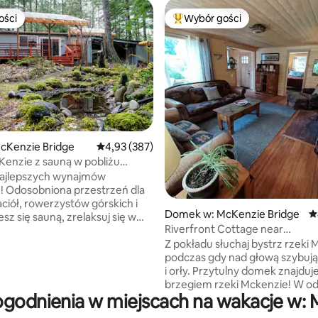
ości
Wybór gości
ości
Najpopularniejsze z kategorii 
cKenzie Bridge
Średnia ocena: 4,93 na 5, liczba recenzji: 387
4,93 (387)
enzie z sauną w pobliżu
, liczba recenzji: 135
źródeł i szlaków
najlepszych wynajmów
 Odosobniona przestrzeń dla
aciół, rowerzystów górskich i
Domek w: McKenzie Bridge
Ś
Riverfront Cottage near
 rozpal ognisko lub wybierz się
Loloma/Hotsprings/Hoodoo
Z pokładu słuchaj bystrz rzeki 
 do pobliskiego Horse Creek.
podczas gdy nad głową szybuj
 są niesamowite na dużym
i orły. Przytulny domek znajduje
Wewnątrz znajduje się kominek
brzegiem rzeki Mckenzie! W od
drewnem i bardzo wygodne
godnienia w miejscach na wakacje w: 
spaceru lokalny pub, sklep ogólny
utobus na rowerze McKenzie
Mckenzie Bridge. 2 minuty jazd
l znajduje się po drugiej stronie