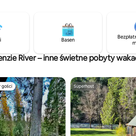
Loloma Lodge i 5 minut do Toka
do domu. Idealnie
15 minut jazdy na wschód lub z
y, w pobliżu McKenzie River
Belknap lub Cougar Hotsprings
nych szlaków, lokalnych gorących
dalej znajdują się wodospady Pr
estauracji.
Sahalie i Koosah, Blue Pool lub 
narciarski Hoodoo. Szlaki, kola
Bezpłat
górskie, golf, rakiety śnieżne, n
i
Basen
m
rafting, wędkarstwo – przygod
nzie River – inne świetne pobyty waka
 gości
Superhost
arniejsze z kategorii Wybór gości
Superhost