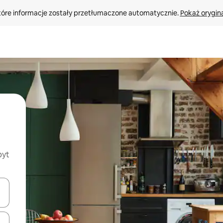
tóre informacje zostały przetłumaczone automatycznie. 
Pokaż orygina
byt
o nich za pomocą klawiszy strzałek w górę i w dół lub przeglądać j