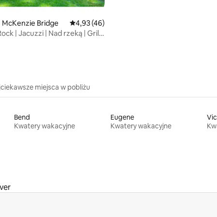
House
5, liczba recenzji: 12
: McKenzie Bridge
Średnia ocena: 4,93 na 5, liczba recenzji: 46
4,93 (46)
ck | Jacuzzi | Nad rzeką | Grill |
jciekawsze miejsca w pobliżu
Bend
Eugene
Vic
Kwatery wakacyjne
Kwatery wakacyjne
Kw
ver