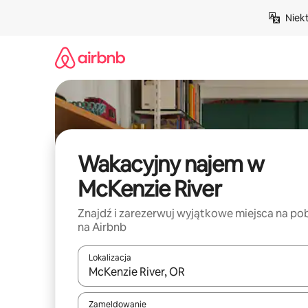
Przejdź
Niek
do
treści
Wakacyjny najem w
McKenzie River
Znajdź i zarezerwuj wyjątkowe miejsca na po
na Airbnb
Lokalizacja
Gdy wyniki będą dostępne, możesz poruszać się p
Zameldowanie