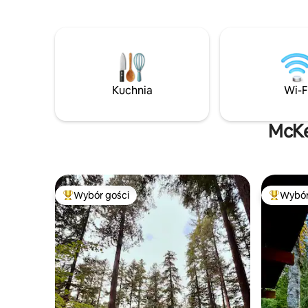
ulicy - wróć 
nad wodą lub na łące, wędrówki po lesie,
usytuowan
zbieranie jeżyn. Ciesz się siatkówką lub
Trail i in
rzutami podkową, s'mores przy ognisku,
źródeł i r
drzemkami w hamaku, huśtaniem się
nad rzeką, łowieniem ryb tuż przed
tarasem i nie tylko.
Kuchnia
Wi-F
McKe
Wybór gości
Wybór
Najpopularniejsze z kategorii Wybór gości
Najpopul