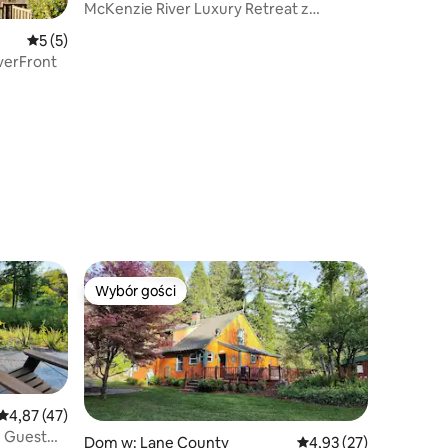
McKenzie River Luxury Retreat z
basenem i spa
Średnia ocena: 5 na 5, liczba recenzji: 5
5 (5)
verFront
Wybór gości
Wybór gości
Średnia ocena: 4,87 na 5, liczba recenzji: 47
4,87 (47)
e Guest
Dom w: Lane County
Średnia ocena: 4,93 na 
4,93 (27)