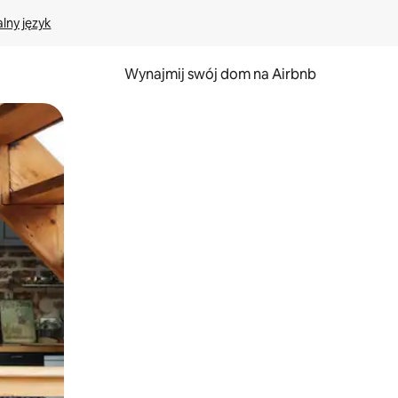
lny język
Wynajmij swój dom na Airbnb
e za pomocą gestów dotykowych lub przesuwania.