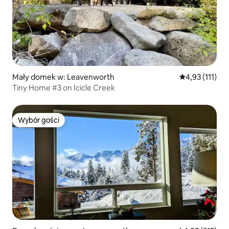
Mały domek w: Leavenworth
Średnia ocena: 
4,93 (111)
Tiny Home #3 on Icicle Creek
Wybór gości
Wybór gości