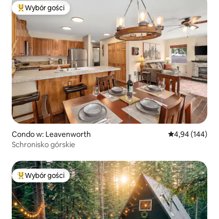
Wybór gości
Najpopularniejsze z kategorii Wybór gości
Condo w: Leavenworth
Średnia ocena: 
4,94 (144)
Schronisko górskie
Wybór gości
Najpopularniejsze z kategorii Wybór gości