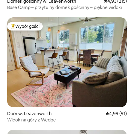
Domek gościnny w: Leavenworth
Średnia ocena: 
4,93 (215)
Base Camp – przytulny domek gościnny – piękne widoki
Wybór gości
Najpopularniejsze z kategorii Wybór gości
Dom w: Leavenworth
Średnia ocena:
4,99 (91)
Widok na góry z Wedge