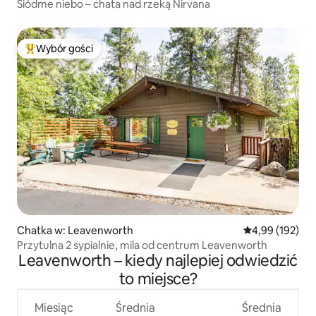
Siódme niebo – chata nad rzeką Nirvana
Wybór gości
Najpopularniejsze z kategorii Wybór gości
Chatka w: Leavenworth
Średnia ocena: 
4,99 (192)
Przytulna 2 sypialnie, mila od centrum Leavenworth
Leavenworth – kiedy najlepiej odwiedzić
to miejsce?
Miesiąc
Średnia
Średnia