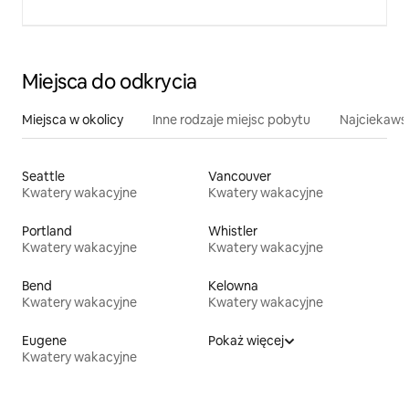
Miejsca do odkrycia
Miejsca w okolicy
Inne rodzaje miejsc pobytu
Najciekawsz
Seattle
Vancouver
Kwatery wakacyjne
Kwatery wakacyjne
Portland
Whistler
Kwatery wakacyjne
Kwatery wakacyjne
Bend
Kelowna
Kwatery wakacyjne
Kwatery wakacyjne
Eugene
Pokaż więcej
Kwatery wakacyjne