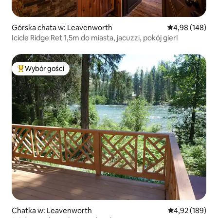
Górska chata w: Leavenworth
Średnia ocena: 
4,98 (148)
Icicle Ridge Ret 1,5m do miasta, jacuzzi, pokój gier!
Wybór gości
Najpopularniejsze z kategorii Wybór gości
Chatka w: Leavenworth
Średnia ocena: 
4,92 (189)